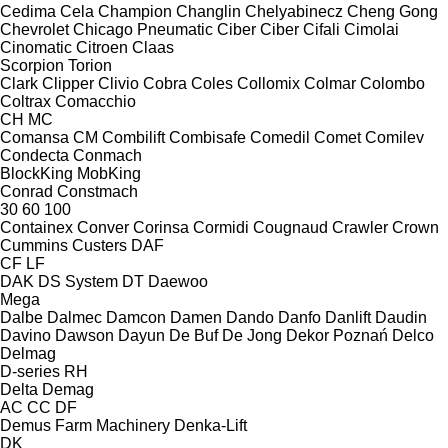
Cedima
Cela
Champion
Changlin
Chelyabinecz
Cheng Gong
Chevrolet
Chicago Pneumatic
Ciber
Ciber
Cifali
Cimolai
Cinomatic
Citroen
Claas
Scorpion
Torion
Clark
Clipper
Clivio
Cobra
Coles
Collomix
Colmar
Colombo
Coltrax
Comacchio
CH
MC
Comansa CM
Combilift
Combisafe
Comedil
Comet
Comilev
Condecta
Conmach
BlockKing
MobKing
Conrad
Constmach
30
60
100
Containex
Conver
Corinsa
Cormidi
Cougnaud
Crawler
Crown
Cummins
Custers
DAF
CF
LF
DAK
DS System
DT
Daewoo
Mega
Dalbe
Dalmec
Damcon
Damen
Dando
Danfo
Danlift
Daudin
Davino
Dawson
Dayun
De Buf
De Jong
Dekor Poznań
Delco
Delmag
D-series
RH
Delta
Demag
AC
CC
DF
Demus Farm Machinery
Denka-Lift
DK