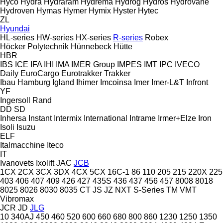
Hyco
Hydra
Hydraram
Hydrema
Hydrog
Hydros
Hydrovane
Hydroven
Hymas
Hymer
Hymix
Hyster
Hytec
ZL
Hyundai
HL-series
HW-series
HX-series
R-series
Robex
Höcker Polytechnik
Hünnebeck
Hütte
HBR
IBS
ICE
IFA
IHI
IMA
IMER Group
IMPES
IMT
IPC
IVECO
Daily
EuroCargo
Eurotrakker
Trakker
Ibau Hamburg
Igland
Ihimer
Imcoinsa
Imer
Imer-L&T
Infront
YF
Ingersoll Rand
DD
SD
Inhersa
Instant
Intermix
International
Intrame
Irmer+Elze
Iron
Isoli
Isuzu
ELF
Italmacchine
Iteco
IT
Ivanovets
Ixolift
JAC
JCB
1CX
2CX
3CX
3DX
4CX
5CX
16C-1
86
110
205
215
220X
225
403
406
407
409
426
427
435S
436
437
456
457
8008
8018
8025
8026
8030
8035
CT
JS
JZ
NXT
S-Series
TM
VMT
Vibromax
JCR
JD
JLG
10
340AJ
450
460
520
600
660
680
800
860
1230
1250
1350