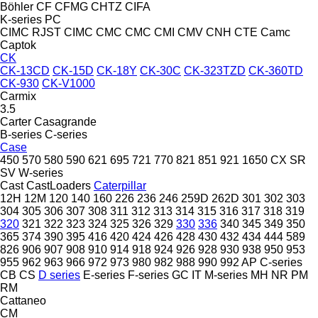
Böhler
CF
CFMG
CHTZ
CIFA
K-series
PC
CIMC RJST
CIMC
CMC
CMC
CMI
CMV
CNH
CTE
Camc
Captok
CK
CK-13CD
CK-15D
CK-18Y
CK-30C
CK-323TZD
CK-360TD
CK-930
CK-V1000
Carmix
3.5
Carter
Casagrande
B-series
C-series
Case
450
570
580
590
621
695
721
770
821
851
921
1650
CX
SR
SV
W-series
Cast
CastLoaders
Caterpillar
12H
12M
120
140
160
226
236
246
259D
262D
301
302
303
304
305
306
307
308
311
312
313
314
315
316
317
318
319
320
321
322
323
324
325
326
329
330
336
340
345
349
350
365
374
390
395
416
420
424
426
428
430
432
434
444
589
826
906
907
908
910
914
918
924
926
928
930
938
950
953
955
962
963
966
972
973
980
982
988
990
992
AP
C-series
CB
CS
D series
E-series
F-series
GC
IT
M-series
MH
NR
PM
RM
Cattaneo
CM