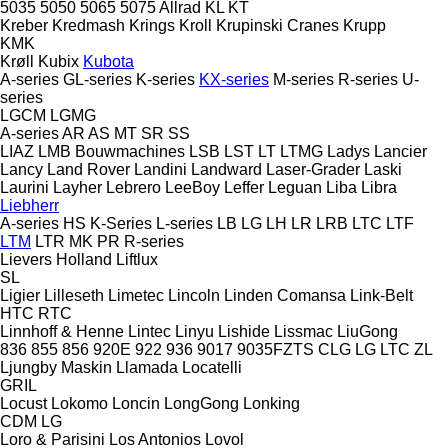
5035
5050
5065
5075
Allrad
KL
KT
Kreber
Kredmash
Krings
Kroll
Krupinski Cranes
Krupp
KMK
Krøll
Kubix
Kubota
A-series
GL-series
K-series
KX-series
M-series
R-series
U-
series
LGCM
LGMG
A-series
AR
AS
MT
SR
SS
LIAZ
LMB Bouwmachines
LSB
LST
LT
LTMG
Ladys
Lancier
Lancy
Land Rover
Landini
Landward
Laser-Grader
Laski
Laurini
Layher
Lebrero
LeeBoy
Leffer
Leguan
Liba
Libra
Liebherr
A-series
HS
K-Series
L-series
LB
LG
LH
LR
LRB
LTC
LTF
LTM
LTR
MK
PR
R-series
Lievers Holland
Liftlux
SL
Ligier
Lilleseth
Limetec
Lincoln
Linden Comansa
Link-Belt
HTC
RTC
Linnhoff & Henne
Lintec
Linyu
Lishide
Lissmac
LiuGong
836
855
856
920E
922
936
9017
9035FZTS
CLG
LG
LTC
ZL
Ljungby Maskin
Llamada
Locatelli
GRIL
Locust
Lokomo
Loncin
LongGong
Lonking
CDM
LG
Loro & Parisini
Los Antonios
Lovol