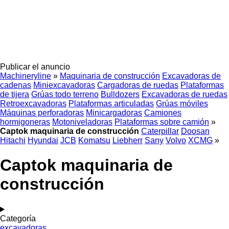
Publicar el anuncio
Machineryline
»
Maquinaria de construcción
Excavadoras de
cadenas
Miniexcavadoras
Cargadoras de ruedas
Plataformas
de tijera
Grúas todo terreno
Bulldozers
Excavadoras de ruedas
Retroexcavadoras
Plataformas articuladas
Grúas móviles
Máquinas perforadoras
Minicargadoras
Camiones
hormigoneras
Motoniveladoras
Plataformas sobre camión
»
Captok maquinaria de construcción
Caterpillar
Doosan
Hitachi
Hyundai
JCB
Komatsu
Liebherr
Sany
Volvo
XCMG
»
Captok maquinaria de
construcción
Categoría
excavadoras