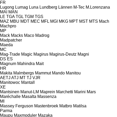
FR
Lugong
Lumag
Luna
Lundberg
Lännen
M-Tec
M.Lorenzana
MAI
MAN
LE
TGA
TGL
TGM
TGS
MAZ
MBU
MDT
MEC
MFL
MGI
MKG
MPT
MST
MTS
Mach
Machpro
MP
Mack
Macks
Maco
Madrog
Madpatcher
Maeda
MC
Mag-Trade
Magic
Magirus
Magirus-Deutz
Magni
DS
ES
Magnum
Mahindra
Mait
HR
Makita
Malmbergs
Mammut
Mando
Manitou
AETJ
ATJ
MT
TJ
VJR
Manitowoc
Mantall
XE
Mantsinen
Manut-LM
Maprein
Marchetti
Marini
Mars
Maréchalle
Masalta
Massenza
MI
Massey Ferguson
Mastenbroek
Matbro
Matilsa
Parma
Maupu
Maxmoduler
Mazaka