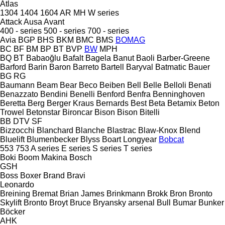
Atlas
1304
1404
1604
AR
MH
W series
Attack
Ausa
Avant
400 - series
500 - series
700 - series
Avia
BGP
BHS
BKM
BMC
BMS
BOMAG
BC
BF
BM
BP
BT
BVP
BW
MPH
BQ
BT
Babaoğlu
Bafalt
Bagela
Banut
Baoli
Barber-Greene
Barford
Barin
Baron
Barreto
Bartell
Baryval
Batmatic
Bauer
BG
RG
Baumann
Beam
Bear
Beco
Beiben
Bell
Belle
Belloli
Benati
Benazzato
Bendini
Benelli
Benford
Benfra
Benninghoven
Beretta
Berg
Berger Kraus
Bernards
Best
Beta
Betamix
Beton
Trowel
Betonstar
Bironcar
Bison
Bison
Bitelli
BB
DTV
SF
Bizzocchi
Blanchard
Blanche
Blastrac
Blaw-Knox
Blend
Bluelift
Blumenbecker
Blyss
Boart Longyear
Bobcat
553
753
A series
E series
S series
T series
Boki
Boom Makina
Bosch
GSH
Boss
Boxer
Brand
Bravi
Leonardo
Breining
Bremat
Brian James
Brinkmann
Brokk
Bron
Bronto
Skylift
Bronto
Broyt
Bruce
Bryansky arsenal
Bull
Bumar
Bunker
Böcker
AHK