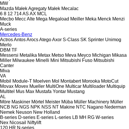
MW
Mazda
Małek Agregaty
Małek
Mecalac
6
8
12
714
AS
AX
MCL
Mecbo
Mecc Alte
Mega
Megaload
Meiller
Meka
Menck
Menzi
Muck
A-series
Mercedes-Benz
Actros
Antos
Arocs
Atego
Axor
S-Class
SK
Sprinter
Unimog
Merlo
DBM
TF
Messersi
Metalika
Metax
Metso
Meva
Meyco
Michigan
Mikasa
Miller
Milwaukee
Minelli
Mini
Mitsubishi Fuso
Mitsubishi
Canter
Miva
VA
Mobil
Module-T
Moelven
Mol
Montabert
Morooka
MotoCut
Movax
Movex
Mueller
MultiOne
Multicar
Multiloader
Multiquip
Multitel
Mus Max
Mustafa Yontar
Mustang
AL
Möre Maskiner
Mörtel Meister
Müba
Müller Machinery
Müller
NCB
NG
NGS
NPK
NSS
NT Makine
NTC
Nagano
Nederman
Nemek
Neuson
New Holland
B-series
D-series
E-series
L-series
LB
MH
RG
W-series
Nex
Nicosail
Niftylift
120
HR
N-series