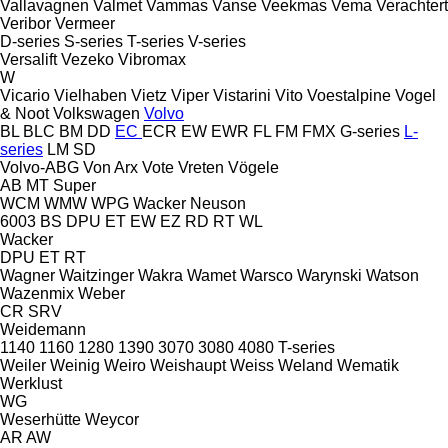
Vallavagnen
Valmet
Vammas
Vanse
Veekmas
Vema
Verachtert
Veribor
Vermeer
D-series
S-series
T-series
V-series
Versalift
Vezeko
Vibromax
W
Vicario
Vielhaben
Vietz
Viper
Vistarini
Vito
Voestalpine
Vogel
& Noot
Volkswagen
Volvo
BL
BLC
BM
DD
EC
ECR
EW
EWR
FL
FM
FMX
G-series
L-
series
LM
SD
Volvo-ABG
Von Arx
Vote
Vreten
Vögele
AB
MT
Super
WCM
WMW
WPG
Wacker Neuson
6003
BS
DPU
ET
EW
EZ
RD
RT
WL
Wacker
DPU
ET
RT
Wagner
Waitzinger
Wakra
Wamet
Warsco
Warynski
Watson
Wazenmix
Weber
CR
SRV
Weidemann
1140
1160
1280
1390
3070
3080
4080
T-series
Weiler
Weinig
Weiro
Weishaupt
Weiss
Weland
Wematik
Werklust
WG
Weserhütte
Weycor
AR
AW