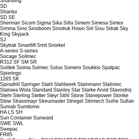
Shanding
SD
Shantui
SD
SE
Sherman
Sicom
Sigma
Sika
Silla
Simem
Simesa
Simex
Simma
Sino
Sinoboom
Sinotruk Howo
Sirl
Sisu
Sitrak
Sky
King
Skyjack
SJ
Skytrak
Smartlift
Smit
Snorkel
A-series
S-series
Socage
Soilmec
R312
SF
SM
SR
Soiltek
Soima
Solmec
Solus
Somero
Soukkio
Spatpac
Spierings
1265
SK
Spiradrill
Springer
Stahl
Stahlwerk
Stainmann
Staliniec
Stalowa Wola
Standard
Stanley
Star
Starke Arvid
Stavostroj
Stehr
Sterling
Stetter
Steyr
Stihl
Stone
Stonepower
Storike
Stow
Strassmayr
Streumaster
Striegel
Strimech
Suihe
Sullair
Sumab
Sumitomo
HA
LS
SH
Sun Container
Sunward
SWE
SWL
Swepac
FR85