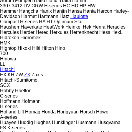
Aurum Pumpen
Hailo
Haitui
Halla
Hamm
3307
3412
DV
GRW
H-series
HC
HD
HP
HW
Hammer
Hangcha
Hanix
Hanjin
Hansa
Hanta
Harcon
Harley-
Davidson
Harmet
Hartmann
Hatz
Haulotte
Compact
H-series
HA
HT
Optimum
Star
Hausherr
Haverkate
HeatWork
Heinkel
Hek
Henra
Heracles
Hercules
Herder
Hered
Herkules
Herrenknecht
Hess
HexL
Hidrokon
Hidromek
HMK
Hightop
Hikoki
Hilti
Hilton
Hino
700
Hinowa
LL
Hitachi
EX
KH
ZW
ZX
Zaxis
Hitachi-Sumitomo
SCX
Hobby
Hoeflon
C-series
Hoffmann
Hofmann
H-series
Holland Lift
Homag
Honda
Hongyuan
Horsch
Howo
A-series
Huayee
Huddig
Hughes
Hunklinger
Husmann
Husqvarna
FS
K-series