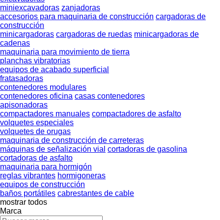
miniexcavadoras
zanjadoras
accesorios para maquinaria de construcción
cargadoras de
construcción
minicargadoras
cargadoras de ruedas
minicargadoras de
cadenas
maquinaria para movimiento de tierra
planchas vibratorias
equipos de acabado superficial
fratasadoras
contenedores modulares
contenedores oficina
casas contenedores
apisonadoras
compactadores manuales
compactadores de asfalto
volquetes especiales
volquetes de orugas
maquinaria de construcción de carreteras
máquinas de señalización vial
cortadoras de gasolina
cortadoras de asfalto
maquinaria para hormigón
reglas vibrantes
hormigoneras
equipos de construcción
baños portátiles
cabrestantes de cable
mostrar todos
Marca