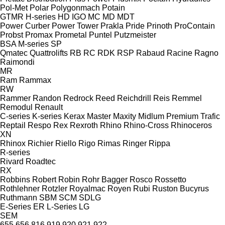
Pol-Met
Polar
Polygonmach
Potain
GTMR
H-series
HD
IGO
MC
MD
MDT
Power Curber
Power Tower
Prakla
Pride
Prinoth
ProContain
Probst
Promax
Prometal
Puntel
Putzmeister
BSA
M-series
SP
Qmatec
Quattrolifts
RB
RC
RDK
RSP
Rabaud
Racine
Ragno
Raimondi
MR
Ram
Rammax
RW
Rammer
Randon
Redrock
Reed
Reichdrill
Reis
Remmel
Remodul
Renault
C-series
K-series
Kerax
Master
Maxity
Midlum
Premium
Trafic
Reptail
Respo
Rex
Rexroth
Rhino
Rhino-Cross
Rhinoceros
XN
Rhinox
Richier
Riello
Rigo
Rimas
Ringer
Rippa
R-series
Rivard
Roadtec
RX
Robbins
Robert
Robin
Rohr Bagger
Rosco
Rossetto
Rothlehner
Rotzler
Royalmac
Royen
Rubi
Ruston Bucyrus
Ruthmann
SBM
SCM
SDLG
E-Series
ER
L-Series
LG
SEM
655
656
816
919
920
921
922