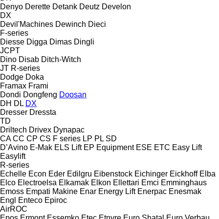
Denyo
Derette
Detank
Deutz
Develon
DX
Devil'Machines
Dewinch
Dieci
F-series
Diesse
Digga
Dimas
Dingli
JCPT
Dino
Disab
Ditch-Witch
JT
R-series
Dodge
Doka
Framax
Frami
Dondi
Dongfeng
Doosan
DH
DL
DX
Dresser
Dressta
TD
Driltech
Drivex
Dynapac
CA
CC
CP
CS
F series
LP
PL
SD
D’Avino
E-Mak
ELS Lift
EP Equipment
ESE
ETC
Easy Lift
Easylift
R-series
Echelle
Econ
Eder
Edilgru
Eibenstock
Eichinger
Eickhoff
Elba
Elco
Electroelsa
Elkamak
Elkon
Ellettari
Emci
Emminghaus
Emoss
Empati Makine
Enar
Energy Lift
Enerpac
Enesmak
Engl
Enteco
Epiroc
AirROC
Epos
Ermont
Essemko
Etec
Etnyre
Euro Shatal
Euro Verbau