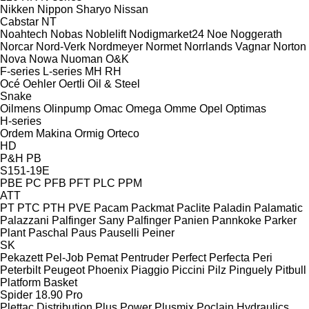
Nikken
Nippon Sharyo
Nissan
Cabstar
NT
Noahtech
Nobas
Noblelift
Nodigmarket24
Noe
Noggerath
Norcar
Nord-Verk
Nordmeyer
Normet
Norrlands Vagnar
Norton
Nova
Nowa
Nuoman
O&K
F-series
L-series
MH
RH
Océ
Oehler
Oertli
Oil & Steel
Snake
Oilmens
Olinpump
Omac
Omega
Omme
Opel
Optimas
H-series
Ordem Makina
Ormig
Orteco
HD
P&H
PB
S151-19E
PBE
PC
PFB
PFT
PLC
PPM
ATT
PT
PTC
PTH
PVE
Pacam
Packmat
Paclite
Paladin
Palamatic
Palazzani
Palfinger Sany
Palfinger
Panien
Pannkoke
Parker
Plant
Paschal
Paus
Pauselli
Peiner
SK
Pekazett
Pel-Job
Pemat
Pentruder
Perfect
Perfecta
Peri
Peterbilt
Peugeot
Phoenix
Piaggio
Piccini
Pilz
Pinguely
Pitbull
Platform Basket
Spider 18.90 Pro
Plettac Distribution
Plus Power
Plusmix
Poclain Hydraulics