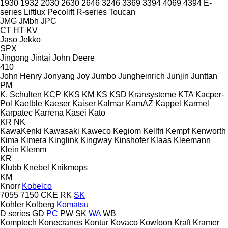
1930
1932
2030
2630
2646
3246
3369
3394
4069
4394
E-
series
Liftlux
Pecolift
R-series
Toucan
JMG
JMbh
JPC
CT
HT
KV
Jaso
Jekko
SPX
Jingong
Jintai
John Deere
410
John Henry
Jonyang
Joy
Jumbo
Jungheinrich
Junjin
Junttan
PM
K. Schulten
KCP
KKS
KM
KS
KSD Kransysteme
KTA
Kacper-
Pol
Kaelble
Kaeser
Kaiser
Kalmar
KamAZ
Kappel
Karmel
Karpatec
Karrena
Kasei
Kato
KR
NK
KawaKenki
Kawasaki
Kaweco
Kegiom
Kellfri
Kempf
Kenworth
Kima
Kimera
Kinglink
Kingway
Kinshofer
Klaas
Kleemann
Klein
Klemm
KR
Klubb
Knebel
Knikmops
KM
Knorr
Kobelco
7055
7150
CKE
RK
SK
Kohler
Kolberg
Komatsu
D series
GD
PC
PW
SK
WA
WB
Komptech
Konecranes
Kontur
Kovaco
Kowloon
Kraft
Kramer