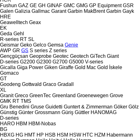
Fushun
GAZ
GE
GH
GINAF
GMC
GMG
GP Equipment
GSR
Galen
Galizia
Gallmac
Garant
Garbin MakBrent
Garbin
Gayk
HRE
Geawelltech
Geax
EK
Geda
Gehl
R-series
RT
SL
Geismar
Geko
Gelco
Gemsa
Genie
AWP
GR
GS
S series
Z series
Gençgüçsan
Geoprobe
Geotec
Geotech
GiTech
Giant
D-series
G2200
G2300
G2700
G5000
V-series
Gicalla
Giga Power
Giken
Giraffe
Gold Mac
Gold İskele
Gomaco
GT
Goodeng
Gottwald
Graco
Gradall
XL
Granit
Greco
GreenTec
Greenland
Groenewegen
Grove
GMK
RT
TMS
Gru Benedini
Gruse
Guidetti
Guntert & Zimmerman
Göker
Gölz
Günstig
Günter Grossmann
Güriş
Güttler
HANOMAG
D-series
HARO
HBM
HBM-Nobas
BG
HBXG
HG
HMT
HP
HSB
HSM
HSW
HTC
HZM
Habermann