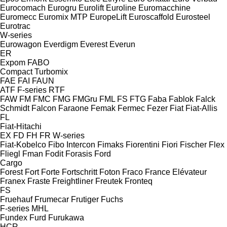
Eurocomach
Eurogru
Eurolift
Euroline
Euromacchine
Euromecc
Euromix MTP
EuropeLift
Euroscaffold
Eurosteel
Eurotrac
W-series
Eurowagon
Everdigm
Everest
Everun
ER
Expom
FABO
Compact
Turbomix
FAE
FAI
FAUN
ATF
F-series
RTF
FAW
FM
FMC
FMG
FMGru
FML
FS
FTG
Faba
Fablok
Falck
Schmidt
Falcon
Faraone
Femak
Fermec
Fezer
Fiat
Fiat-Allis
FL
Fiat-Hitachi
EX
FD
FH
FR
W-series
Fiat-Kobelco
Fibo Intercon
Fimaks
Fiorentini
Fiori
Fischer
Flex
Fliegl
Fman
Fodit
Forasis
Ford
Cargo
Forest
Fort
Forte
Fortschritt
Foton
Fraco
France Elévateur
Franex
Fraste
Freightliner
Freutek
Fronteq
FS
Fruehauf
Frumecar
Frutiger
Fuchs
F-series
MHL
Fundex
Furd
Furukawa
HCR