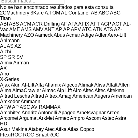
No se han encontrado resultados para esta consulta
2CMachinery
3Kare
A.TOM
A1 Container
AB
ABC
ABG
Titan
ABI
ABS
ACM
ACR Drilling
AF
AFA
AFIX
AFT
AGP
AGT
AL-
Vac
AME
AMS
AMV
ANT
AP
AP
APV
ATC
ATN
ATS
AZ-
Machinery
AZO
Aameck
Abus
Acmar
Adige
Adler
Aero-Lift
Ahlmann
AL
AS
AZ
Aichi
SP
SR
SV
Aimix
Airman
AX
Airo
X-Series
Ajax
Akin
Al-Lift
Alfa
Alfamix
Algeco
Alimak
Aliva
Allatt
Allen
Alma
AlmaCrawler
Almac
Alp Lift
Alro
Altec
Altec
Altekma
Altrad Lescha
Altrad
Altrex
Amag
American Augers
American
Amkodor
Ammann
AFW
AP
ASC
AV
RAMMAX
Amphitec
Andritz
Antonelli
Apageo
Arbetsvagnar
Arcen
Arcomet
Argumat
ArkMet
Armec
Arnpro
Ascom
Astec
Astra
HD
Asur Makina
Atabey
Atec
Atika
Atlas Copco
FlexiROC
ROC
SmartROC