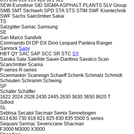
SEW-Eurodrive
SID
SIGMA ASPHALT PLANTS
SLV Group
SMB
SMT Stichweh
SPD
STA
STS
STiM
SWF Krantechnik
SWF
Sachs
Saeclimber
Sakai
TS
Salzgitter
Samac
Samsung
SE
San Marco
Sandvik
Commando
DI
DP
DX
Dino
Leopard
Pantera
Ranger
Sanrock
Sany
HBT
QY
SAC
SAP
SCC
SR
STC
SY
Saraka
Sata
Satellite
Sauer-Danfoss
Savalco
Scan
Scanclimber
Scania
P-series
R-series
Scanmaskin
Scanvogn
Schaeff
Schenk
Schmalz
Schmidt
Schouten
Schramm
Schwing
SP
Schäfer
Schäffer
1622
2024
2028
2430
2445
2630
3630
3650
8620 T
Sdlool
SL
Sebhsa
Secatol
Secmair
Semix
Sennebogen
613
630
730
818
821
825
830
835
5500
S series
Sequani
Sermac
Sevencrane
Shacman
F3000
M3000
X3000