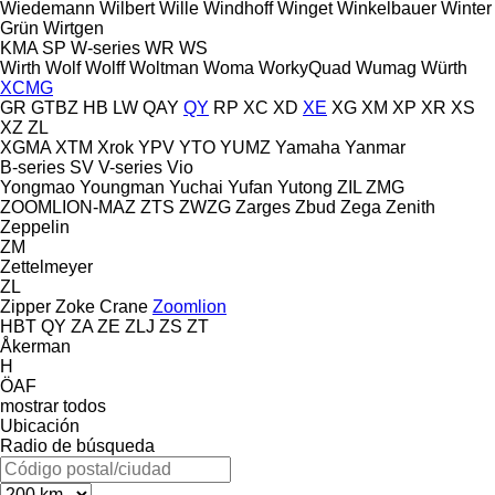
Wiedemann
Wilbert
Wille
Windhoff
Winget
Winkelbauer
Winter
Grün
Wirtgen
KMA
SP
W-series
WR
WS
Wirth
Wolf
Wolff
Woltman
Woma
WorkyQuad
Wumag
Würth
XCMG
GR
GTBZ
HB
LW
QAY
QY
RP
XC
XD
XE
XG
XM
XP
XR
XS
XZ
ZL
XGMA
XTM
Xrok
YPV
YTO
YUMZ
Yamaha
Yanmar
B-series
SV
V-series
Vio
Yongmao
Youngman
Yuchai
Yufan
Yutong
ZIL
ZMG
ZOOMLION-MAZ
ZTS
ZWZG
Zarges
Zbud
Zega
Zenith
Zeppelin
ZM
Zettelmeyer
ZL
Zipper
Zoke Crane
Zoomlion
HBT
QY
ZA
ZE
ZLJ
ZS
ZT
Åkerman
H
ÖAF
mostrar todos
Ubicación
Radio de búsqueda