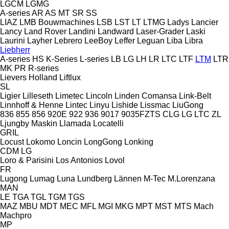
LGCM
LGMG
A-series
AR
AS
MT
SR
SS
LIAZ
LMB Bouwmachines
LSB
LST
LT
LTMG
Ladys
Lancier
Lancy
Land Rover
Landini
Landward
Laser-Grader
Laski
Laurini
Layher
Lebrero
LeeBoy
Leffer
Leguan
Liba
Libra
Liebherr
A-series
HS
K-Series
L-series
LB
LG
LH
LR
LTC
LTF
LTM
LTR
MK
PR
R-series
Lievers Holland
Liftlux
SL
Ligier
Lilleseth
Limetec
Lincoln
Linden Comansa
Link-Belt
Linnhoff & Henne
Lintec
Linyu
Lishide
Lissmac
LiuGong
836
855
856
920E
922
936
9017
9035FZTS
CLG
LG
LTC
ZL
Ljungby Maskin
Llamada
Locatelli
GRIL
Locust
Lokomo
Loncin
LongGong
Lonking
CDM
LG
Loro & Parisini
Los Antonios
Lovol
FR
Lugong
Lumag
Luna
Lundberg
Lännen
M-Tec
M.Lorenzana
MAN
LE
TGA
TGL
TGM
TGS
MAZ
MBU
MDT
MEC
MFL
MGI
MKG
MPT
MST
MTS
Mach
Machpro
MP