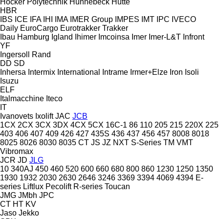
Höcker Polytechnik
Hünnebeck
Hütte
HBR
IBS
ICE
IFA
IHI
IMA
IMER Group
IMPES
IMT
IPC
IVECO
Daily
EuroCargo
Eurotrakker
Trakker
Ibau Hamburg
Igland
Ihimer
Imcoinsa
Imer
Imer-L&T
Infront
YF
Ingersoll Rand
DD
SD
Inhersa
Intermix
International
Intrame
Irmer+Elze
Iron
Isoli
Isuzu
ELF
Italmacchine
Iteco
IT
Ivanovets
Ixolift
JAC
JCB
1CX
2CX
3CX
3DX
4CX
5CX
16C-1
86
110
205
215
220X
225
403
406
407
409
426
427
435S
436
437
456
457
8008
8018
8025
8026
8030
8035
CT
JS
JZ
NXT
S-Series
TM
VMT
Vibromax
JCR
JD
JLG
10
340AJ
450
460
520
600
660
680
800
860
1230
1250
1350
1930
1932
2030
2630
2646
3246
3369
3394
4069
4394
E-
series
Liftlux
Pecolift
R-series
Toucan
JMG
JMbh
JPC
CT
HT
KV
Jaso
Jekko