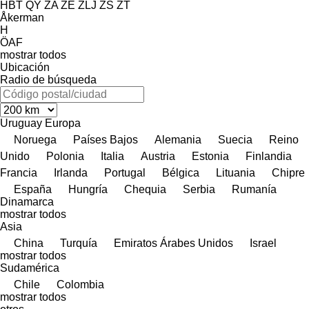
HBT
QY
ZA
ZE
ZLJ
ZS
ZT
Åkerman
H
ÖAF
mostrar todos
Ubicación
Radio de búsqueda
Uruguay
Europa
Noruega
Países Bajos
Alemania
Suecia
Reino
Unido
Polonia
Italia
Austria
Estonia
Finlandia
Francia
Irlanda
Portugal
Bélgica
Lituania
Chipre
España
Hungría
Chequia
Serbia
Rumanía
Dinamarca
mostrar todos
Asia
China
Turquía
Emiratos Árabes Unidos
Israel
mostrar todos
Sudamérica
Chile
Colombia
mostrar todos