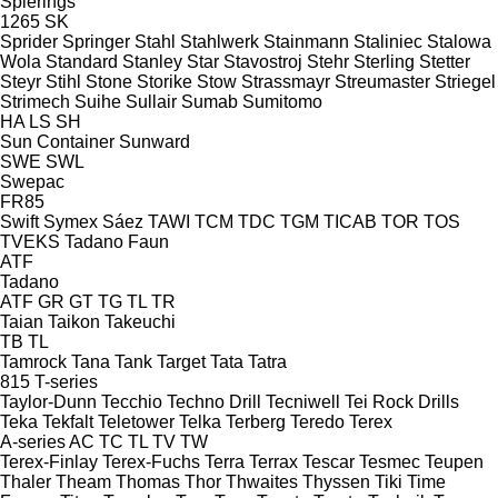
Spierings
1265
SK
Sprider
Springer
Stahl
Stahlwerk
Stainmann
Staliniec
Stalowa
Wola
Standard
Stanley
Star
Stavostroj
Stehr
Sterling
Stetter
Steyr
Stihl
Stone
Storike
Stow
Strassmayr
Streumaster
Striegel
Strimech
Suihe
Sullair
Sumab
Sumitomo
HA
LS
SH
Sun Container
Sunward
SWE
SWL
Swepac
FR85
Swift
Symex
Sáez
TAWI
TCM
TDC
TGM
TICAB
TOR
TOS
TVEKS
Tadano Faun
ATF
Tadano
ATF
GR
GT
TG
TL
TR
Taian
Taikon
Takeuchi
TB
TL
Tamrock
Tana
Tank
Target
Tata
Tatra
815
T-series
Taylor-Dunn
Tecchio
Techno Drill
Tecniwell
Tei Rock Drills
Teka
Tekfalt
Teletower
Telka
Terberg
Teredo
Terex
A-series
AC
TC
TL
TV
TW
Terex-Finlay
Terex-Fuchs
Terra
Terrax
Tescar
Tesmec
Teupen
Thaler
Theam
Thomas
Thor
Thwaites
Thyssen
Tiki
Time