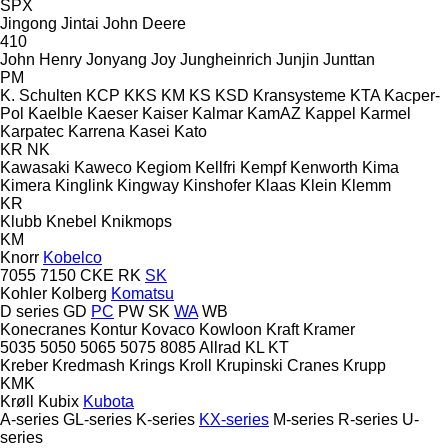
SPX
Jingong
Jintai
John Deere
410
John Henry
Jonyang
Joy
Jungheinrich
Junjin
Junttan
PM
K. Schulten
KCP
KKS
KM
KS
KSD Kransysteme
KTA
Kacper-
Pol
Kaelble
Kaeser
Kaiser
Kalmar
KamAZ
Kappel
Karmel
Karpatec
Karrena
Kasei
Kato
KR
NK
Kawasaki
Kaweco
Kegiom
Kellfri
Kempf
Kenworth
Kima
Kimera
Kinglink
Kingway
Kinshofer
Klaas
Klein
Klemm
KR
Klubb
Knebel
Knikmops
KM
Knorr
Kobelco
7055
7150
CKE
RK
SK
Kohler
Kolberg
Komatsu
D series
GD
PC
PW
SK
WA
WB
Konecranes
Kontur
Kovaco
Kowloon
Kraft
Kramer
5035
5050
5065
5075
8085
Allrad
KL
KT
Kreber
Kredmash
Krings
Kroll
Krupinski Cranes
Krupp
KMK
Krøll
Kubix
Kubota
A-series
GL-series
K-series
KX-series
M-series
R-series
U-
series