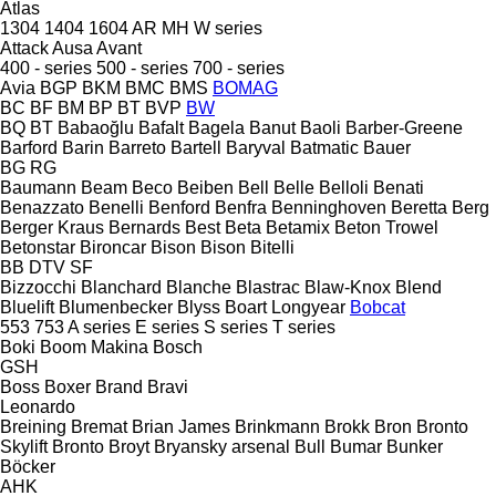
Atlas
1304
1404
1604
AR
MH
W series
Attack
Ausa
Avant
400 - series
500 - series
700 - series
Avia
BGP
BKM
BMC
BMS
BOMAG
BC
BF
BM
BP
BT
BVP
BW
BQ
BT
Babaoğlu
Bafalt
Bagela
Banut
Baoli
Barber-Greene
Barford
Barin
Barreto
Bartell
Baryval
Batmatic
Bauer
BG
RG
Baumann
Beam
Beco
Beiben
Bell
Belle
Belloli
Benati
Benazzato
Benelli
Benford
Benfra
Benninghoven
Beretta
Berg
Berger Kraus
Bernards
Best
Beta
Betamix
Beton Trowel
Betonstar
Bironcar
Bison
Bison
Bitelli
BB
DTV
SF
Bizzocchi
Blanchard
Blanche
Blastrac
Blaw-Knox
Blend
Bluelift
Blumenbecker
Blyss
Boart Longyear
Bobcat
553
753
A series
E series
S series
T series
Boki
Boom Makina
Bosch
GSH
Boss
Boxer
Brand
Bravi
Leonardo
Breining
Bremat
Brian James
Brinkmann
Brokk
Bron
Bronto
Skylift
Bronto
Broyt
Bryansky arsenal
Bull
Bumar
Bunker
Böcker
AHK