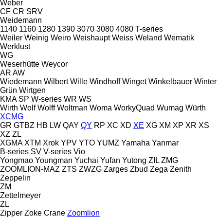
Weber
CF
CR
SRV
Weidemann
1140
1160
1280
1390
3070
3080
4080
T-series
Weiler
Weinig
Weiro
Weishaupt
Weiss
Weland
Wematik
Werklust
WG
Weserhütte
Weycor
AR
AW
Wiedemann
Wilbert
Wille
Windhoff
Winget
Winkelbauer
Winter
Grün
Wirtgen
KMA
SP
W-series
WR
WS
Wirth
Wolf
Wolff
Woltman
Woma
WorkyQuad
Wumag
Würth
XCMG
GR
GTBZ
HB
LW
QAY
QY
RP
XC
XD
XE
XG
XM
XP
XR
XS
XZ
ZL
XGMA
XTM
Xrok
YPV
YTO
YUMZ
Yamaha
Yanmar
B-series
SV
V-series
Vio
Yongmao
Youngman
Yuchai
Yufan
Yutong
ZIL
ZMG
ZOOMLION-MAZ
ZTS
ZWZG
Zarges
Zbud
Zega
Zenith
Zeppelin
ZM
Zettelmeyer
ZL
Zipper
Zoke Crane
Zoomlion