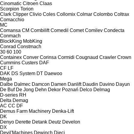
Cinomatic
Citroen
Claas
Scorpion
Torion
Clark
Clipper
Clivio
Coles
Collomix
Colmar
Colombo
Coltrax
Comacchio
MC
Comansa CM
Combilift
Comedil
Comet
Comilev
Condecta
Conmach
BlockKing
MobKing
Conrad
Constmach
30
60
100
Containex
Conver
Corinsa
Cormidi
Cougnaud
Crawler
Crown
Cummins
Custers
DAF
CF
LF
DAK
DS System
DT
Daewoo
Mega
Dalbe
Dalmec
Damcon
Damen
Danlift
Daudin
Davino
Dayun
De Buf
De Jong
Dehn
Dekor Poznań
Delco
Delmag
D-series
RH
Delta
Demag
AC
CC
DF
Demus Farm Machinery
Denka-Lift
DK
Denyo
Derette
Detank
Deutz
Develon
DX
Devil'Machines
Dewinch
Dieci