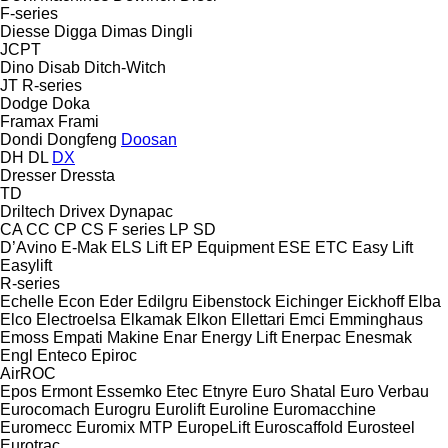
F-series
Diesse
Digga
Dimas
Dingli
JCPT
Dino
Disab
Ditch-Witch
JT
R-series
Dodge
Doka
Framax
Frami
Dondi
Dongfeng
Doosan
DH
DL
DX
Dresser
Dressta
TD
Driltech
Drivex
Dynapac
CA
CC
CP
CS
F series
LP
SD
D’Avino
E-Mak
ELS Lift
EP Equipment
ESE
ETC
Easy Lift
Easylift
R-series
Echelle
Econ
Eder
Edilgru
Eibenstock
Eichinger
Eickhoff
Elba
Elco
Electroelsa
Elkamak
Elkon
Ellettari
Emci
Emminghaus
Emoss
Empati Makine
Enar
Energy Lift
Enerpac
Enesmak
Engl
Enteco
Epiroc
AirROC
Epos
Ermont
Essemko
Etec
Etnyre
Euro Shatal
Euro Verbau
Eurocomach
Eurogru
Eurolift
Euroline
Euromacchine
Euromecc
Euromix MTP
EuropeLift
Euroscaffold
Eurosteel
Eurotrac