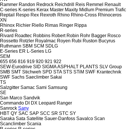
Rammer
Randon
Redrock
Reichdrill
Reis
Remmel
Renault
C-series
K-series
Kerax
Master
Maxity
Midlum
Premium
Trafic
Reptail
Respo
Rex
Rexroth
Rhino
Rhino-Cross
Rhinoceros
XN
Rhinox
Richier
Riello
Rimas
Ringer
Rippa
R-series
Rivard
Roadtec
Robbins
Robert
Robin
Rohr Bagger
Rosco
Rossetto
Rotzler
Royalmac
Royen
Rubi
Ruston Bucyrus
Ruthmann
SBM
SCM
SDLG
E-Series
ER
L-Series
LG
SEM
655
656
816
919
920
921
922
SEW-Eurodrive
SID
SIGMA ASPHALT PLANTS
SLV Group
SMB
SMT Stichweh
SPD
STA
STS
STiM
SWF Krantechnik
SWF
Sachs
Saeclimber
Sakai
TS
Salzgitter
Samac
Sami
Samsung
SE
San Marco
Sandvik
Commando
DI
DX
Leopard
Ranger
Sanrock
Sany
HBT
QY
SAC
SAP
SCC
SR
STC
SY
Saraka
Sata
Satellite
Sauer-Danfoss
Savalco
Scan
Scanclimber
Scania
P-series
R-series