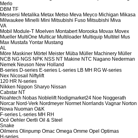
Merlo
DBM
TF
Messersi
Metalika
Metax
Metso
Meva
Meyco
Michigan
Mikasa
Milwaukee
Minelli
Mini
Mitsubishi Fuso
Mitsubishi
Miva
VA
Mobil
Module-T
Moelven
Montabert
Morooka
Movax
Movex
Mueller
MultiOne
Multicar
Multiloader
Multiquip
Multitel
Mus
Max
Mustafa Yontar
Mustang
AL
Möre Maskiner
Mörtel Meister
Müba
Müller Machinery
Müller
NCB
NG
NGS
NPK
NSS
NT Makine
NTC
Nagano
Nederman
Nemek
Neuson
New Holland
B-series
D-series
E-series
L-series
LB
MH
RG
W-series
Nex
Nicosail
Niftylift
120
HR
N-series
Nikken
Nippon Sharyo
Nissan
Cabstar
NT
Noahtech
Nobas
Noblelift
Nodigmarket24
Noe
Noggerath
Norcar
Nord-Verk
Nordmeyer
Normet
Norrlands Vagnar
Norton
Nowa
Nuoman
O&K
F-series
L-series
MH
RH
Océ
Oehler
Oertli
Oil & Steel
Snake
Oilmens
Olinpump
Omac
Omega
Omme
Opel
Optimas
H-series