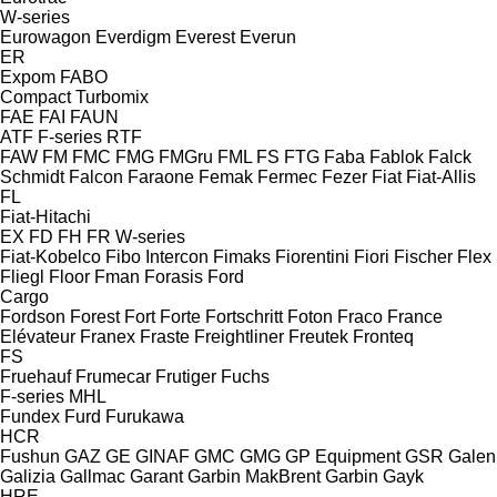
W-series
Eurowagon
Everdigm
Everest
Everun
ER
Expom
FABO
Compact
Turbomix
FAE
FAI
FAUN
ATF
F-series
RTF
FAW
FM
FMC
FMG
FMGru
FML
FS
FTG
Faba
Fablok
Falck
Schmidt
Falcon
Faraone
Femak
Fermec
Fezer
Fiat
Fiat-Allis
FL
Fiat-Hitachi
EX
FD
FH
FR
W-series
Fiat-Kobelco
Fibo Intercon
Fimaks
Fiorentini
Fiori
Fischer
Flex
Fliegl
Floor
Fman
Forasis
Ford
Cargo
Fordson
Forest
Fort
Forte
Fortschritt
Foton
Fraco
France
Elévateur
Franex
Fraste
Freightliner
Freutek
Fronteq
FS
Fruehauf
Frumecar
Frutiger
Fuchs
F-series
MHL
Fundex
Furd
Furukawa
HCR
Fushun
GAZ
GE
GINAF
GMC
GMG
GP Equipment
GSR
Galen
Galizia
Gallmac
Garant
Garbin MakBrent
Garbin
Gayk
HRE