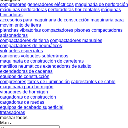
compresores
generadores eléctricos
maquinaria de perforación
máquinas perforadoras
perforadoras horizontales
máquinas
hincadoras
accesorios para maquinaria de construcción
maquinaria para
movimiento de tierra
planchas vibratorias
compactadores
pisones compactadores
apisonadoras
compactadores de tierra
compactadores manuales
compactadores de neumáticos
volquetes especiales
camiones volquetes subterráneos
maquinaria de construcción de carreteras
martillos neumáticos
extendedoras de asfalto
extendedoras de cadenas
equipos de construcción
compresores
torres de iluminación
cabrestantes de cable
maquinaria para hormigón
vibradores de hormigón
cargadoras de construcción
cargadoras de ruedas
equipos de acabado superficial
fratasadoras
mostrar todos
Marca