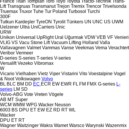
France
Titan
Tomplan
Toro
Toyo
Toyota
Tracto-Technik
Trans-
Lift
Transgruas
Transmanut
Trejon
Tremix
Trencor
Trivelsonda
Truemax
Truxor
Tuhe
Tur Poland
Turbosol
Turchi
300F
Tutkun Kardeşler
TyreON
Tyrolit
Tünkers
UN
UNC
US
UWM
Uelzener
Ultra
UniCarriers
Unic
URW
Unikon
Universal
UpRight
Ural
Uğurmak
VDW
VEB
VF Venieri
VLIG
VS
Vacu Stone Lift
Vacuum Lifting Holland
Valla
Vallavagnen
Valmet
Vammas
Vanse
Veekmas
Vema
Verachtert
Veribor
Vermeer
D-series
S-series
T-series
V-series
Versalift
Vezeko
Vibromax
W
Vicario
Vielhaben
Vietz
Viper
Vistarini
Vito
Voestalpine
Vogel
& Noot
Volkswagen
Volvo
BL
BLC
BM
DD
EC
ECR
EW
EWR
FL
FM
FMX
G-series
L-
series
LM
SD
Volvo-ABG
Vote
Vreten
Vögele
AB
MT
Super
WCM
WMW
WPG
Wacker Neuson
6003
BS
DPU
ET
EW
EZ
RD
RT
WL
Wacker
DPU
ET
RT
Wagner
Waitzinger
Wakra
Wamet
Warsco
Warynski
Wazenmix