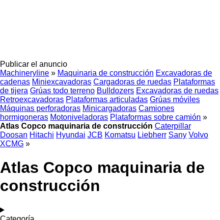
Publicar el anuncio
Machineryline
»
Maquinaria de construcción
Excavadoras de
cadenas
Miniexcavadoras
Cargadoras de ruedas
Plataformas
de tijera
Grúas todo terreno
Bulldozers
Excavadoras de ruedas
Retroexcavadoras
Plataformas articuladas
Grúas móviles
Máquinas perforadoras
Minicargadoras
Camiones
hormigoneras
Motoniveladoras
Plataformas sobre camión
»
Atlas Copco maquinaria de construcción
Caterpillar
Doosan
Hitachi
Hyundai
JCB
Komatsu
Liebherr
Sany
Volvo
XCMG
»
Atlas Copco maquinaria de
construcción
Categoría