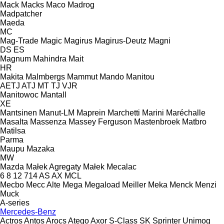
Mack
Macks
Maco
Madrog
Madpatcher
Maeda
MC
Mag-Trade
Magic
Magirus
Magirus-Deutz
Magni
DS
ES
Magnum
Mahindra
Mait
HR
Makita
Malmbergs
Mammut
Mando
Manitou
AETJ
ATJ
MT
TJ
VJR
Manitowoc
Mantall
XE
Mantsinen
Manut-LM
Maprein
Marchetti
Marini
Maréchalle
Masalta
Massenza
Massey Ferguson
Mastenbroek
Matbro
Matilsa
Parma
Maupu
Mazaka
MW
Mazda
Małek Agregaty
Małek
Mecalac
6
8
12
714
AS
AX
MCL
Mecbo
Mecc Alte
Mega
Megaload
Meiller
Meka
Menck
Menzi
Muck
A-series
Mercedes-Benz
Actros
Antos
Arocs
Atego
Axor
S-Class
SK
Sprinter
Unimog