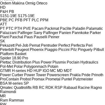
Ordem Makina
Ormig
Orteco
HD
P&H
PB
S151-19E
S175-19E
PBE
PC
PFB
PFT
PLC
PPM
ATT
PT
PTC
PTH
PVE
Pacam
Packmat
Paclite
Paladin
Palamatic
Palazzani
Palfinger Sany
Palfinger
Panien
Pannkoke
Parker
Plant
Paschal
Paus
Pauselli
Peiner
SK
Pekazett
Pel-Job
Pemat
Pentruder
Perfect
Perfecta
Peri
Peterbilt
Peugeot
Phoenix
Piaggio
Piccini
Pilz
Pinguely
Pitbull
Platform Basket
Spider 18.90 Pro
Plettac Distribution
Plus Power
Plusmix
Poclain Hydraulics
Pol-Met
Polar
Polygonmach
Potain
GTMR
H-series
HD
HUP
IGO
MC
MD
MDT
Power Curber
Power Tower
Powerscreen
Prakla
Pride
Prinoth
ProContain
Probst
Promax
Prometal
Puntel
Putzmeister
BSA
M-series
SP
Qmatec
Quattrolifts
RB
RC
RDK
RSP
Rabaud
Racine
Ragno
Raimondi
MR
Ram
Rammax
RW