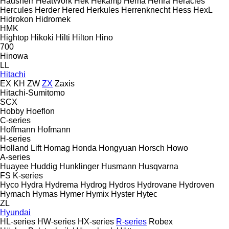
Hausherr
HeatWork
Hek
Hekamp
Hema
Henra
Heracles
Hercules
Herder
Hered
Herkules
Herrenknecht
Hess
HexL
Hidrokon
Hidromek
HMK
Hightop
Hikoki
Hilti
Hilton
Hino
700
Hinowa
LL
Hitachi
EX
KH
ZW
ZX
Zaxis
Hitachi-Sumitomo
SCX
Hobby
Hoeflon
C-series
Hoffmann
Hofmann
H-series
Holland Lift
Homag
Honda
Hongyuan
Horsch
Howo
A-series
Huayee
Huddig
Hunklinger
Husmann
Husqvarna
FS
K-series
Hyco
Hydra
Hydrema
Hydrog
Hydros
Hydrovane
Hydroven
Hymach
Hymas
Hymer
Hymix
Hyster
Hytec
ZL
Hyundai
HL-series
HW-series
HX-series
R-series
Robex