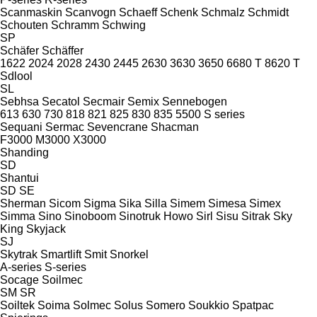
Scanmaskin
Scanvogn
Schaeff
Schenk
Schmalz
Schmidt
Schouten
Schramm
Schwing
SP
Schäfer
Schäffer
1622
2024
2028
2430
2445
2630
3630
3650
6680 T
8620 T
Sdlool
SL
Sebhsa
Secatol
Secmair
Semix
Sennebogen
613
630
730
818
821
825
830
835
5500
S series
Sequani
Sermac
Sevencrane
Shacman
F3000
M3000
X3000
Shanding
SD
Shantui
SD
SE
Sherman
Sicom
Sigma
Sika
Silla
Simem
Simesa
Simex
Simma
Sino
Sinoboom
Sinotruk Howo
Sirl
Sisu
Sitrak
Sky
King
Skyjack
SJ
Skytrak
Smartlift
Smit
Snorkel
A-series
S-series
Socage
Soilmec
SM
SR
Soiltek
Soima
Solmec
Solus
Somero
Soukkio
Spatpac