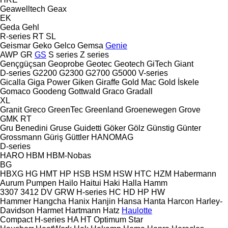
Geawelltech
Geax
EK
Geda
Gehl
R-series
RT
SL
Geismar
Geko
Gelco
Gemsa
Genie
AWP
GR
GS
S series
Z series
Gençgüçsan
Geoprobe
Geotec
Geotech
GiTech
Giant
D-series
G2200
G2300
G2700
G5000
V-series
Gicalla
Giga Power
Giken
Giraffe
Gold Mac
Gold İskele
Gomaco
Goodeng
Gottwald
Graco
Gradall
XL
Granit
Greco
GreenTec
Greenland
Groenewegen
Grove
GMK
RT
Gru Benedini
Gruse
Guidetti
Göker
Gölz
Günstig
Günter
Grossmann
Güriş
Güttler
HANOMAG
D-series
HARO
HBM
HBM-Nobas
BG
HBXG
HG
HMT
HP
HSB
HSM
HSW
HTC
HZM
Habermann
Aurum Pumpen
Hailo
Haitui
Haki
Halla
Hamm
3307
3412
DV
GRW
H-series
HC
HD
HP
HW
Hammer
Hangcha
Hanix
Hanjin
Hansa
Hanta
Harcon
Harley-
Davidson
Harmet
Hartmann
Hatz
Haulotte
Compact
H-series
HA
HT
Optimum
Star