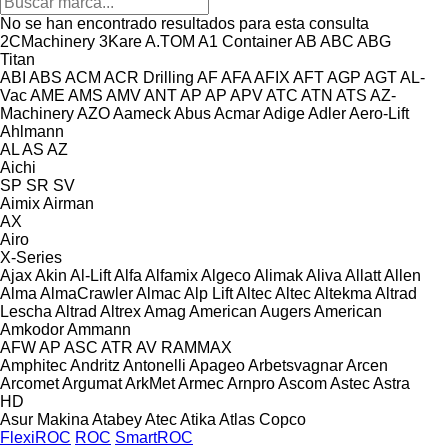
No se han encontrado resultados para esta consulta
2CMachinery
3Kare
A.TOM
A1 Container
AB
ABC
ABG
Titan
ABI
ABS
ACM
ACR Drilling
AF
AFA
AFIX
AFT
AGP
AGT
AL-
Vac
AME
AMS
AMV
ANT
AP
AP
APV
ATC
ATN
ATS
AZ-
Machinery
AZO
Aameck
Abus
Acmar
Adige
Adler
Aero-Lift
Ahlmann
AL
AS
AZ
Aichi
SP
SR
SV
Aimix
Airman
AX
Airo
X-Series
Ajax
Akin
Al-Lift
Alfa
Alfamix
Algeco
Alimak
Aliva
Allatt
Allen
Alma
AlmaCrawler
Almac
Alp Lift
Altec
Altec
Altekma
Altrad
Lescha
Altrad
Altrex
Amag
American Augers
American
Amkodor
Ammann
AFW
AP
ASC
ATR
AV
RAMMAX
Amphitec
Andritz
Antonelli
Apageo
Arbetsvagnar
Arcen
Arcomet
Argumat
ArkMet
Armec
Arnpro
Ascom
Astec
Astra
HD
Asur Makina
Atabey
Atec
Atika
Atlas Copco
FlexiROC
ROC
SmartROC