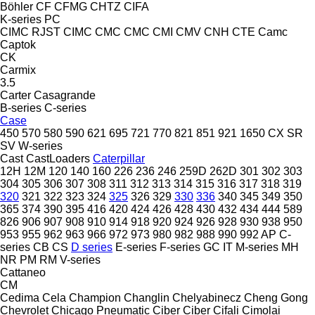
Böhler
CF
CFMG
CHTZ
CIFA
K-series
PC
CIMC RJST
CIMC
CMC
CMC
CMI
CMV
CNH
CTE
Camc
Captok
CK
Carmix
3.5
Carter
Casagrande
B-series
C-series
Case
450
570
580
590
621
695
721
770
821
851
921
1650
CX
SR
SV
W-series
Cast
CastLoaders
Caterpillar
12H
12M
120
140
160
226
236
246
259D
262D
301
302
303
304
305
306
307
308
311
312
313
314
315
316
317
318
319
320
321
322
323
324
325
326
329
330
336
340
345
349
350
365
374
390
395
416
420
424
426
428
430
432
434
444
589
826
906
907
908
910
914
918
920
924
926
928
930
938
950
953
955
962
963
966
972
973
980
982
988
990
992
AP
C-
series
CB
CS
D series
E-series
F-series
GC
IT
M-series
MH
NR
PM
RM
V-series
Cattaneo
CM
Cedima
Cela
Champion
Changlin
Chelyabinecz
Cheng Gong
Chevrolet
Chicago Pneumatic
Ciber
Ciber
Cifali
Cimolai