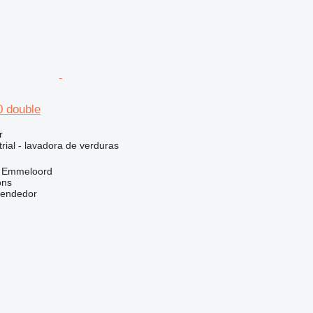
0 double
r
rial - lavadora de verduras
, Emmeloord
ons
vendedor