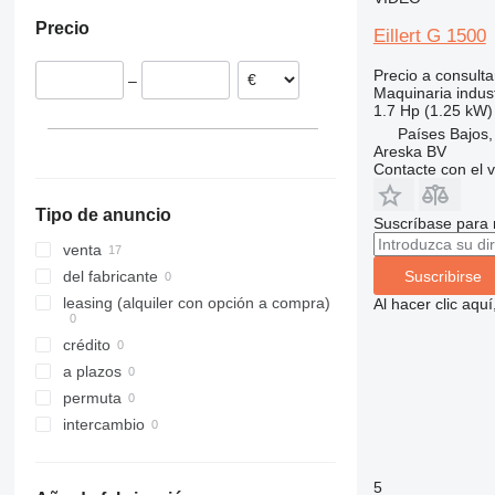
España
Precio
Portugal
Eillert G 1500
Precio a consulta
–
Maquinaria indus
1.7 Hp (1.25 kW)
Países Bajos,
Areska BV
Contacte con el 
Tipo de anuncio
Suscríbase para 
venta
Suscribirse
del fabricante
leasing (alquiler con opción a compra)
Al hacer clic aq
crédito
a plazos
permuta
intercambio
5