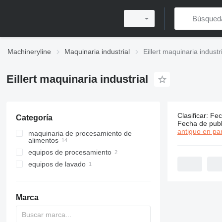
Machineryline
Maquinaria industrial
Eillert maquinaria industr
Eillert maquinaria industrial
Clasificar
:
Fec
Categoría
17 anuncio
Fecha de publ
antiguo en par
maquinaria de procesamiento de
alimentos
equipos de procesamiento
equipos de procesamiento agrícola
equipos de lavado
centrifugadoras
lavadoras de verduras
lavadoras de verduras
máquinas cortadoras de
fregaderos comerciales
verduras
Marca
maquinaria para el
procesamiento de frutas y
verduras