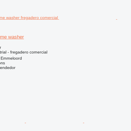
lume washer
r
rial - fregadero comercial
, Emmeloord
ons
vendedor