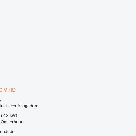
00 V HD
r
rial - centrifugadora
 (2.2 kW)
 Oosterhout
vendedor