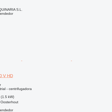
INARIA S.L.
vendedor
00 V HD
r
rial - centrifugadora
 (1.5 kW)
 Oosterhout
vendedor