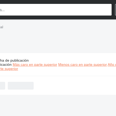
ial
ha de publicación
s:
Eillert maquinaria industrial
icación
Más caro en parte superior
Menos caro en parte superior
Año d
te superior