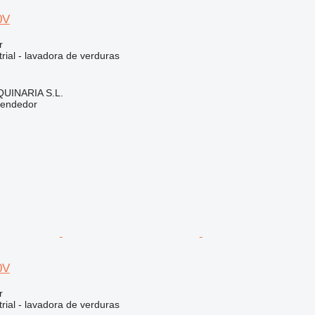
0V
r
rial - lavadora de verduras
INARIA S.L.
vendedor
0V
r
rial - lavadora de verduras