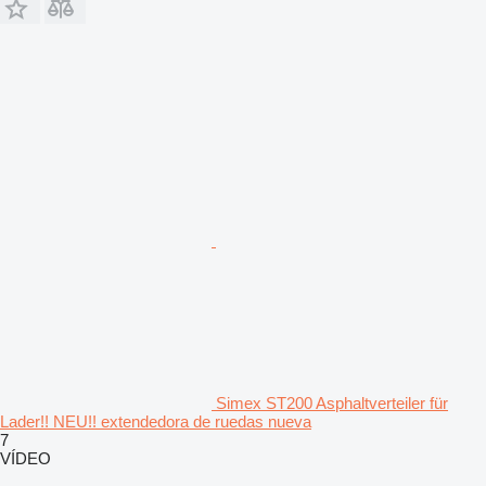
Simex ST200 Asphaltverteiler für
Lader!! NEU!! extendedora de ruedas nueva
7
VÍDEO