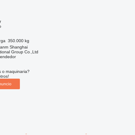
r
o
rga
350.000 kg
uanm Shanghai
tional Group Co.,Ltd
vendedor
s o maquinaria?
tros!
nuncio