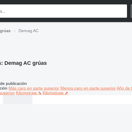
grúas
Demag AC
s:
Demag AC grúas
de publicación
ción
Más caro en parte superior
Menos caro en parte superior
Año de f
superior
Kilometraje ⬊
Kilometraje ⬈