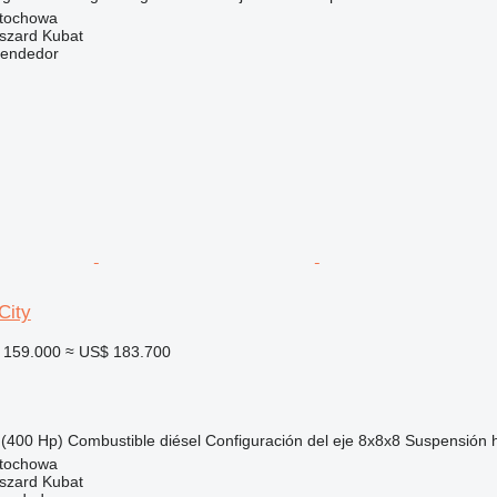
stochowa
szard Kubat
vendedor
City
 159.000
≈ US$ 183.700
(400 Hp)
Combustible
diésel
Configuración del eje
8x8x8
Suspensión
stochowa
szard Kubat