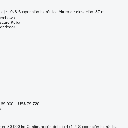
 eje
10x8
Suspensión
hidráulica
Altura de elevación
87 m
stochowa
szard Kubat
vendedor
 69.000
≈ US$ 79.720
o
rga
30.000 kg
Configuración del eje
4x4x4
Suspensión
hidráulica