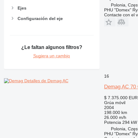
Polonia, Czę
Ejes
PHU "Domex" Ry
Contacte con el 
Configuración del eje
¿Le faltan algunos filtros?
Sugiera un cambio
16
Detalles de Demag AC
Demag AC 70 
$ 7.375.000
EUR
Grúa móvil
2004
198.000 km
26.000 m/h
Potencia
294 kW 
Polonia, Czę
PHU "Domex" Ry