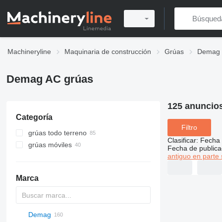
Machineryline
Maquinaria de construcción
Grúas
Demag 
Demag AC grúas
125 anuncio
Categoría
Filtro
grúas todo terreno
Clasificar
:
Fecha 
grúas móviles
Fecha de publica
antiguo en parte 
Marca
Demag
5299
1404
BC
DS
AHK
307
CM
K-800
Husky
CBR
LF
HS
RH