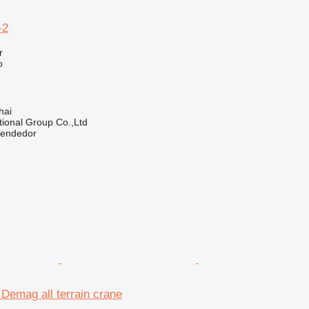
-2
r
o
hai
tional Group Co.,Ltd
vendedor
emag all terrain crane