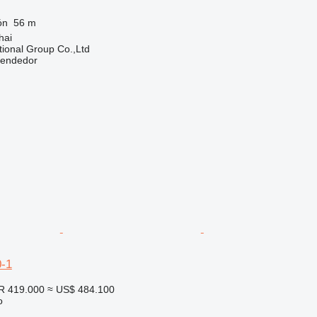
ón
56 m
hai
tional Group Co.,Ltd
vendedor
-1
R 419.000
≈ US$ 484.100
o