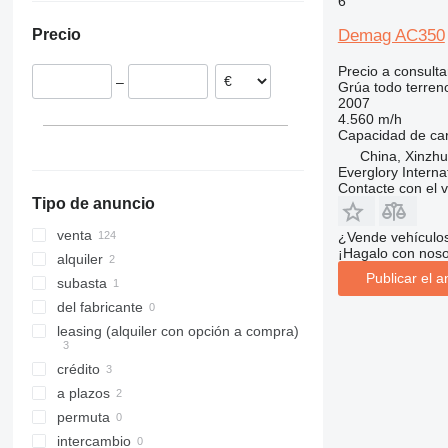
6
España
Emiratos Árabes Unidos
Demag AC350
Precio
Francia
Hungría
Precio a consulta
–
Grúa todo terren
Rumanía
2007
Reino Unido
4.560 m/h
Capacidad de ca
mostrar todos
China, Xinzh
Everglory Interna
Contacte con el 
Tipo de anuncio
venta
¿Vende vehículo
¡Hagalo con noso
alquiler
Publicar el a
subasta
del fabricante
leasing (alquiler con opción a compra)
crédito
a plazos
permuta
intercambio