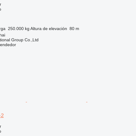
r
o
rga
250.000 kg
Altura de elevación
80 m
hai
tional Group Co.,Ltd
vendedor
-2
r
o