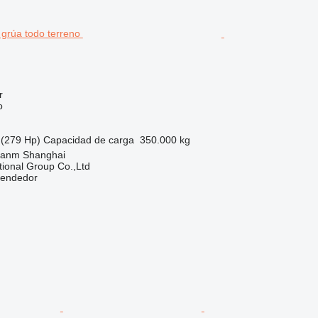
r
o
(279 Hp)
Capacidad de carga
350.000 kg
uanm Shanghai
tional Group Co.,Ltd
vendedor