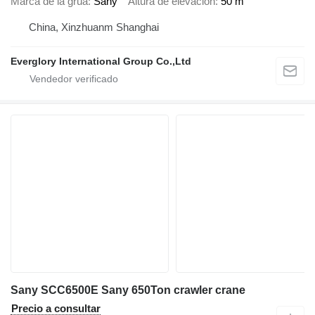
Marca de la grúa
Sany
Altura de elevación
50 m
China, Xinzhuanm Shanghai
Everglory International Group Co.,Ltd
Sany SCC6500E Sany 650Ton crawler crane
Precio a consultar