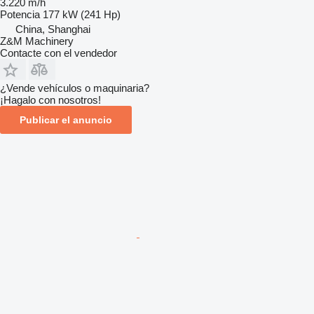
3.220 m/h
Potencia
177 kW (241 Hp)
China, Shanghai
Z&M Machinery
Contacte con el vendedor
¿Vende vehículos o maquinaria?
¡Hagalo con nosotros!
Publicar el anuncio