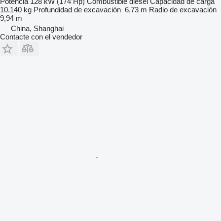
Potencia
128 kW (174 Hp)
Combustible
diésel
Capacidad de carga
10.140 kg
Profundidad de excavación
6,73 m
Radio de excavación
9,94 m
China, Shanghai
Contacte con el vendedor