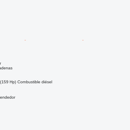
r
adenas
(159 Hp)
Combustible
diésel
vendedor