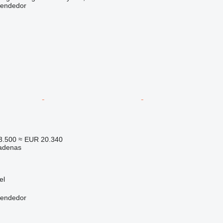
vendedor
3.500
≈ EUR 20.340
adenas
el
vendedor