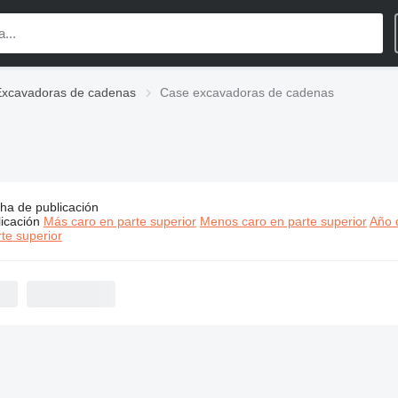
Excavadoras de cadenas
Case excavadoras de cadenas
ha de publicación
os:
Case excavadoras de cadenas
icación
Más caro en parte superior
Menos caro en parte superior
Año d
te superior