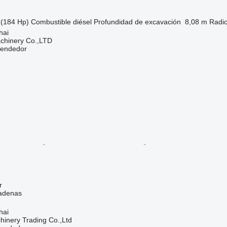
(184 Hp)
Combustible
diésel
Profundidad de excavación
8,08 m
Radio
hai
chinery Co.,LTD
vendedor
r
adenas
hai
inery Trading Co.,Ltd