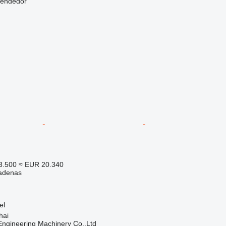
vendedor
3.500
≈ EUR 20.340
adenas
el
hai
ngineering Machinery Co.,Ltd