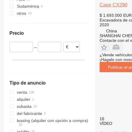
Case CX290
Sudamérica
Países Bajos
China
318
otros
Alemania
India
Brasil
319
$ 1.693.000
EUR
Excavadora de c
Reino Unido
Emiratos Árabes Unidos
Chile
Ucrania
320
2020
Francia
321
China
Precio
Polonia
322
SHANGHAI CHE
Contacte con el 
Noruega
323
–
Italia
324
¿Vende vehículo
mostrar todos
325
¡Hagalo con noso
326
Publicar el a
329
330
Tipo de anuncio
336
340
venta
345
alquiler
349
subasta
350
del fabricante
16
365
leasing (alquiler con opción a compra)
VÍDEO
374
crédito