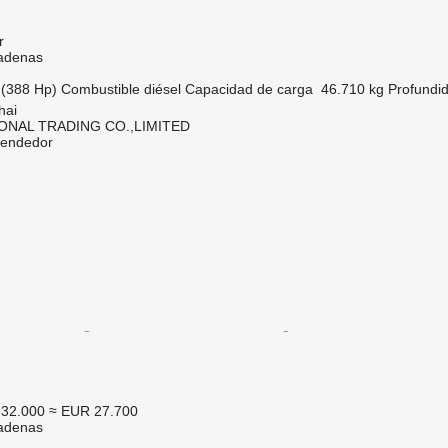
r
adenas
(388 Hp)
Combustible
diésel
Capacidad de carga
46.710 kg
Profundi
hai
ONAL TRADING CO.,LIMITED
vendedor
32.000
≈ EUR 27.700
adenas