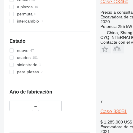
Case CX460
375
a plazos
390
Precio a consulta
permuta
395
Excavadora de c
intercambio
2020
C-series
Potencia
285 kW 
D series
China, Shang
CYQ INTERNATI
E-series
Estado
Contacte con el 
F-series
nuevo
GC
usados
M-series
siniestrado
PC
para piezas
Año de fabricación
7
–
Case 330BL
$ 1.285.000
US$ 
Excavadora de c
2021