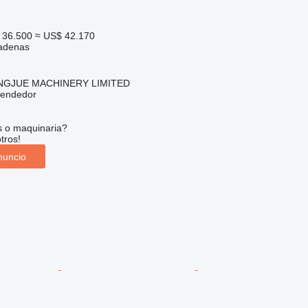
 36.500
≈ US$ 42.170
adenas
NGJUE MACHINERY LIMITED
vendedor
s o maquinaria?
tros!
nuncio