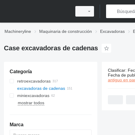
Machineryline
Maquinaria de construcción
Excavadoras
Case excavadoras de cadenas
Clasificar
:
Fec
Categoría
151 anunci
Fecha de publ
antiguo en par
retroexcavadoras
excavadoras de cadenas
miniexcavadoras
mostrar todos
Marca