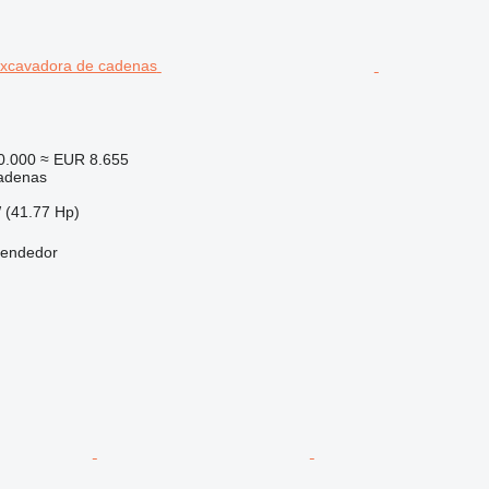
0.000
≈ EUR 8.655
adenas
 (41.77 Hp)
vendedor