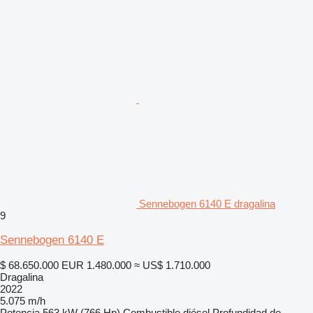
Sennebogen 6140 E dragalina
9
Sennebogen 6140 E
$ 68.650.000
EUR 1.480.000
≈ US$ 1.710.000
Dragalina
2022
5.075 m/h
Potencia
563 kW (766 Hp)
Combustible
diésel
Profundidad de