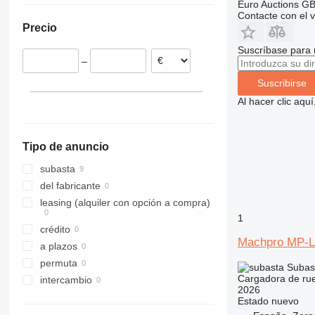
Euro Auctions G
España
Contacte con el 
956
Precio
Alemania
962
966
Suscríbase para 
–
972
980
Suscribirse
982
Al hacer clic aq
986
988
Tipo de anuncio
990
992
subasta
F-series
del fabricante
G-series
leasing (alquiler con opción a compra)
1
GC
crédito
IT
Machpro MP-L
a plazos
NR
permuta
Subas
Cargadora de ru
intercambio
2026
Estado
nuevo