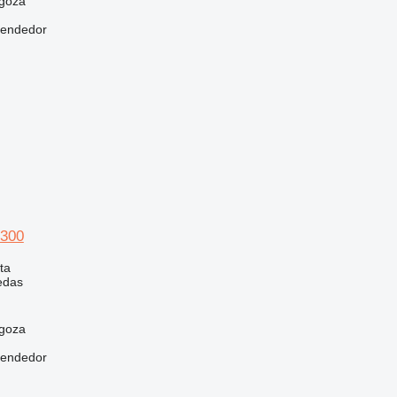
goza
vendedor
300
ta
edas
goza
vendedor