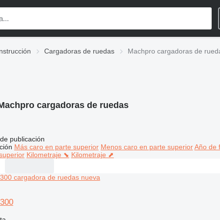
nstrucción
Cargadoras de ruedas
Machpro cargadoras de rued
Machpro cargadoras de ruedas
de publicación
ción
Más caro en parte superior
Menos caro en parte superior
Año de f
superior
Kilometraje ⬊
Kilometraje ⬈
300
ta