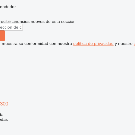
B
vendedor
recibir anuncios nuevos de esta sección
uí, muestra su conformidad con nuestra
política de privacidad
y nuestro
300
ta
edas