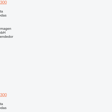
300
ta
edas
ormagen
mbH
vendedor
300
ta
edas