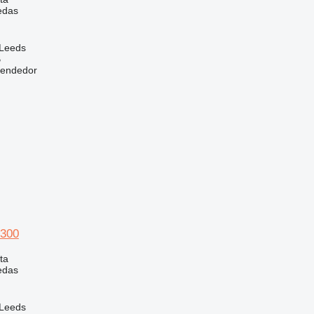
edas
 Leeds
B
vendedor
300
ta
edas
 Leeds