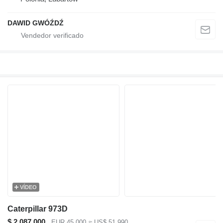
DAWID GWÓŹDŹ
VÍDEO
Caterpillar 973D
$ 2.087.000
EUR 45.000
≈ US$ 51.990