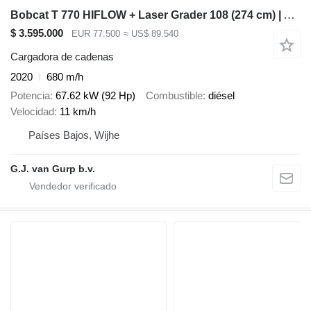
Bobcat T 770 HIFLOW + Laser Grader 108 (274 cm) | A/C
$ 3.595.000
EUR 77.500
≈ US$ 89.540
Cargadora de cadenas
2020
680 m/h
Potencia
67.62 kW (92 Hp)
Combustible
diésel
Velocidad
11 km/h
Países Bajos, Wijhe
G.J. van Gurp b.v.