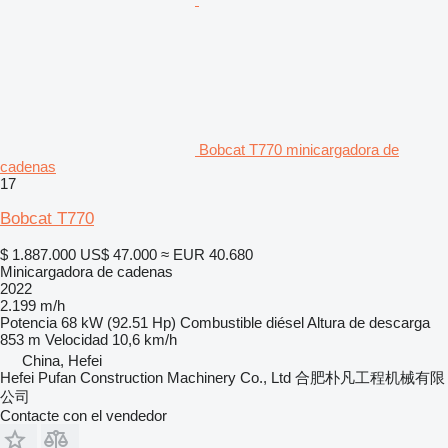
Bobcat T770 minicargadora de
cadenas
17
Bobcat T770
$ 1.887.000
US$ 47.000
≈ EUR 40.680
Minicargadora de cadenas
2022
2.199 m/h
Potencia
68 kW (92.51 Hp)
Combustible
diésel
Altura de descarga
853 m
Velocidad
10,6 km/h
China, Hefei
Hefei Pufan Construction Machinery Co., Ltd 合肥朴凡工程机械有限
公司
Contacte con el vendedor