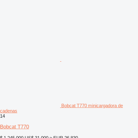
Bobcat T770 minicargadora de
cadenas
14
Bobcat T770
$ 1.245.000
US$ 31.000
≈ EUR 26.830