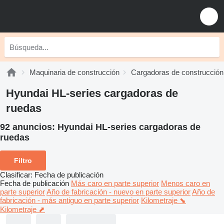
Maquinaria de construcción
Cargadoras de construcción
Hyundai HL-series cargadoras de
ruedas
92 anuncios:
Hyundai HL-series cargadoras de
ruedas
Filtro
Clasificar
:
Fecha de publicación
Fecha de publicación
Más caro en parte superior
Menos caro en
parte superior
Año de fabricación - nuevo en parte superior
Año de
fabricación - más antiguo en parte superior
Kilometraje ⬊
Kilometraje ⬈