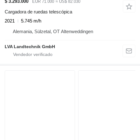
$ 3.293.000
EUR 71.000
≈ US$ 82.030
Cargadora de ruedas telescópica
2021
5.745 m/h
Alemania, Sülzetal, OT Altenweddingen
LVA Landtechnik GmbH