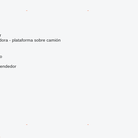
r
dora - plataforma sobre camión
go
vendedor