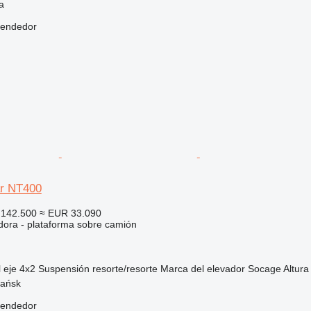
a
vendedor
ar NT400
142.500
≈ EUR 33.090
dora - plataforma sobre camión
 eje
4x2
Suspensión
resorte/resorte
Marca del elevador
Socage
Altura
nańsk
vendedor