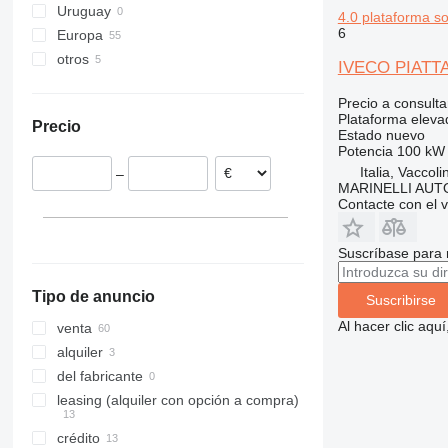
Uruguay
4.0 plataforma s
860
6
Europa
1200
otros
Polonia
1230
IVECO PIATT
Italia
Ucrania
1250
Precio a consulta
España
1350
Plataforma eleva
Precio
Hungría
Estado
nuevo
1930
Potencia
100 kW 
Rumanía
1932
Italia, Vaccol
–
Estonia
2030
MARINELLI AUT
Chequia
Contacte con el 
2032
Croacia
2033
mostrar todos
Suscríbase para 
2630
2646
Tipo de anuncio
Suscribirse
3246
Al hacer clic aq
venta
3369
alquiler
3394
del fabricante
4069
leasing (alquiler con opción a compra)
4394
DSP
crédito