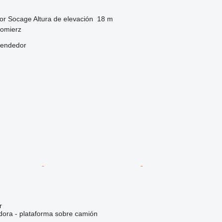
or
Socage
Altura de elevación
18 m
domierz
vendedor
r
dora - plataforma sobre camión