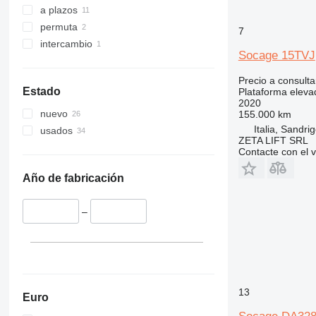
E-series
a plazos
Liftlux
permuta
7
Pecolift
intercambio
R-series
Socage 15TVJ
Toucan
Precio a consulta
Estado
Plataforma eleva
2020
nuevo
155.000 km
Italia, Sandri
usados
ZETA LIFT SRL
Contacte con el 
Año de fabricación
–
13
Euro