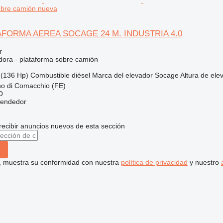
obre camión nueva
AFORMA AEREA SOCAGE 24 M. INDUSTRIA 4.0
r
dora - plataforma sobre camión
(136 Hp)
Combustible
diésel
Marca del elevador
Socage
Altura de ele
ino di Comacchio (FE)
O
vendedor
recibir anuncios nuevos de esta sección
uí, muestra su conformidad con nuestra
política de privacidad
y nuestro