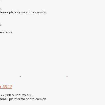
8
r
dora - plataforma sobre camión
go
vendedor
r 35.12
 22.900
≈ US$ 26.460
dora - plataforma sobre camión