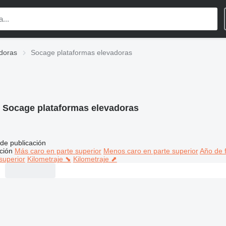
doras
Socage plataformas elevadoras
:
Socage plataformas elevadoras
de publicación
ción
Más caro en parte superior
Menos caro en parte superior
Año de f
superior
Kilometraje ⬊
Kilometraje ⬈