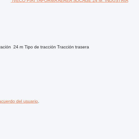
IVECO PIATTAFORMA AEREA SOCAGE 24 M. INDUSTRIA
vación
24 m
Tipo de tracción
Tracción trasera
acuerdo del usuario
.