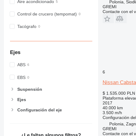
Aire acondicionado
Polonia, Siodł
GREMI
Contacte con el 
Control de crucero (tempomat)
Tacógrafo
Ejes
ABS
6
EBS
Nissan Cabst
Suspensión
$ 1.535.000
PLN 
Plataforma eleva
Ejes
2017
40.000 km
Configuración del eje
3.500 m/h
Configuración del
Polonia, Zag
GREMI
Contacte con el 
¿Le faltan algunos filtros?