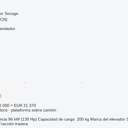
or
Socage
 (CN)
vendedor
r
2.000
≈ EUR 21.370
dora - plataforma sobre camión
ncia
96 kW (130 Hp)
Capacidad de carga
200 kg
Marca del elevador
Tracción trasera