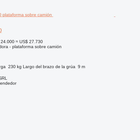
0
24.000
≈ US$ 27.730
dora - plataforma sobre camión
rga
230 kg
Largo del brazo de la grúa
9 m
 SRL
vendedor