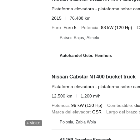
Plataforma elevadora - plataforma sobre ca
2015
76.488 km
Euro
Euro 5
Potencia
88 kW (120 Hp)
C
Países Bajos, Almelo
Autohandel Gebr. Heinhuis
Nissan Cabstar NT400 bucket truck
Plataforma elevadora - plataforma sobre ca
12.500 km
1.200 m/h
Potencia
96 kW (130 Hp)
Combustible
di
Marca del elevador
GSR
Largo del brazo 
Polonia, Żabia Wola
VÍDEO
ANJAR Jarosław Krawczyk