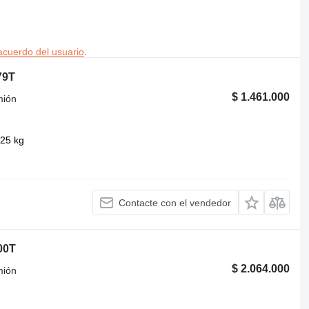
acuerdo del usuario
.
79T
$ 1.461.000
mión
25 kg
Contacte con el vendedor
00T
$ 2.064.000
mión