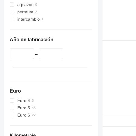
E-series
a plazos
Liftlux
permuta
Pecolift
intercambio
R-series
Toucan
Año de fabricación
–
Euro
Euro 4
Euro 5
Euro 6
Kilometraje