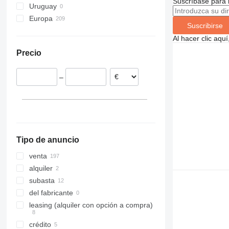
Suscríbase para 
Uruguay
860
Europa
1200
Suscribirse
Polonia
1230
Al hacer clic aq
Países Bajos
1250
Precio
Hungría
1350
Italia
1930
–
Rumanía
1932
Bélgica
2030
Chequia
2032
España
2033
mostrar todos
2630
Tipo de anuncio
2646
venta
3246
alquiler
3369
subasta
3394
del fabricante
4069
leasing (alquiler con opción a compra)
4394
DSP
crédito