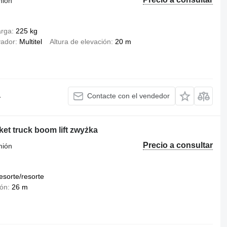
mión
arga
225 kg
vador
Multitel
Altura de elevación
20 m
.
Contacte con el vendedor
et truck boom lift zwyżka
Precio a consultar
mión
esorte/resorte
ión
26 m