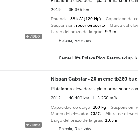
Plataforma elevadora - plataforma sobre ca
2019
35.365 km
Potencia
88 kW (120 Hp)
Capacidad de c
Suspensión
resorte/resorte
Marca del ele
Largo del brazo de la grúa
9,3 m
VÍDEO
Polonia, Rzeszów
Center Lifts Polska Piotr Kaszowski sp. k
Nissan Cabstar - 26 m cmc tb260 buck
Plataforma elevadora - plataforma sobre ca
2012
46.400 km
3.250 m/h
Capacidad de carga
200 kg
Suspensión
r
Marca del elevador
CMC
Altura de elevac
Largo del brazo de la grúa
13,5 m
VÍDEO
Polonia, Rzeszów