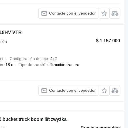
Contacte con el vendedor
T 18HV VTR
$ 1.157.000
mión
ésel
Configuración del eje
4x2
ón
18 m
Tipo de tracción
Tracción trasera
Contacte con el vendedor
0 bucket truck boom lift zwyżka
Precio a consultar