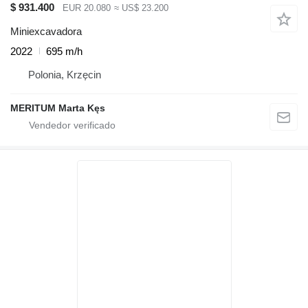
$ 931.400
EUR 20.080
≈ US$ 23.200
Miniexcavadora
2022
695 m/h
Polonia, Krzęcin
MERITUM Marta Kęs