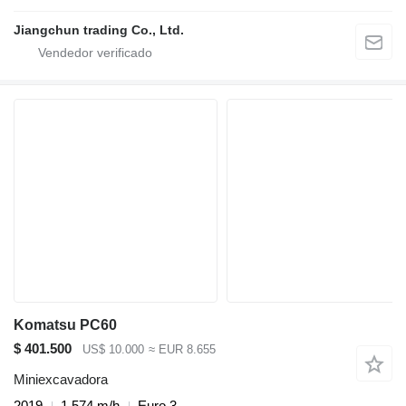
Jiangchun trading Co., Ltd.
Komatsu PC60
$ 401.500
US$ 10.000
≈ EUR 8.655
Miniexcavadora
2019
1.574 m/h
Euro 3