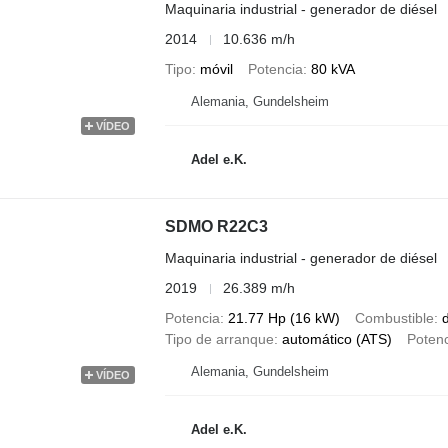
Maquinaria industrial - generador de diésel
2014
10.636 m/h
Tipo
móvil
Potencia
80 kVA
Alemania, Gundelsheim
VÍDEO
Adel e.K.
SDMO R22C3
Maquinaria industrial - generador de diésel
2019
26.389 m/h
Potencia
21.77 Hp (16 kW)
Combustible
d
Tipo de arranque
automático (ATS)
Poten
Alemania, Gundelsheim
VÍDEO
Adel e.K.