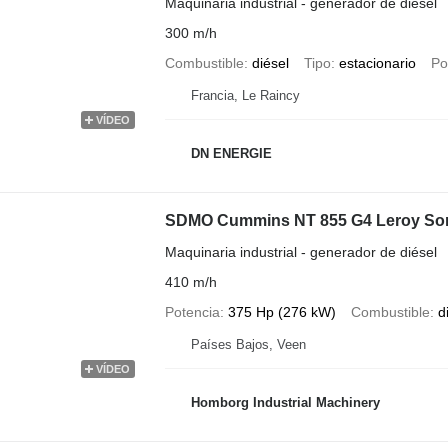
Maquinaria industrial - generador de diésel
300 m/h
Combustible
diésel
Tipo
estacionario
Po
Francia, Le Raincy
VÍDEO
DN ENERGIE
SDMO Cummins NT 855 G4 Leroy Som
Maquinaria industrial - generador de diésel
410 m/h
Potencia
375 Hp (276 kW)
Combustible
d
Países Bajos, Veen
VÍDEO
Homborg Industrial Machinery