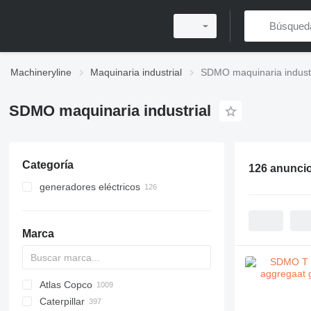
Machineryline
Maquinaria industrial
SDMO maquinaria industr
SDMO maquinaria industrial
Categoría
126 anunci
generadores eléctricos
generadores de diésel
generadores de gasolina
Marca
torres de iluminación
otros generadores
Atlas Copco
PDS
APD
AB
Ensis
VZ
AG3
Caterpillar
Pega
DrillAir
QAS
PDP
E-series
B-series
BM
GFS
VT
Rover
533
Airpure
BySprint Fiber
CK
SR