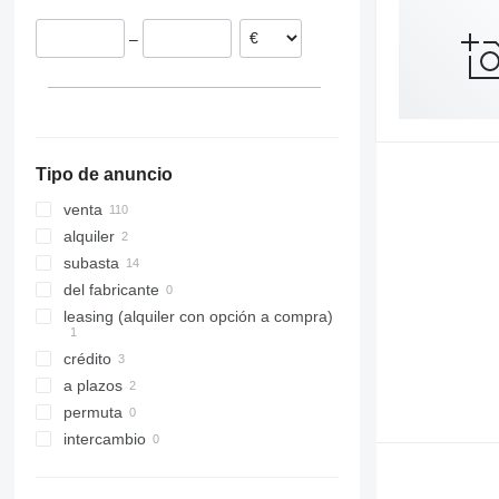
Portugal
–
Polonia
Lituania
Reino Unido
mostrar todos
Tipo de anuncio
venta
alquiler
subasta
del fabricante
leasing (alquiler con opción a compra)
crédito
a plazos
permuta
intercambio