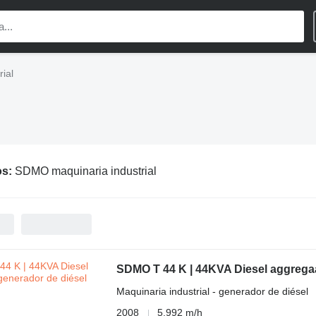
ial
os:
SDMO maquinaria industrial
SDMO T 44 K | 44KVA Diesel aggrega
Maquinaria industrial - generador de diésel
2008
5.992 m/h