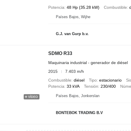
Potencia
48 Hp (35.28 kW)
Combustible
d
Países Bajos, Wijhe
G.J. van Gurp b.v.
SDMO R33
Maquinaria industrial - generador de diésel
2015
7.403 m/h
Combustible
diésel
Tipo
estacionario
Si
Potencia
33 kVA
Tensión
230/400
Númer
Países Bajos, Jonkerslan
VÍDEO
BONTEBOK TRADING B.V