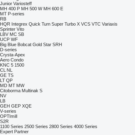
Junior
Variosteff
MH 400 P
MH 500 W
MH 600 E
MT
P-series
RB
HQR
Integrex
Quick Turn
Super Turbo X
VCS
VTC
Variaxis
Sprinter
Vito
LBV
MC
SB
UCP
WF
Big Blue
Bobcat
Gold Star
SRH
D-series
Crysta-Apex
Aero
Condo
KNC 5 1500
CL
NL
GE
TS
LT
QP
MD
MT
MW
Citoborma
Multinak S
NV
LB
GEH
GEP
XQE
V-series
OPTImill
S2R
1100 Series
2500 Series
2800 Series
4000 Series
Expert
Partner