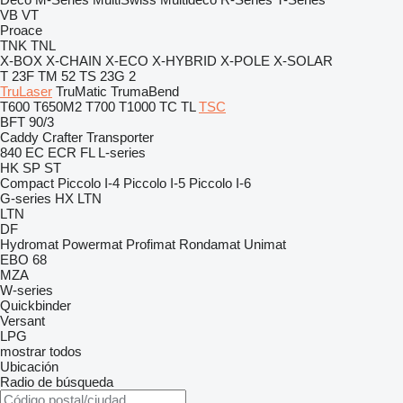
VB
VT
Proace
TNK
TNL
X-BOX
X-CHAIN
X-ECO
X-HYBRID
X-POLE
X-SOLAR
T 23F
TM 52
TS 23G 2
TruLaser
TruMatic
TrumaBend
T600
T650M2
T700
T1000
TC
TL
TSC
BFT 90/3
Caddy
Crafter
Transporter
840
EC
ECR
FL
L-series
HK
SP
ST
Compact
Piccolo I-4
Piccolo I-5
Piccolo I-6
G-series
HX
LTN
LTN
DF
Hydromat
Powermat
Profimat
Rondamat
Unimat
EBO 68
MZA
W-series
Quickbinder
Versant
LPG
mostrar todos
Ubicación
Radio de búsqueda