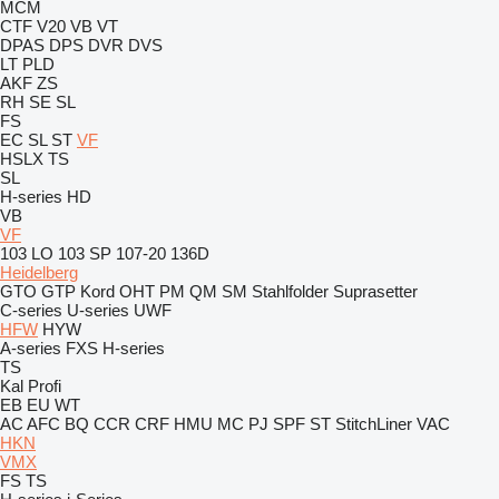
MCM
CTF
V20
VB
VT
DPAS
DPS
DVR
DVS
LT
PLD
AKF
ZS
RH
SE
SL
FS
EC
SL
ST
VF
HSLX
TS
SL
H-series
HD
VB
VF
103 LO
103 SP
107-20
136D
Heidelberg
GTO
GTP
Kord
OHT
PM
QM
SM
Stahlfolder
Suprasetter
C-series
U-series
UWF
HFW
HYW
A-series
FXS
H-series
TS
Kal
Profi
EB
EU
WT
AC
AFC
BQ
CCR
CRF
HMU
MC
PJ
SPF
ST
StitchLiner
VAC
HKN
VMX
FS
TS