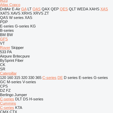
AG3
Atlas Copco
DrillAir
E-Air
GA
LT
QAS
QAX
QEP
QES
QLT
WEDA
XAHS
XAS
XATS
XAVS
XRHS
XRVS
ZT
QAS
W series
XAS
PDP
E-series
G-series
KG
B-series
BM
BW
GFS
VT
Rover
Skipper
533
PA
Airpure
Britecpure
BySprint Fiber
CK
SR
Caterpillar
120
160
315
320
330
365
C-series
DE
D series
E-series
G-series
GC
M-series
V-series
CPS
DZ
FZ
Berlingo
Jumper
C-series
DLT
DS
H-series
Cummins
C-series
KTA
CMX
CTX