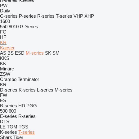
H-series
i-Series
PW
Daily
G-series
P-series
R-series
T-series
VHP
XHP
1600
550
8010
G-Series
FC
HF
KR
Kaeser
AS
BS
ESD
M-series
SK
SM
KKS
KK
Minarc
ZSW
Crambo
Terminator
KR
D-series
K-series
L-series
M-series
FW
ES
B-series
HD
PGG
500
600
E-series
R-series
DTS
LE
TGM
TGS
K-series
T-series
Shark
Tiger