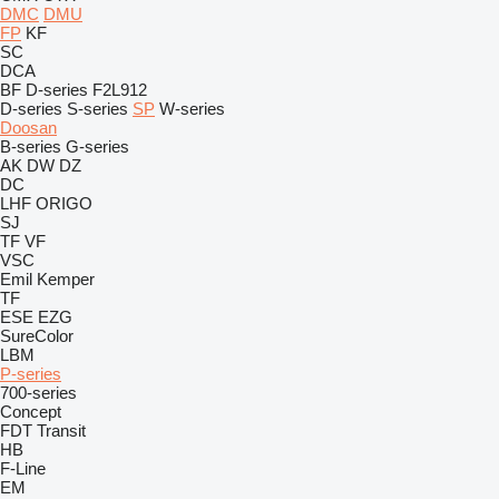
DMC
DMU
FP
KF
SC
DCA
BF
D-series
F2L912
D-series
S-series
SP
W-series
Doosan
B-series
G-series
AK
DW
DZ
DC
LHF
ORIGO
SJ
TF
VF
VSC
Emil Kemper
TF
ESE
EZG
SureColor
LBM
P-series
700-series
Concept
FDT
Transit
HB
F-Line
EM