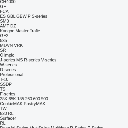
CH4000
GF
FCA
ES
GBL
GBW
P
S-series
SM3
AMT
DZ
Kangoo
Master
Trafic
GF2
535
MDVN
VRK
SR
Olimpic
J-series
MS
R-series
V-series
W-series
D-series
Professional
T-10
SSDP
TS
F-series
38K
65K
185
260
600
900
CookieMAK
PastryMAK
TW
820
RL
Surfacer
RL
Deco
M-Series
MultiSwiss
Multideco
R-Series
T-Series