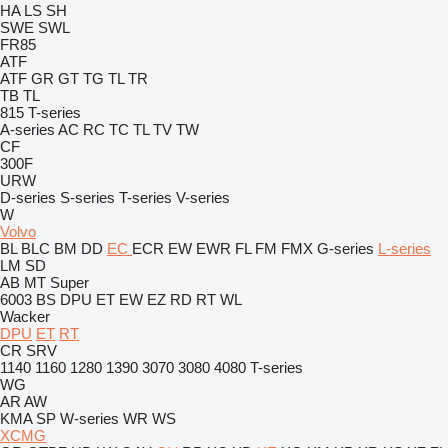
HA
LS
SH
SWE
SWL
FR85
ATF
ATF
GR
GT
TG
TL
TR
TB
TL
815
T-series
A-series
AC
RC
TC
TL
TV
TW
CF
300F
URW
D-series
S-series
T-series
V-series
W
Volvo
BL
BLC
BM
DD
EC
ECR
EW
EWR
FL
FM
FMX
G-series
L-series
LM
SD
AB
MT
Super
6003
BS
DPU
ET
EW
EZ
RD
RT
WL
Wacker
DPU
ET
RT
CR
SRV
1140
1160
1280
1390
3070
3080
4080
T-series
WG
AR
AW
KMA
SP
W-series
WR
WS
XCMG