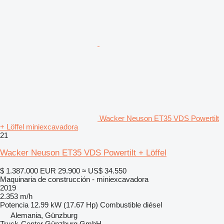
Wacker Neuson ET35 VDS Powertilt
+ Löffel miniexcavadora
21
Wacker Neuson ET35 VDS Powertilt + Löffel
$ 1.387.000
EUR 29.900
≈ US$ 34.550
Maquinaria de construcción - miniexcavadora
2019
2.353 m/h
Potencia
12.99 kW (17.67 Hp)
Combustible
diésel
Alemania, Günzburg
Truck-Center Günzburg GmbH