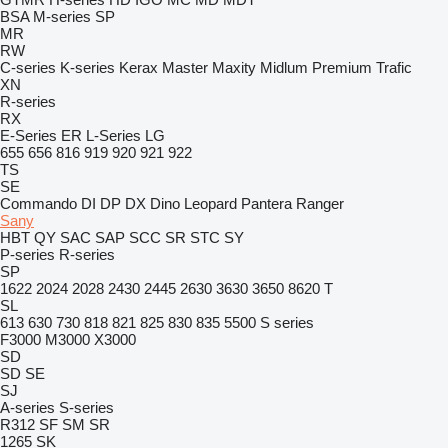
BSA
M-series
SP
MR
RW
C-series
K-series
Kerax
Master
Maxity
Midlum
Premium
Trafic
XN
R-series
RX
E-Series
ER
L-Series
LG
655
656
816
919
920
921
922
TS
SE
Commando
DI
DP
DX
Dino
Leopard
Pantera
Ranger
Sany
HBT
QY
SAC
SAP
SCC
SR
STC
SY
P-series
R-series
SP
1622
2024
2028
2430
2445
2630
3630
3650
8620 T
SL
613
630
730
818
821
825
830
835
5500
S series
F3000
M3000
X3000
SD
SD
SE
SJ
A-series
S-series
R312
SF
SM
SR
1265
SK