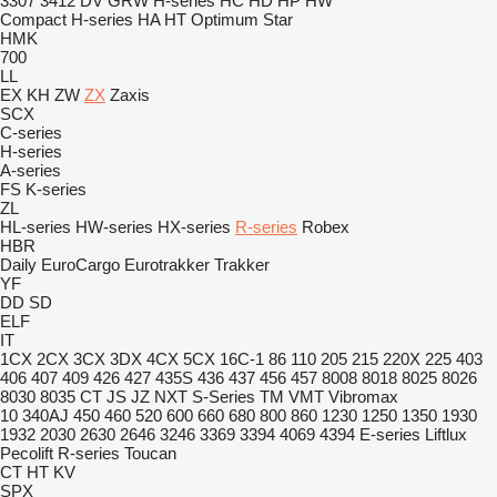
3307
3412
DV
GRW
H-series
HC
HD
HP
HW
Compact
H-series
HA
HT
Optimum
Star
HMK
700
LL
EX
KH
ZW
ZX
Zaxis
SCX
C-series
H-series
A-series
FS
K-series
ZL
HL-series
HW-series
HX-series
R-series
Robex
HBR
Daily
EuroCargo
Eurotrakker
Trakker
YF
DD
SD
ELF
IT
1CX
2CX
3CX
3DX
4CX
5CX
16C-1
86
110
205
215
220X
225
403
406
407
409
426
427
435S
436
437
456
457
8008
8018
8025
8026
8030
8035
CT
JS
JZ
NXT
S-Series
TM
VMT
Vibromax
10
340AJ
450
460
520
600
660
680
800
860
1230
1250
1350
1930
1932
2030
2630
2646
3246
3369
3394
4069
4394
E-series
Liftlux
Pecolift
R-series
Toucan
CT
HT
KV
SPX