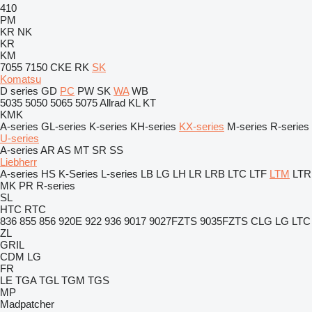
410
PM
KR
NK
KR
KM
7055
7150
CKE
RK
SK
Komatsu
D series
GD
PC
PW
SK
WA
WB
5035
5050
5065
5075
Allrad
KL
KT
KMK
A-series
GL-series
K-series
KH-series
KX-series
M-series
R-series
U-series
A-series
AR
AS
MT
SR
SS
Liebherr
A-series
HS
K-Series
L-series
LB
LG
LH
LR
LRB
LTC
LTF
LTM
LTR
MK
PR
R-series
SL
HTC
RTC
836
855
856
920E
922
936
9017
9027FZTS
9035FZTS
CLG
LG
LTC
ZL
GRIL
CDM
LG
FR
LE
TGA
TGL
TGM
TGS
MP
Madpatcher