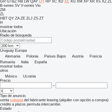
GR
GTBZ
HB
LW
QAY
QY
RP
XC
XD
XE
XG
XM
XP
XR
XS
XZ
ZL
B-series
SV
V-series
Vio
ZM
ZL
HBT
QY
ZA
ZE
ZLJ
ZS
ZT
H
mostrar todos
Ubicación
Radio de búsqueda
Uruguay
Europa
Alemania
Polonia
Países Bajos
Austria
Francia
Rumanía
Italia
España
mostrar todos
otros
México
Ucrania
Precio
–
Tipo de anuncio
venta
subasta
del fabricante
leasing (alquiler con opción a compra)
crédito
a plazos
permuta
intercambio
Estado