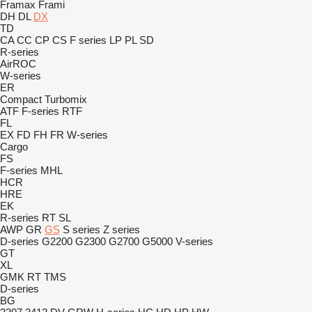
Framax
Frami
DH
DL
DX
TD
CA
CC
CP
CS
F series
LP
PL
SD
R-series
AirROC
W-series
ER
Compact
Turbomix
ATF
F-series
RTF
FL
EX
FD
FH
FR
W-series
Cargo
FS
F-series
MHL
HCR
HRE
EK
R-series
RT
SL
AWP
GR
GS
S series
Z series
D-series
G2200
G2300
G2700
G5000
V-series
GT
XL
GMK
RT
TMS
D-series
BG