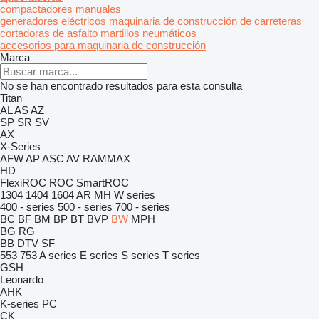
compactadores manuales
generadores eléctricos
maquinaria de construcción de carreteras
cortadoras de asfalto
martillos neumáticos
accesorios para maquinaria de construcción
Marca
No se han encontrado resultados para esta consulta
Titan
AL
AS
AZ
SP
SR
SV
AX
X-Series
AFW
AP
ASC
AV
RAMMAX
HD
FlexiROC
ROC
SmartROC
1304
1404
1604
AR
MH
W series
400 - series
500 - series
700 - series
BC
BF
BM
BP
BT
BVP
BW
MPH
BG
RG
BB
DTV
SF
553
753
A series
E series
S series
T series
GSH
Leonardo
AHK
K-series
PC
CK