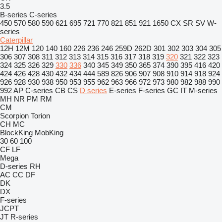
3.5
B-series
C-series
450
570
580
590
621
695
721
770
821
851
921
1650
CX
SR
SV
W-
series
Caterpillar
12H
12M
120
140
160
226
236
246
259D
262D
301
302
303
304
305
306
307
308
311
312
313
314
315
316
317
318
319
320
321
322
323
324
325
326
329
330
336
340
345
349
350
365
374
390
395
416
420
424
426
428
430
432
434
444
589
826
906
907
908
910
914
918
924
926
928
930
938
950
953
955
962
963
966
972
973
980
982
988
990
992
AP
C-series
CB
CS
D series
E-series
F-series
GC
IT
M-series
MH
NR
PM
RM
CM
Scorpion
Torion
CH
MC
BlockKing
MobKing
30
60
100
CF
LF
Mega
D-series
RH
AC
CC
DF
DK
DX
F-series
JCPT
JT
R-series