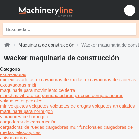
Maquinaria de construcción
Wacker maquinaria de const
Wacker maquinaria de construcción
Categoría
excavadoras
miniexcavadoras
excavadoras de ruedas
excavadoras de cadenas
excavadoras midi
maquinaria para movimiento de tierra
planchas vibratorias
compactadores
pisones compactadores
volquetes especiales
minivolquetes
volquetes
volquetes de orugas
volquetes articulados
maquinaria para hormigón
vibradores de hormigón
cargadoras de construcción
cargadoras de ruedas
cargadoras multifuncionales
cargadoras de
ruedas telescópicas
apisonadoras