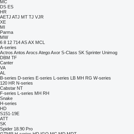
MC
DS
ES
HR
AETJ
ATJ
MT
TJ
VJR
XE
MI
Parma
MW
6
8
12
714
AS
AX
MCL
A-series
Actros
Antos
Arocs
Atego
Axor
S-Class
SK
Sprinter
Unimog
DBM
TF
Canter
VA
AL
B-series
D-series
E-series
L-series
LB
MH
RG
W-series
120
HR
N-series
Cabstar
NT
F-series
L-series
MH
RH
Snake
H-series
HD
S151-19E
ATT
SK
Spider 18.90 Pro
GTMR
H-series
HD
IGO
MC
MD
MDT