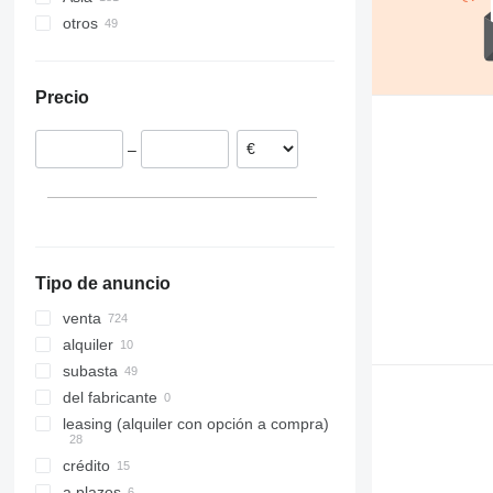
otros
Polonia
China
Alemania
Emiratos Árabes Unidos
Ucrania
Italia
Turquía
México
Precio
Rumanía
Malasia
Camerún
Lituania
India
Sudáfrica
–
Reino Unido
Israel
Sierra Leona
Francia
Vietnam
Moldavia
mostrar todos
Tipo de anuncio
venta
alquiler
subasta
del fabricante
leasing (alquiler con opción a compra)
crédito
a plazos