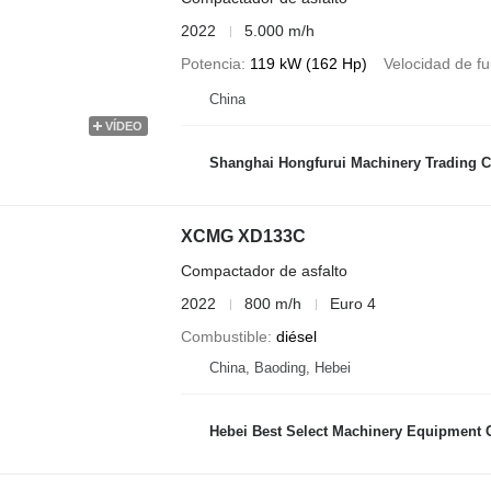
2022
5.000 m/h
Potencia
119 kW (162 Hp)
Velocidad de f
China
VÍDEO
Shanghai Hongfurui Machinery Trading C
XCMG XD133C
Compactador de asfalto
2022
800 m/h
Euro 4
Combustible
diésel
China, Baoding, Hebei
Hebei Best Select Machinery Equipment C