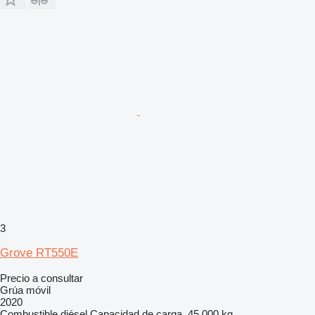
3
Grove RT550E
Precio a consultar
Grúa móvil
2020
Combustible
diésel
Capacidad de carga
45.000 kg