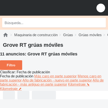
Maquinaria de construcción
Grúas
Grúas móviles
Grove RT grúas móviles
11 anuncios:
Grove RT grúas móviles
Filtro
Clasificar
:
Fecha de publicación
Fecha de publicación
Más caro en parte superior
Menos caro en
parte superior
Año de fabricación - nuevo en parte superior
Año de
fabricación - más antiguo en parte superior
Kilometraje ⬊
Kilometraje ⬈