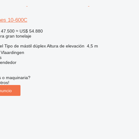
es 10-600C
 47.500
≈ US$ 54.880
ora gran tonelaje
el
Tipo de mástil
dúplex
Altura de elevación
4,5 m
 Vlaardingen
s
vendedor
s o maquinaria?
tros!
nuncio