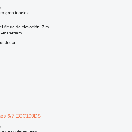
r
ora gran tonelaje
el
Altura de elevación
7 m
, Amsterdam
vendedor
nes 6/7 ECC100DS
r
dora de contenedores