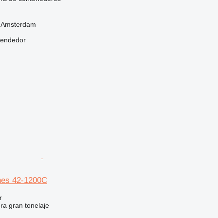
, Amsterdam
vendedor
es 42-1200C
r
ora gran tonelaje