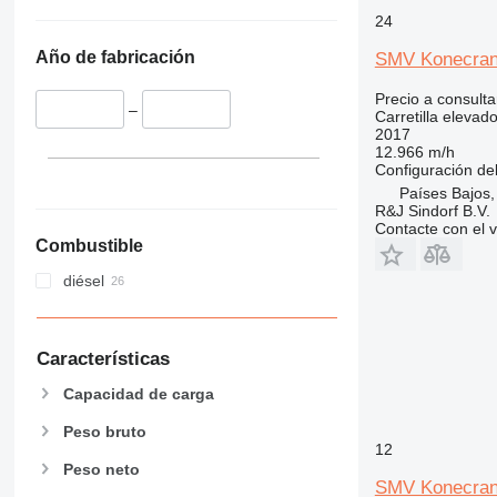
24
Año de fabricación
SMV Konecran
Precio a consulta
–
Carretilla elevad
2017
12.966 m/h
Configuración del
Países Bajos,
R&J Sindorf B.V.
Contacte con el 
Combustible
diésel
Características
Capacidad de carga
Peso bruto
12
Peso neto
SMV Konecran