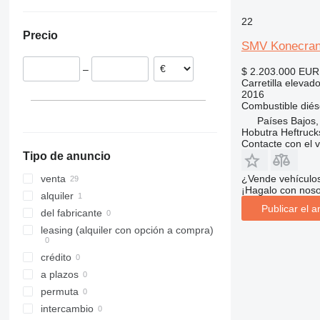
Países Bajos
550
ERV
W-series
VJR
FM
42120
8FD
Alemania
22
555-210R
ESC
FV-X
45120
8FG
Precio
Italia
555-260R
ESD
FXH
52120
LWE
SMV Konecran
Dinamarca
560
ESE
FXV
RRE
–
$ 2.203.000
EUR
926
ETM
Kanvan
SPE
Carretilla elevad
930
ETV
LTX
SWE
2016
Combustible
diés
940
EZS
MX
TSE
Países Bajos,
TLT
TFG
OPX
Hobutra Heftruck
TM
OXV
Contacte con el 
Tipo de anuncio
R-series
RC
¿Vende vehículo
venta
¡Hagalo con noso
RX
alquiler
Publicar el a
SXD
del fabricante
SXH
leasing (alquiler con opción a compra)
crédito
a plazos
permuta
intercambio