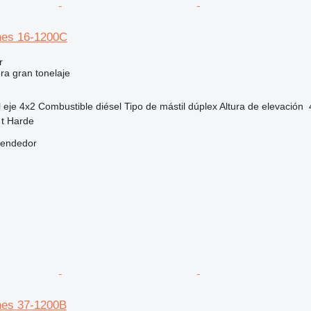
es 16-1200C
r
ora gran tonelaje
 eje
4x2
Combustible
diésel
Tipo de mástil
dúplex
Altura de elevación
 t Harde
vendedor
es 37-1200B