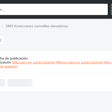
SMV Konecranes carretillas elevadoras
ha de publicación
s:
SMV Konecranes carretillas elevadoras
icación
Más caro en parte superior
Menos caro en parte superior
Año d
te superior