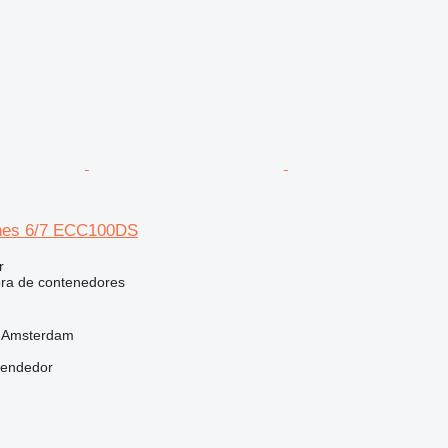
nes 6/7 ECC100DS
r
dora de contenedores
, Amsterdam
vendedor