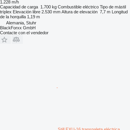
1.228 m/h
Capacidad de carga
1.700 kg
Combustible
eléctrico
Tipo de mástil
tríplex
Elevación libre
2.530 mm
Altura de elevación
7,7 m
Longitud
de la horquilla
1,19 m
Alemania, Stuhr
BlackForxx GmbH
Contacte con el vendedor
Still EXU-16 transpaleta eléctrica