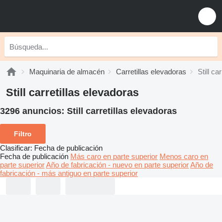
Maquinaria de almacén
Carretillas elevadoras
Still ca
Still carretillas elevadoras
3296 anuncios:
Still carretillas elevadoras
Filtro
Clasificar
:
Fecha de publicación
Fecha de publicación
Más caro en parte superior
Menos caro en
parte superior
Año de fabricación - nuevo en parte superior
Año de
fabricación - más antiguo en parte superior