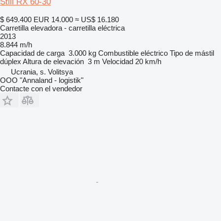
Still RX 60-30
$ 649.400
EUR 14.000
≈ US$ 16.180
Carretilla elevadora - carretilla eléctrica
2013
8.844 m/h
Capacidad de carga
3.000 kg
Combustible
eléctrico
Tipo de mástil
dúplex
Altura de elevación
3 m
Velocidad
20 km/h
Ucrania, s. Volitsya
OOO "Annaland - logistik"
Contacte con el vendedor