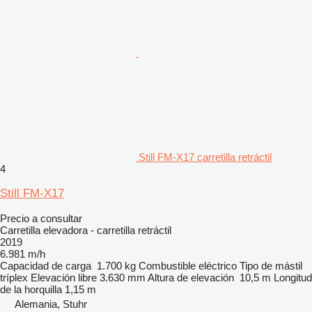
Still FM-X17 carretilla retráctil
4
Still FM-X17
Precio a consultar
Carretilla elevadora - carretilla retráctil
2019
6.981 m/h
Capacidad de carga
1.700 kg
Combustible
eléctrico
Tipo de mástil
tríplex
Elevación libre
3.630 mm
Altura de elevación
10,5 m
Longitud
de la horquilla
1,15 m
Alemania, Stuhr