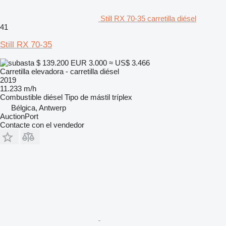
Still RX 70-35 carretilla diésel
41
Still RX 70-35
$ 139.200
EUR 3.000
≈ US$ 3.466
Carretilla elevadora - carretilla diésel
2019
11.233 m/h
Combustible
diésel
Tipo de mástil
tríplex
Bélgica, Antwerp
AuctionPort
Contacte con el vendedor