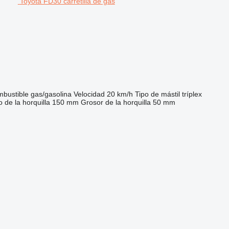
Toyota FD30 carretilla de gas
bustible
gas/gasolina
Velocidad
20 km/h
Tipo de mástil
tríplex
 de la horquilla
150 mm
Grosor de la horquilla
50 mm