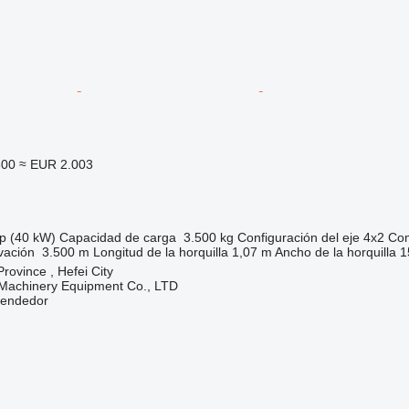
300
≈ EUR 2.003
p (40 kW)
Capacidad de carga
3.500 kg
Configuración del eje
4x2
Com
vación
3.500 m
Longitud de la horquilla
1,07 m
Ancho de la horquilla
1
rovince , Hefei City
 Machinery Equipment Co., LTD
vendedor