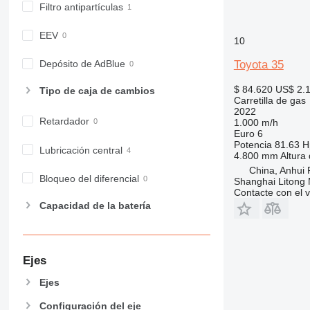
Filtro antipartículas
EEV
10
Toyota 35
Depósito de AdBlue
$ 84.620
US$ 2.
Tipo de caja de cambios
Carretilla de gas
2022
Retardador
1.000 m/h
Euro 6
Potencia
81.63 H
Lubricación central
4.800 mm
Altura
China, Anhui P
Bloqueo del diferencial
Shanghai Litong
Contacte con el 
Capacidad de la batería
Ejes
Ejes
Configuración del eje