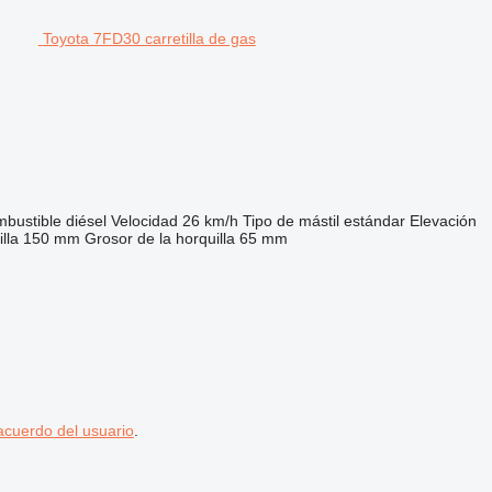
Toyota 7FD30 carretilla de gas
bustible
diésel
Velocidad
26 km/h
Tipo de mástil
estándar
Elevación
lla
150 mm
Grosor de la horquilla
65 mm
acuerdo del usuario
.