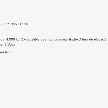
.600
≈ US$ 11.090
rga
4.990 kg
Combustible
gas
Tipo de mástil
tríplex
Altura de elevació
vená Voda
vendedor