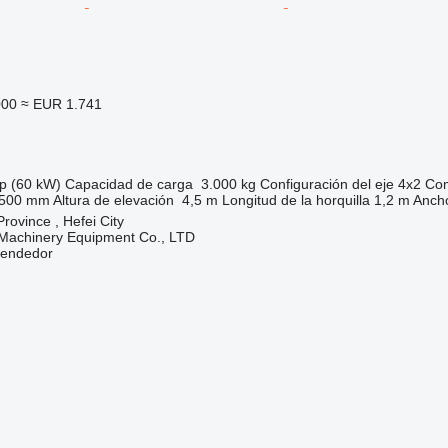
000
≈ EUR 1.741
p (60 kW)
Capacidad de carga
3.000 kg
Configuración del eje
4x2
Com
.500 mm
Altura de elevación
4,5 m
Longitud de la horquilla
1,2 m
Ancho
rovince , Hefei City
 Machinery Equipment Co., LTD
vendedor