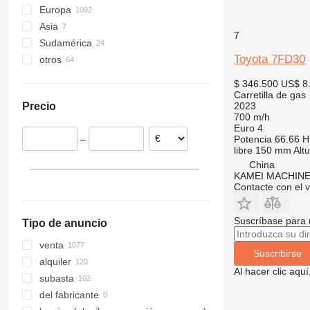
Europa
Asia
Alemania
7
Sudamérica
Países Bajos
China
Toyota 7FD30
otros
Polonia
Emiratos Árabes Unidos
Chile
Bélgica
Colombia
Ucrania
$ 346.500
US$ 8
Chequia
México
Carretilla de gas
2023
Precio
Reino Unido
Moldavia
700 m/h
España
Euro 4
Potencia
66.66 H
–
Lituania
libre
150 mm
Alt
mostrar todos
China
KAMEI MACHINE
Contacte con el 
Suscríbase para 
Tipo de anuncio
venta
Suscribirse
alquiler
Al hacer clic aq
subasta
del fabricante