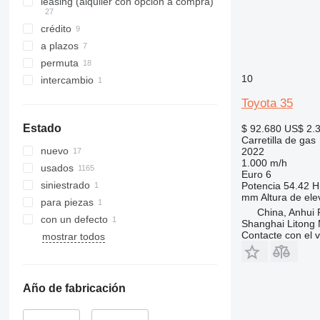
leasing (alquiler con opción a compra)
crédito
a plazos
permuta
10
intercambio
Toyota 35
Estado
$ 92.680
US$ 2.
Carretilla de gas
nuevo
2022
1.000 m/h
usados
Euro 6
siniestrado
Potencia
54.42 H
mm
Altura de ele
para piezas
China, Anhui P
con un defecto
Shanghai Litong
Contacte con el 
mostrar todos
Año de fabricación