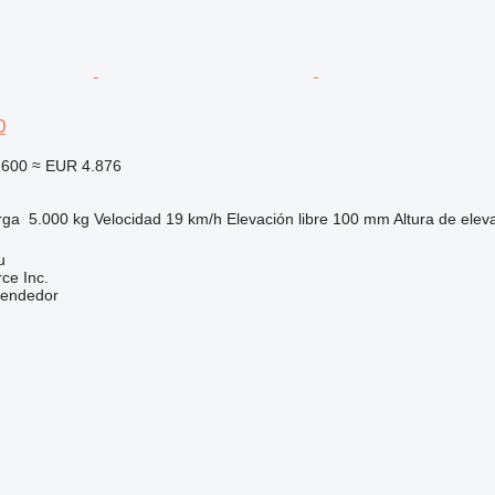
0
.600
≈ EUR 4.876
rga
5.000 kg
Velocidad
19 km/h
Elevación libre
100 mm
Altura de elev
u
e Inc.
vendedor