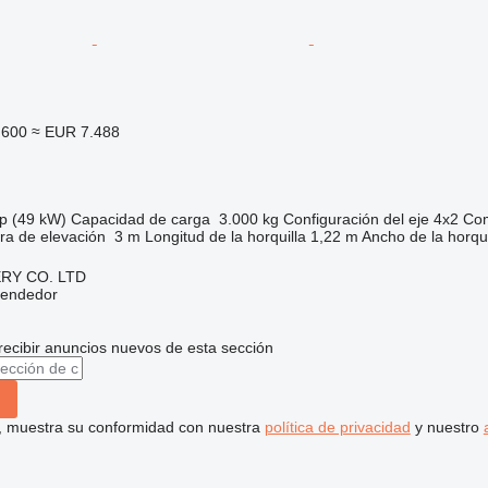
.600
≈ EUR 7.488
p (49 kW)
Capacidad de carga
3.000 kg
Configuración del eje
4x2
Com
ura de elevación
3 m
Longitud de la horquilla
1,22 m
Ancho de la horqui
RY CO. LTD
vendedor
recibir anuncios nuevos de esta sección
uí, muestra su conformidad con nuestra
política de privacidad
y nuestro