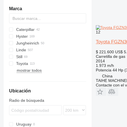
Marca
Caterpillar
GT
12
Hyster
GP
DRAGO
45
G-series
G-series
H-series
CPQD
CPQD
Toyota FGZN3
Jungheinrich
M-series
C-series
L-series
CPYD
H-series
Linde
GPM
S-series
TFG
FG
$ 221.600
US$ 5
Carretilla de gas
Still
E-series
MC
FG
FG
KSB
CL
2014
Toyota
H-series
MI
NT
PD
KSL
R-series
FG
FG
1.973 m/h
Potencia
44 Hp (
mostrar todos
T-series
MSI
PJ
RC
FHG
2FG
DX
GDP
China
W-series
RX
4FG
GLP
TAIHE MACHINE
5FG
Contacte con el 
Ubicación
7FD
7FG
Radio de búsqueda
8FG
Uruguay