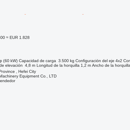
100
≈ EUR 1.828
p (60 kW)
Capacidad de carga
3.500 kg
Configuración del eje
4x2
Com
 de elevación
4,8 m
Longitud de la horquilla
1,2 m
Ancho de la horquill
rovince , Hefei City
 Machinery Equipment Co., LTD
vendedor