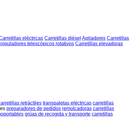
Carretillas eléctricas
Carretillas diésel
Apiladores
Carretillas
nipuladores telescópicos rotativos
Carretillas elevadoras
carretillas retráctiles
transpaletas eléctricas
carretillas
les
preparadores de pedidos
remolcadoras
carretillas
ansportables
grúas de recogida y transporte
carretillas