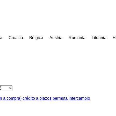
ia
Croacia
Bélgica
Austria
Rumanía
Lituania
H
ón a compra)
crédito
a plazos
permuta
intercambio