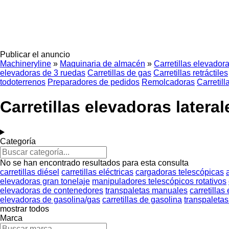
Publicar el anuncio
Machineryline
»
Maquinaria de almacén
»
Carretillas elevador
elevadoras de 3 ruedas
Carretillas de gas
Carretillas retráctiles
todoterrenos
Preparadores de pedidos
Remolcadoras
Carretil
Carretillas elevadoras lateral
Categoría
No se han encontrado resultados para esta consulta
carretillas diésel
carretillas eléctricas
cargadoras telescópicas
elevadoras gran tonelaje
manipuladores telescópicos rotativos
elevadoras de contenedores
transpaletas manuales
carretillas
elevadoras de gasolina/gas
carretillas de gasolina
transpaleta
mostrar todos
Marca