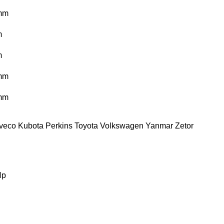
mm
m
m
mm
mm
Iveco
Kubota
Perkins
Toyota
Volkswagen
Yanmar
Zetor
Hp