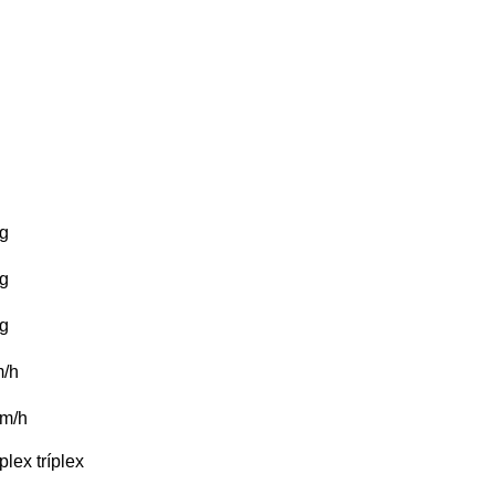
g
g
g
/h
m/h
plex
tríplex