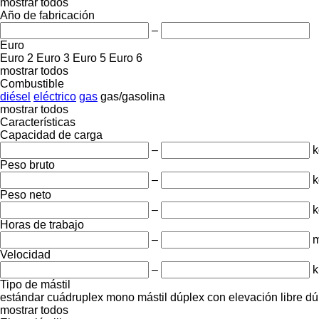
mostrar todos
Año de fabricación
–
Euro
Euro 2
Euro 3
Euro 5
Euro 6
mostrar todos
Combustible
diésel
eléctrico
gas
gas/gasolina
mostrar todos
Características
Capacidad de carga
–
k
Peso bruto
–
k
Peso neto
–
k
Horas de trabajo
–
m
Velocidad
–
k
Tipo de mástil
estándar
cuádruplex
mono mástil
dúplex con elevación libre
dú
mostrar todos