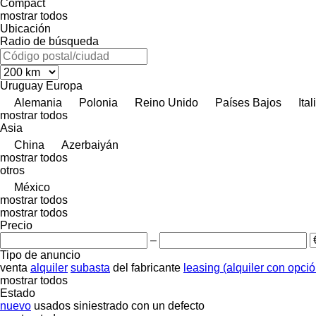
Compact
mostrar todos
Ubicación
Radio de búsqueda
Uruguay
Europa
Alemania
Polonia
Reino Unido
Países Bajos
Ital
mostrar todos
Asia
China
Azerbaiyán
mostrar todos
otros
México
mostrar todos
mostrar todos
Precio
–
Tipo de anuncio
venta
alquiler
subasta
del fabricante
leasing (alquiler con opci
mostrar todos
Estado
nuevo
usados
siniestrado
con un defecto