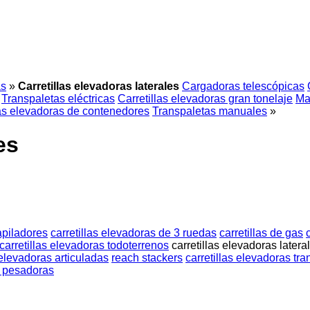
as
»
Carretillas elevadoras laterales
Cargadoras telescópicas
Transpaletas eléctricas
Carretillas elevadoras gran tonelaje
Ma
las elevadoras de contenedores
Transpaletas manuales
»
es
apiladores
carretillas elevadoras de 3 ruedas
carretillas de gas
carretillas elevadoras todoterrenos
carretillas elevadoras latera
 elevadoras articuladas
reach stackers
carretillas elevadoras tr
s pesadoras