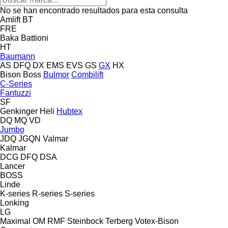
No se han encontrado resultados para esta consulta
Amlift
BT
FRE
Baka
Battioni
HT
Baumann
AS
DFQ
DX
EMS
EVS
GS
GX
HX
Bison
Boss
Bulmor
Combilift
C-Series
Fantuzzi
SF
Genkinger
Heli
Hubtex
DQ
MQ
VD
Jumbo
JDQ
JGQN
Valmar
Kalmar
DCG
DFQ
DSA
Lancer
BOSS
Linde
K-series
R-series
S-series
Lonking
LG
Maximal
OM
RMF
Steinbock
Terberg
Votex-Bison