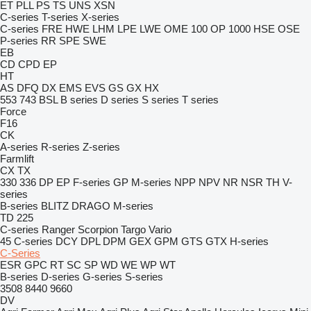
ET
PLL
PS
TS
UNS
XSN
C-series
T-series
X-series
C-series
FRE
HWE
LHM
LPE
LWE
OME 100
OP 1000 HSE
OSE
P-series
RR
SPE
SWE
EB
CD
CPD
EP
HT
AS
DFQ
DX
EMS
EVS
GS
GX
HX
553
743
BSL
B series
D series
S series
T series
Force
F16
CK
A-series
R-series
Z-series
Farmlift
CX
TX
330
336
DP
EP
F-series
GP
M-series
NPP
NPV
NR
NSR
TH
V-
series
B-series
BLITZ
DRAGO
M-series
TD 225
C-series
Ranger
Scorpion
Targo
Vario
45
C-series
DCY
DPL
DPM
GEX
GPM
GTS
GTX
H-series
C-Series
ESR
GPC
RT
SC
SP
WD
WE
WP
WT
B-series
D-series
G-series
S-series
3508
8440
9660
DV