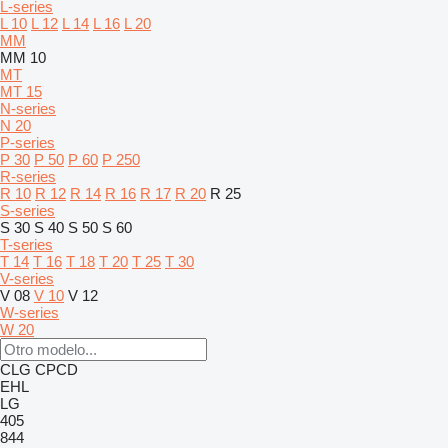
L-series
L 10
L 12
L 14
L 16
L 20
MM
MM 10
MT
MT 15
N-series
N 20
P-series
P 30
P 50
P 60
P 250
R-series
R 10
R 12
R 14
R 16
R 17
R 20
R 25
S-series
S 30
S 40
S 50
S 60
T-series
T 14
T 16
T 18
T 20
T 25
T 30
V-series
V 08
V 10
V 12
W-series
W 20
CLG
CPCD
EHL
LG
405
844