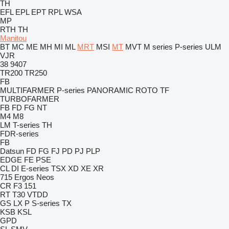
TH
EFL
EPL
EPT
RPL
WSA
MP
RTH
TH
Manitou
BT
MC
ME
MH
MI
ML
MRT
MSI
MT
MVT
M series
P-series
ULM
VJR
38
9407
TR200
TR250
FB
MULTIFARMER
P-series
PANORAMIC
ROTO
TF
TURBOFARMER
FB
FD
FG
NT
M4
M8
LM
T-series
TH
FDR-series
FB
Datsun
FD
FG
FJ
PD
PJ
PLP
EDGE
FE
PSE
CL
DI
E-series
TSX
XD
XE
XR
715
Ergos
Neos
CR
F3 151
RT
T30
VTDD
GS
LX
P
S-series
TX
KSB
KSL
GPD