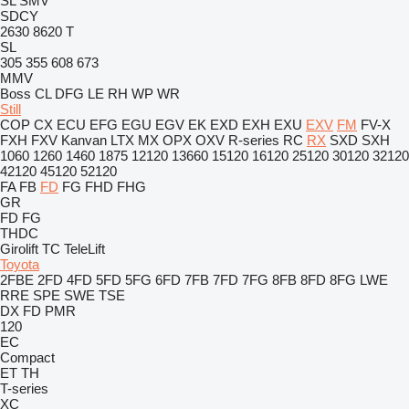
SL
SMV
SDCY
2630
8620 T
SL
305
355
608
673
MMV
Boss
CL
DFG
LE
RH
WP
WR
Still
COP
CX
ECU
EFG
EGU
EGV
EK
EXD
EXH
EXU
EXV
FM
FV-X
FXH
FXV
Kanvan
LTX
MX
OPX
OXV
R-series
RC
RX
SXD
SXH
1060
1260
1460
1875
12120
13660
15120
16120
25120
30120
32120
42120
45120
52120
FA
FB
FD
FG
FHD
FHG
GR
FD
FG
THDC
Girolift
TC
TeleLift
Toyota
2FBE
2FD
4FD
5FD
5FG
6FD
7FB
7FD
7FG
8FB
8FD
8FG
LWE
RRE
SPE
SWE
TSE
DX
FD
PMR
120
EC
Compact
ET
TH
T-series
XC