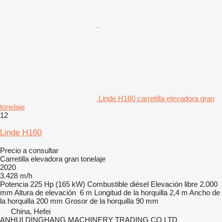
Linde H160 carretilla elevadora gran
tonelaje
12
Linde H160
Precio a consultar
Carretilla elevadora gran tonelaje
2020
3.428 m/h
Potencia
225 Hp (165 kW)
Combustible
diésel
Elevación libre
2.000
mm
Altura de elevación
6 m
Longitud de la horquilla
2,4 m
Ancho de
la horquilla
200 mm
Grosor de la horquilla
90 mm
China, Hefei
ANHUI DINGHANG MACHINERY TRADING CO LTD