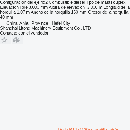
Configuración del eje
4x2
Combustible
diésel
Tipo de mástil
dúplex
Elevación libre
3.000 mm
Altura de elevación
3.000 m
Longitud de la
horquilla
1,07 m
Ancho de la horquilla
150 mm
Grosor de la horquilla
40 mm
China, Anhui Province , Hefei City
Shanghai Litong Machinery Equipment Co., LTD
Contacte con el vendedor
Linde R14 (1120) carretilla retráctil