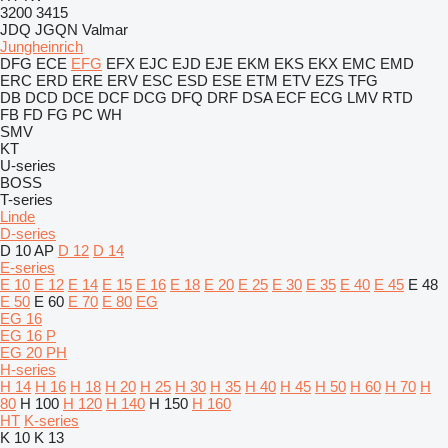
3200
3415
JDQ
JGQN
Valmar
Jungheinrich
DFG
ECE
EFG
EFX
EJC
EJD
EJE
EKM
EKS
EKX
EMC
EMD
ERC
ERD
ERE
ERV
ESC
ESD
ESE
ETM
ETV
EZS
TFG
DB
DCD
DCE
DCF
DCG
DFQ
DRF
DSA
ECF
ECG
LMV
RTD
FB
FD
FG
PC
WH
SMV
KT
U-series
BOSS
T-series
Linde
D-series
D 10 AP
D 12
D 14
E-series
E 10
E 12
E 14
E 15
E 16
E 18
E 20
E 25
E 30
E 35
E 40
E 45
E 48
E 50
E 60
E 70
E 80
EG
EG 16
EG 16 P
EG 20 PH
H-series
H 14
H 16
H 18
H 20
H 25
H 30
H 35
H 40
H 45
H 50
H 60
H 70
H
80
H 100
H 120
H 140
H 150
H 160
HT
K-series
K 10
K 13