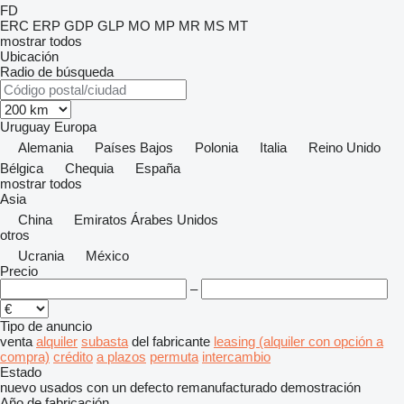
FD
ERC
ERP
GDP
GLP
MO
MP
MR
MS
MT
mostrar todos
Ubicación
Radio de búsqueda
Uruguay
Europa
Alemania
Países Bajos
Polonia
Italia
Reino Unido
Bélgica
Chequia
España
mostrar todos
Asia
China
Emiratos Árabes Unidos
otros
Ucrania
México
Precio
–
Tipo de anuncio
venta
alquiler
subasta
del fabricante
leasing (alquiler con opción a
compra)
crédito
a plazos
permuta
intercambio
Estado
nuevo
usados
con un defecto
remanufacturado
demostración
Año de fabricación