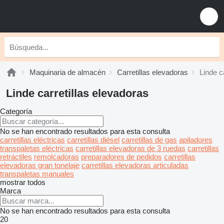
Maquinaria de almacén
Carretillas elevadoras
Linde c
Linde carretillas elevadoras
Categoría
No se han encontrado resultados para esta consulta
carretillas eléctricas
carretillas diésel
carretillas de gas
apiladores
transpaletas eléctricas
carretillas elevadoras de 3 ruedas
carretillas
retráctiles
remolcadoras
preparadores de pedidos
carretillas
elevadoras gran tonelaje
carretillas elevadoras articuladas
transpaletas manuales
mostrar todos
Marca
No se han encontrado resultados para esta consulta
20