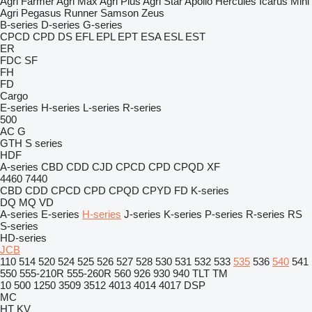
Agri Farmer
Agri Max
Agri Plus
Agri Star
Apollo
Hercules
Icarus
Mini
Agri
Pegasus
Runner
Samson
Zeus
B-series
D-series
G-series
CPCD
CPD
DS
EFL
EPL
EPT
ESA
ESL
EST
ER
FDC
SF
FH
FD
Cargo
E-series
H-series
L-series
R-series
500
AC
G
GTH
S series
HDF
A-series
CBD
CDD
CJD
CPCD
CPD
CPQD
XF
4460
7440
CBD
CDD
CPCD
CPD
CPQD
CPYD
FD
K-series
DQ
MQ
VD
A-series
E-series
H-series
J-series
K-series
P-series
R-series
RS
S-series
HD-series
JCB
110
514
520
524
525
526
527
528
530
531
532
533
535
536
540
541
550
555-210R
555-260R
560
926
930
940
TLT
TM
10
500
1250
3509
3512
4013
4014
4017
DSP
MC
HT
KV