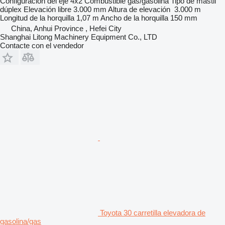
Configuración del eje
4x2
Combustible
gas/gasolina
Tipo de mástil
dúplex
Elevación libre
3.000 mm
Altura de elevación
3.000 m
Longitud de la horquilla
1,07 m
Ancho de la horquilla
150 mm
China, Anhui Province , Hefei City
Shanghai Litong Machinery Equipment Co., LTD
Contacte con el vendedor
Toyota 30 carretilla elevadora de
gasolina/gas