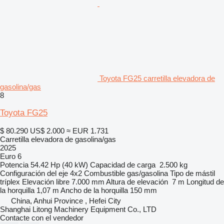
Toyota FG25 carretilla elevadora de
gasolina/gas
8
Toyota FG25
$ 80.290
US$ 2.000
≈ EUR 1.731
Carretilla elevadora de gasolina/gas
2025
Euro 6
Potencia
54.42 Hp (40 kW)
Capacidad de carga
2.500 kg
Configuración del eje
4x2
Combustible
gas/gasolina
Tipo de mástil
tríplex
Elevación libre
7.000 mm
Altura de elevación
7 m
Longitud de
la horquilla
1,07 m
Ancho de la horquilla
150 mm
China, Anhui Province , Hefei City
Shanghai Litong Machinery Equipment Co., LTD
Contacte con el vendedor