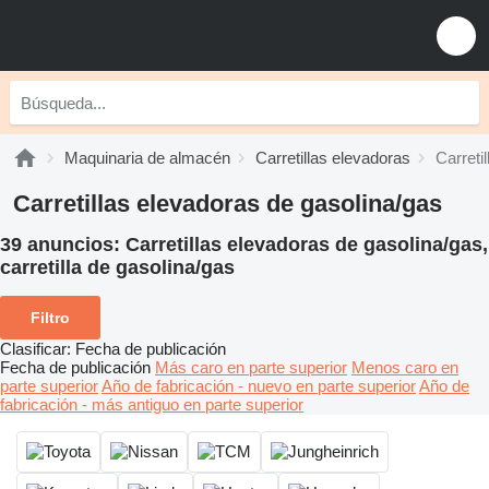
Maquinaria de almacén
Carretillas elevadoras
Carreti
Carretillas elevadoras de gasolina/gas
39 anuncios:
Carretillas elevadoras de gasolina/gas,
carretilla de gasolina/gas
Filtro
Clasificar
:
Fecha de publicación
Fecha de publicación
Más caro en parte superior
Menos caro en
parte superior
Año de fabricación - nuevo en parte superior
Año de
fabricación - más antiguo en parte superior