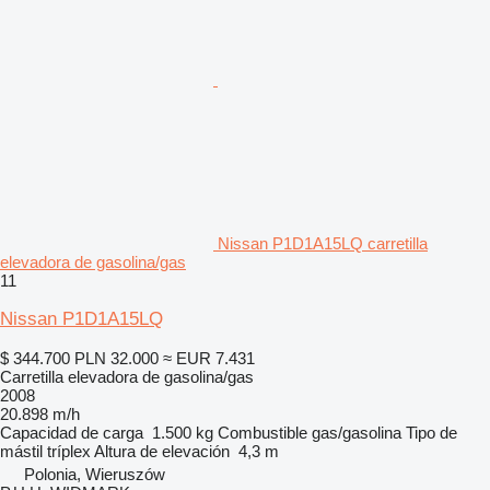
Nissan P1D1A15LQ carretilla
elevadora de gasolina/gas
11
Nissan P1D1A15LQ
$ 344.700
PLN 32.000
≈ EUR 7.431
Carretilla elevadora de gasolina/gas
2008
20.898 m/h
Capacidad de carga
1.500 kg
Combustible
gas/gasolina
Tipo de
mástil
tríplex
Altura de elevación
4,3 m
Polonia, Wieruszów