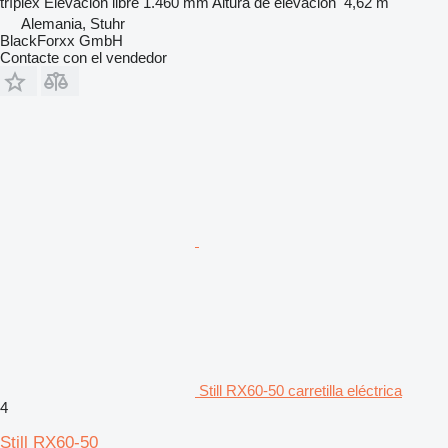
tríplex
Elevación libre
1.460 mm
Altura de elevación
4,62 m
Alemania, Stuhr
BlackForxx GmbH
Contacte con el vendedor
Still RX60-50 carretilla eléctrica
4
Still RX60-50