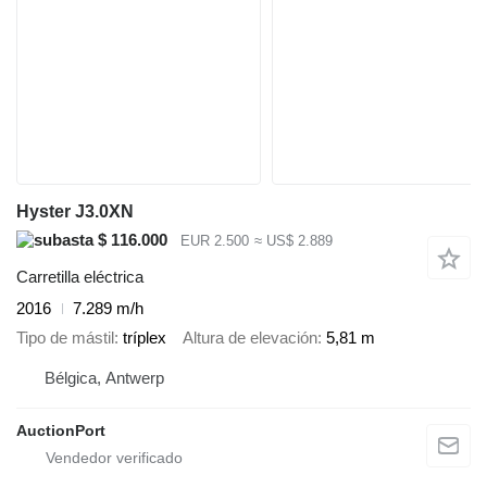
Hyster J3.0XN
$ 116.000
EUR 2.500
≈ US$ 2.889
Carretilla eléctrica
2016
7.289 m/h
Tipo de mástil
tríplex
Altura de elevación
5,81 m
Bélgica, Antwerp
AuctionPort