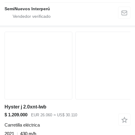
SemiNuevos Interperú
Hyster j 2.0xnt-lwb
$ 1.209.000
EUR 26.060
≈ US$ 30.110
Carretilla eléctrica
2021
430 m/h