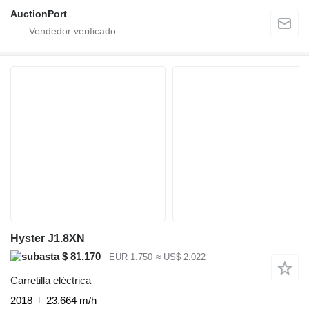
AuctionPort
Hyster J1.8XN
$ 81.170
EUR 1.750
≈ US$ 2.022
Carretilla eléctrica
2018
23.664 m/h