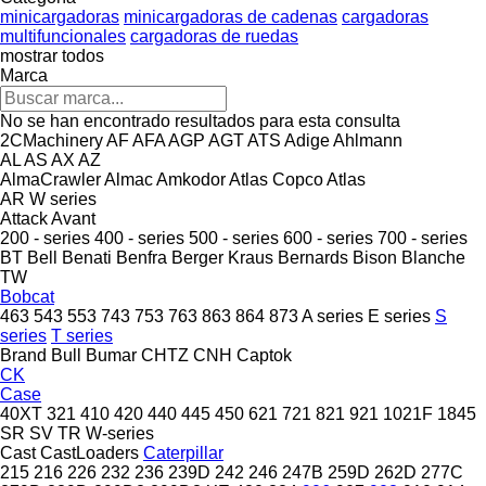
minicargadoras
minicargadoras de cadenas
cargadoras
multifuncionales
cargadoras de ruedas
mostrar todos
Marca
No se han encontrado resultados para esta consulta
2CMachinery
AF
AFA
AGP
AGT
ATS
Adige
Ahlmann
AL
AS
AX
AZ
AlmaCrawler
Almac
Amkodor
Atlas Copco
Atlas
AR
W series
Attack
Avant
200 - series
400 - series
500 - series
600 - series
700 - series
BT
Bell
Benati
Benfra
Berger Kraus
Bernards
Bison
Blanche
TW
Bobcat
463
543
553
743
753
763
863
864
873
A series
E series
S
series
T series
Brand
Bull
Bumar
CHTZ
CNH
Captok
CK
Case
40XT
321
410
420
440
445
450
621
721
821
921
1021F
1845
SR
SV
TR
W-series
Cast
CastLoaders
Caterpillar
215
216
226
232
236
239D
242
246
247B
259D
262D
277C