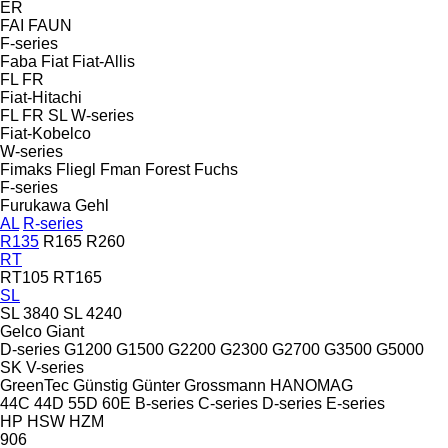
ER
FAI
FAUN
F-series
Faba
Fiat
Fiat-Allis
FL
FR
Fiat-Hitachi
FL
FR
SL
W-series
Fiat-Kobelco
W-series
Fimaks
Fliegl
Fman
Forest
Fuchs
F-series
Furukawa
Gehl
AL
R-series
R135
R165
R260
RT
RT105
RT165
SL
SL 3840
SL 4240
Gelco
Giant
D-series
G1200
G1500
G2200
G2300
G2700
G3500
G5000
SK
V-series
GreenTec
Günstig
Günter Grossmann
HANOMAG
44C
44D
55D
60E
B-series
C-series
D-series
E-series
HP
HSW
HZM
906