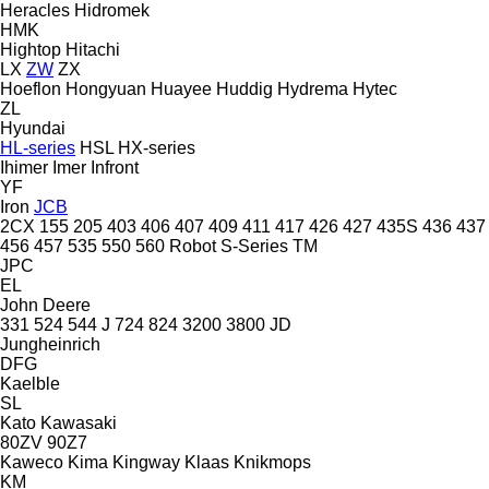
Heracles
Hidromek
HMK
Hightop
Hitachi
LX
ZW
ZX
Hoeflon
Hongyuan
Huayee
Huddig
Hydrema
Hytec
ZL
Hyundai
HL-series
HSL
HX-series
Ihimer
Imer
Infront
YF
Iron
JCB
2CX
155
205
403
406
407
409
411
417
426
427
435S
436
437
456
457
535
550
560
Robot
S-Series
TM
JPC
EL
John Deere
331
524
544 J
724
824
3200
3800
JD
Jungheinrich
DFG
Kaelble
SL
Kato
Kawasaki
80ZV
90Z7
Kaweco
Kima
Kingway
Klaas
Knikmops
KM