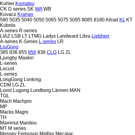
Kohler
Komatsu
CK
D series
SK
WA
WB
Kovaco
Kramer
580
5035
5040
5050
5065
5075
5095
8085
8180
Allrad
KL
KT
Kubota
A-series
R-series
LIAZ
LSB
LT
LTMG
Ladys
Landward
Libra
Liebherr
A-series
K-Series
L-series
LR
LiuGong
385
836
855
856
936
CLG
LG
ZL
Ljungby Maskin
L-series
Locust
L-series
LongGong
Lonking
CDM
LG
ZL
Lovol
Lugong
Lundberg
Lännen
MAN
TGL
Mach
Machpro
MP
Macks
Magni
TH
Mammut
Manitou
MT
M series
Massey Ferguson
Matbro
Mecalac