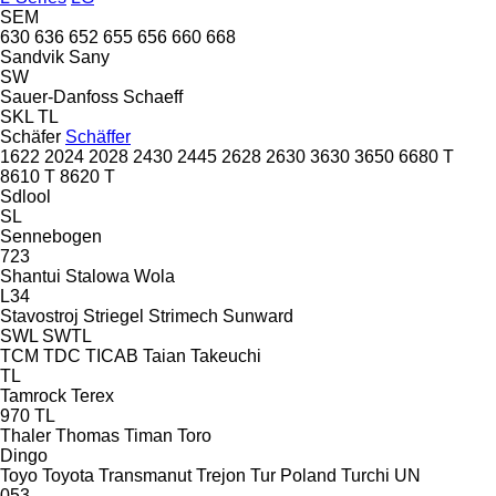
SEM
630
636
652
655
656
660
668
Sandvik
Sany
SW
Sauer-Danfoss
Schaeff
SKL
TL
Schäfer
Schäffer
1622
2024
2028
2430
2445
2628
2630
3630
3650
6680 T
8610 T
8620 T
Sdlool
SL
Sennebogen
723
Shantui
Stalowa Wola
L34
Stavostroj
Striegel
Strimech
Sunward
SWL
SWTL
TCM
TDC
TICAB
Taian
Takeuchi
TL
Tamrock
Terex
970
TL
Thaler
Thomas
Timan
Toro
Dingo
Toyo
Toyota
Transmanut
Trejon
Tur Poland
Turchi
UN
053