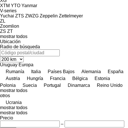
XG
XTM
YTO
Yanmar
V-series
Yuchai
ZTS
ZWZG
Zeppelin
Zettelmeyer
ZL
Zoomlion
ZS
ZT
mostrar todos
Ubicación
Radio de búsqueda
Uruguay
Europa
Rumanía
Italia
Países Bajos
Alemania
España
Austria
Hungría
Francia
Bélgica
Estonia
Polonia
Suecia
Portugal
Dinamarca
Reino Unido
mostrar todos
otros
Ucrania
mostrar todos
mostrar todos
Precio
–