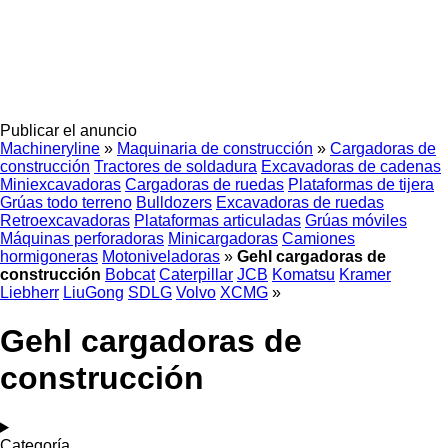
Publicar el anuncio
Machineryline
»
Maquinaria de construcción
»
Cargadoras de
construcción
Tractores de soldadura
Excavadoras de cadenas
Miniexcavadoras
Cargadoras de ruedas
Plataformas de tijera
Grúas todo terreno
Bulldozers
Excavadoras de ruedas
Retroexcavadoras
Plataformas articuladas
Grúas móviles
Máquinas perforadoras
Minicargadoras
Camiones
hormigoneras
Motoniveladoras
»
Gehl cargadoras de
construcción
Bobcat
Caterpillar
JCB
Komatsu
Kramer
Liebherr
LiuGong
SDLG
Volvo
XCMG
»
Gehl cargadoras de
construcción
Categoría