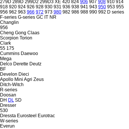
279D
289D
299D2
299D3 XE
420
824
906
907
908
910
914
918
920
924
926
928
930
931
936
938
941
943
950
953
955
956
962
963
966
972
973
980
982
986
988
990
992
D series
F-series
G-series
GC
IT
NR
Changlin
956
Cheng Gong
Claas
Scorpion
Torion
Clark
55
175
Cummins
Daewoo
Mega
Delco
Derette
Deutz
BF
Develon
Dieci
Apollo
Mini Agri
Zeus
Ditch-Witch
R-series
Doosan
DH
DL
SD
Dresser
530
Dressta
Eurosteel
Eurotrac
W-series
Everun