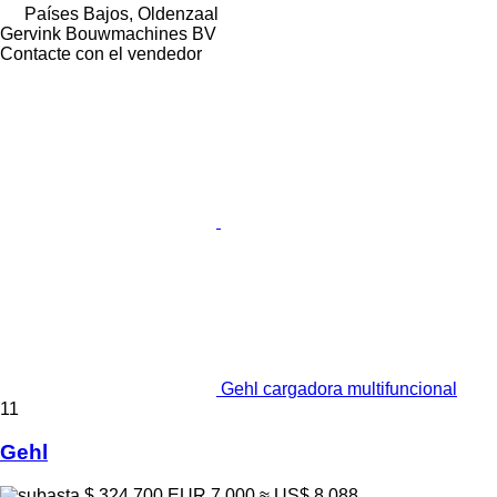
Países Bajos, Oldenzaal
Gervink Bouwmachines BV
Contacte con el vendedor
Gehl cargadora multifuncional
11
Gehl
$ 324.700
EUR 7.000
≈ US$ 8.088