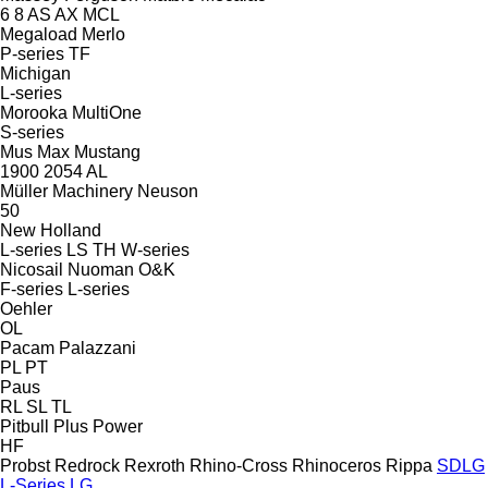
6
8
AS
AX
MCL
Megaload
Merlo
P-series
TF
Michigan
L-series
Morooka
MultiOne
S-series
Mus Max
Mustang
1900
2054
AL
Müller Machinery
Neuson
50
New Holland
L-series
LS
TH
W-series
Nicosail
Nuoman
O&K
F-series
L-series
Oehler
OL
Pacam
Palazzani
PL
PT
Paus
RL
SL
TL
Pitbull
Plus Power
HF
Probst
Redrock
Rexroth
Rhino-Cross
Rhinoceros
Rippa
SDLG
L-Series
LG