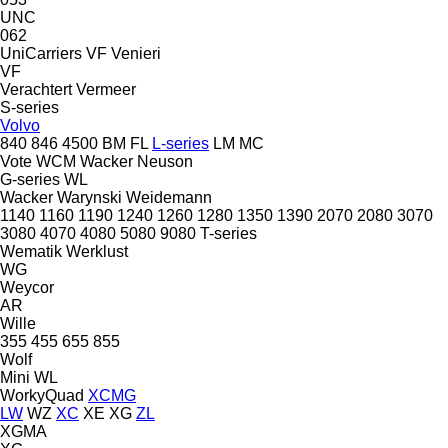
UNC
062
UniCarriers
VF Venieri
VF
Verachtert
Vermeer
S-series
Volvo
840
846
4500
BM
FL
L-series
LM
MC
Vote
WCM
Wacker Neuson
G-series
WL
Wacker
Warynski
Weidemann
1140
1160
1190
1240
1260
1280
1350
1390
2070
2080
3070
3080
4070
4080
5080
9080
T-series
Wematik
Werklust
WG
Weycor
AR
Wille
355
455
655
855
Wolf
Mini
WL
WorkyQuad
XCMG
LW
WZ
XC
XE
XG
ZL
XGMA