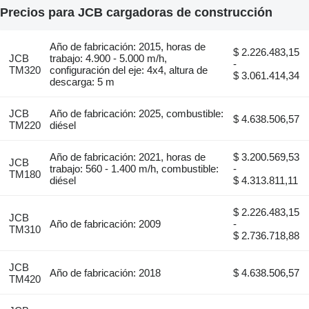
Precios para JCB cargadoras de construcción
Año de fabricación: 2015, horas de
$ 2.226.483,15
JCB
trabajo: 4.900 - 5.000 m/h,
-
TM320
configuración del eje: 4x4, altura de
$ 3.061.414,34
descarga: 5 m
JCB
Año de fabricación: 2025, combustible:
$ 4.638.506,57
TM220
diésel
Año de fabricación: 2021, horas de
$ 3.200.569,53
JCB
trabajo: 560 - 1.400 m/h, combustible:
-
TM180
diésel
$ 4.313.811,11
$ 2.226.483,15
JCB
Año de fabricación: 2009
-
TM310
$ 2.736.718,88
JCB
Año de fabricación: 2018
$ 4.638.506,57
TM420