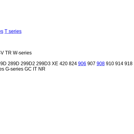
es
T series
SV
TR
W-series
79D
289D
299D2
299D3 XE
420
824
906
907
908
910
914
918
es
G-series
GC
IT
NR