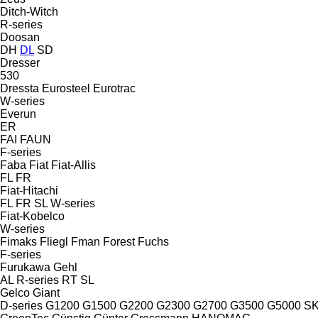
Ditch-Witch
R-series
Doosan
DH
DL
SD
Dresser
530
Dressta
Eurosteel
Eurotrac
W-series
Everun
ER
FAI
FAUN
F-series
Faba
Fiat
Fiat-Allis
FL
FR
Fiat-Hitachi
FL
FR
SL
W-series
Fiat-Kobelco
W-series
Fimaks
Fliegl
Fman
Forest
Fuchs
F-series
Furukawa
Gehl
AL
R-series
RT
SL
Gelco
Giant
D-series
G1200
G1500
G2200
G2300
G2700
G3500
G5000
S