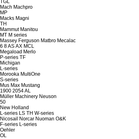
TGL
Mach
Machpro
MP
Macks
Magni
TH
Mammut
Manitou
MT
M series
Massey Ferguson
Matbro
Mecalac
6
8
AS
AX
MCL
Megaload
Merlo
P-series
TF
Michigan
L-series
Morooka
MultiOne
S-series
Mus Max
Mustang
1900
2054
AL
Müller Machinery
Neuson
50
New Holland
L-series
LS
TH
W-series
Nicosail
Norcar
Nuoman
O&K
F-series
L-series
Oehler
OL