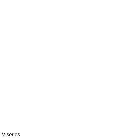
K
V-series