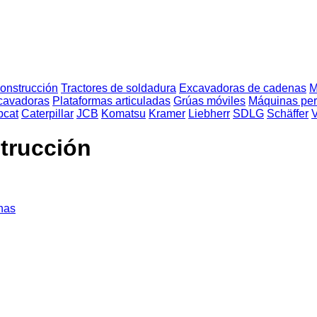
onstrucción
Tractores de soldadura
Excavadoras de cadenas
M
cavadoras
Plataformas articuladas
Grúas móviles
Máquinas per
bcat
Caterpillar
JCB
Komatsu
Kramer
Liebherr
SDLG
Schäffer
V
trucción
nas