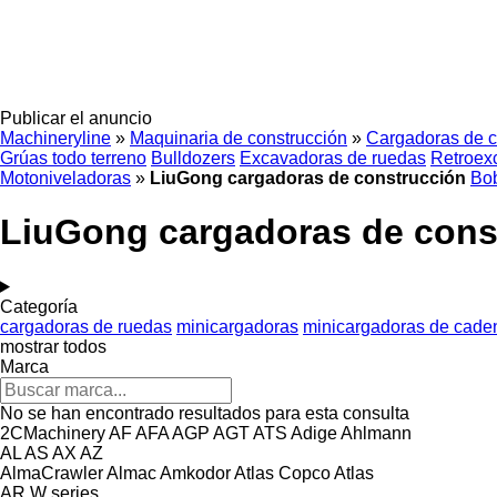
Publicar el anuncio
Machineryline
»
Maquinaria de construcción
»
Cargadoras de c
Grúas todo terreno
Bulldozers
Excavadoras de ruedas
Retroex
Motoniveladoras
»
LiuGong cargadoras de construcción
Bo
LiuGong cargadoras de cons
Categoría
cargadoras de ruedas
minicargadoras
minicargadoras de cade
mostrar todos
Marca
No se han encontrado resultados para esta consulta
2CMachinery
AF
AFA
AGP
AGT
ATS
Adige
Ahlmann
AL
AS
AX
AZ
AlmaCrawler
Almac
Amkodor
Atlas Copco
Atlas
AR
W series