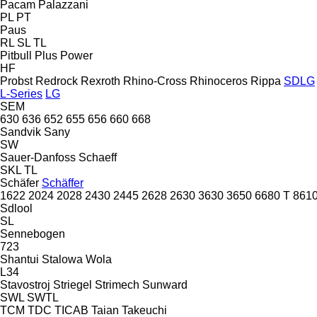
Pacam
Palazzani
PL
PT
Paus
RL
SL
TL
Pitbull
Plus Power
HF
Probst
Redrock
Rexroth
Rhino-Cross
Rhinoceros
Rippa
SDLG
L-Series
LG
SEM
630
636
652
655
656
660
668
Sandvik
Sany
SW
Sauer-Danfoss
Schaeff
SKL
TL
Schäfer
Schäffer
1622
2024
2028
2430
2445
2628
2630
3630
3650
6680 T
8610
Sdlool
SL
Sennebogen
723
Shantui
Stalowa Wola
L34
Stavostroj
Striegel
Strimech
Sunward
SWL
SWTL
TCM
TDC
TICAB
Taian
Takeuchi