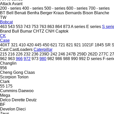
Attack
Avant
200 - series
400 - series
500 - series
600 - series
700 - series
BT
Bell
Benati
Benfra
Berger Kraus
Bernards
Bison
Blanche
TW
Bobcat
463
543
553
743
753
763
863
864
873
A series
E series
S seri
Brand
Bull
Bumar
CHTZ
CNH
Captok
CK
Case
40XT
321
410
420
445
450
621
721
821
921
1021F
1845
SR
Cast
CastLoaders
Caterpillar
215
216
226
232
236
239D
242
246
247B
259D
262D
277C
2
962
963
966
972
973
980
982
986
988
990
992
D series
F-seri
Changlin
956
Cheng Gong
Claas
Scorpion
Torion
Clark
55
175
Cummins
Daewoo
Mega
Delco
Derette
Deutz
BF
Develon
Dieci
Zeus