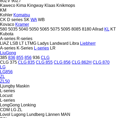
80ZV
90Z7
Kaweco
Kima
Kingway
Klaas
Knikmops
KM
Kohler
Komatsu
CK
D series
SK
WA
WB
Kovaco
Kramer
580
5035
5040
5050
5065
5075
5095
8085
8180
Allrad
KL
KT
Kubota
A-series
R-series
LIAZ
LSB
LT
LTMG
Ladys
Landward
Libra
Liebherr
A-series
K-Series
L-series
LR
LiuGong
385
836
855
856
936
CLG
CLG 375
CLG 835
CLG 855
CLG 856
CLG 862H
CLG 870
LG
LG856
ZL
ZL50
Ljungby Maskin
L-series
Locust
L-series
LongGong
Lonking
CDM
LG
ZL
Lovol
Lugong
Lundberg
Lännen
MAN