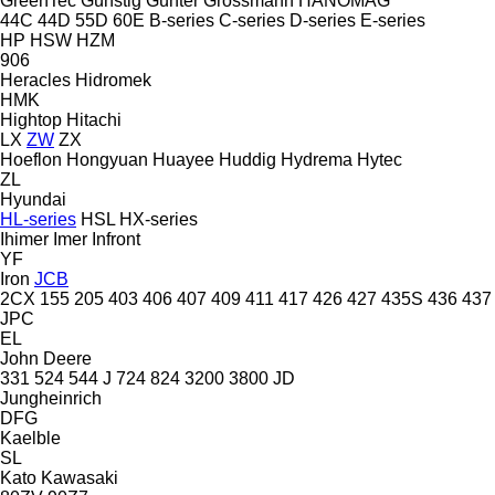
GreenTec
Günstig
Günter Grossmann
HANOMAG
44C
44D
55D
60E
B-series
C-series
D-series
E-series
HP
HSW
HZM
906
Heracles
Hidromek
HMK
Hightop
Hitachi
LX
ZW
ZX
Hoeflon
Hongyuan
Huayee
Huddig
Hydrema
Hytec
ZL
Hyundai
HL-series
HSL
HX-series
Ihimer
Imer
Infront
YF
Iron
JCB
2CX
155
205
403
406
407
409
411
417
426
427
435S
436
437
JPC
EL
John Deere
331
524
544 J
724
824
3200
3800
JD
Jungheinrich
DFG
Kaelble
SL
Kato
Kawasaki