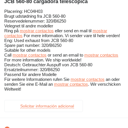
JCB 560-80 cargadora telescópica
Placering: HC04H03
Brugt udstødning fra JCB 560-80
Reservedelenummer: 320/B6250
Velegnet til andre modeller
Ring på
mostrar contactos
eller send en mail til
mostrar
contactos
For mere information. Vi sender vare til hele verden!
Eng: Used exhaust from JCB 560-80
Spare part number: 320/B6250
Suitable for other models
Call
mostrar contactos
or send an email to
mostrar contactos
For more information. We ship worldwide!
Deutsch: Gebrauchter Auspuff von JCB 560-80
Ersatzteilnummer: 320/B6250
Passend für andere Modelle
Für weitere Informationen rufen Sie
mostrar contactos
an oder
senden Sie eine E-Mail an
mostrar contactos
. Wir verschicken
Weltweit!
Solicitar información adicional