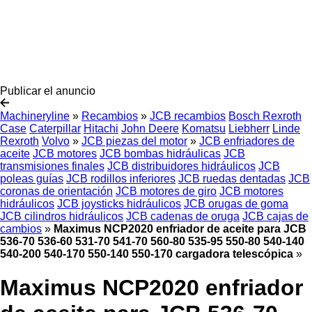
Publicar el anuncio
Machineryline
»
Recambios
»
JCB recambios
Bosch Rexroth
Case
Caterpillar
Hitachi
John Deere
Komatsu
Liebherr
Linde
Rexroth
Volvo
»
JCB piezas del motor
»
JCB enfriadores de
aceite
JCB motores
JCB bombas hidráulicas
JCB
transmisiones finales
JCB distribuidores hidráulicos
JCB
poleas guías
JCB rodillos inferiores
JCB ruedas dentadas
JCB
coronas de orientación
JCB motores de giro
JCB motores
hidráulicos
JCB joysticks hidráulicos
JCB orugas de goma
JCB cilindros hidráulicos
JCB cadenas de oruga
JCB cajas de
cambios
»
Maximus NCP2020 enfriador de aceite para JCB
536-70 536-60 531-70 541-70 560-80 535-95 550-80 540-140
540-200 540-170 550-140 550-170 cargadora telescópica
»
Maximus NCP2020 enfriador