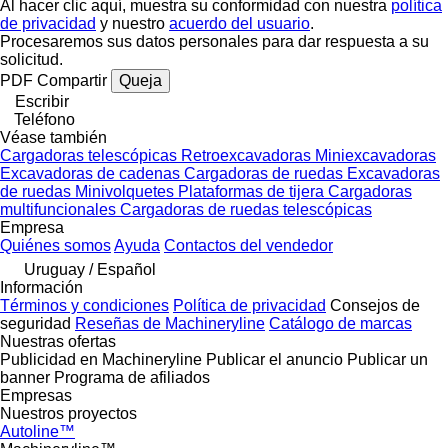
Al hacer clic aquí, muestra su conformidad con nuestra
política
de privacidad
y nuestro
acuerdo del usuario
.
Procesaremos sus datos personales para dar respuesta a su
solicitud.
PDF
Compartir
Queja
Escribir
Teléfono
Véase también
Cargadoras telescópicas
Retroexcavadoras
Miniexcavadoras
Excavadoras de cadenas
Cargadoras de ruedas
Excavadoras
de ruedas
Minivolquetes
Plataformas de tijera
Cargadoras
multifuncionales
Cargadoras de ruedas telescópicas
Empresa
Quiénes somos
Ayuda
Contactos del vendedor
Uruguay / Español
Información
Términos y condiciones
Política de privacidad
Consejos de
seguridad
Reseñas de Machineryline
Catálogo de marcas
Nuestras ofertas
Publicidad en Machineryline
Publicar el anuncio
Publicar un
banner
Programa de afiliados
Empresas
Nuestros proyectos
Autoline™