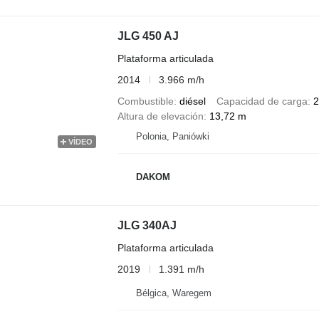
JLG 450 AJ
Plataforma articulada
2014
3.966 m/h
Combustible
diésel
Capacidad de carga
2
Altura de elevación
13,72 m
Polonia, Paniówki
VÍDEO
DAKOM
JLG 340AJ
Plataforma articulada
2019
1.391 m/h
Bélgica, Waregem