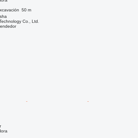
xcavación
50 m
sha
echnology Co., Ltd.
vendedor
r
dora