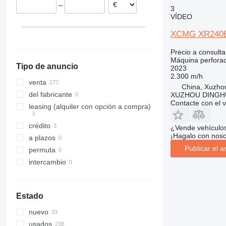
–
3
XR360E
VÍDEO
XR400D
XR400E
XCMG XR240
XR550D
Precio a consulta
XR580HD
Máquina perfora
Tipo de anuncio
2023
XRS
2.300 m/h
XRS1050
venta
China, Xuzho
del fabricante
XUZHOU DINGHU
Contacte con el 
leasing (alquiler con opción a compra)
crédito
¿Vende vehículo
¡Hagalo con noso
a plazos
Publicar el a
permuta
intercambio
Estado
nuevo
usados