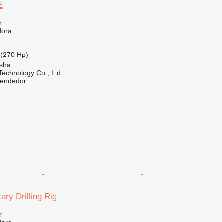
E
r
dora
(270 Hp)
sha
echnology Co., Ltd.
vendedor
ry Drilling Rig
r
dora