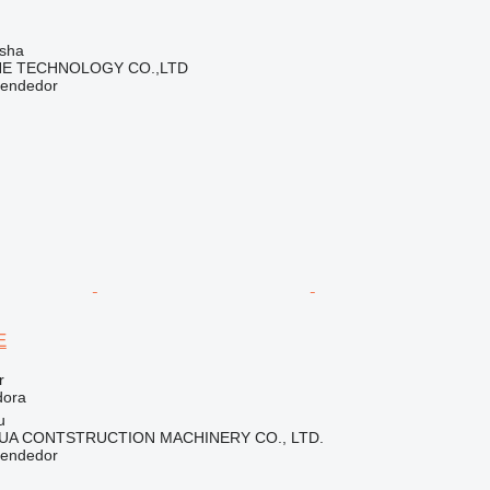
sha
NE TECHNOLOGY CO.,LTD
vendedor
E
r
dora
u
A CONTSTRUCTION MACHINERY CO., LTD.
vendedor