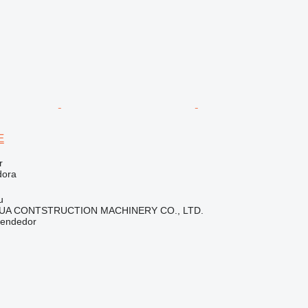
E
r
dora
u
A CONTSTRUCTION MACHINERY CO., LTD.
vendedor