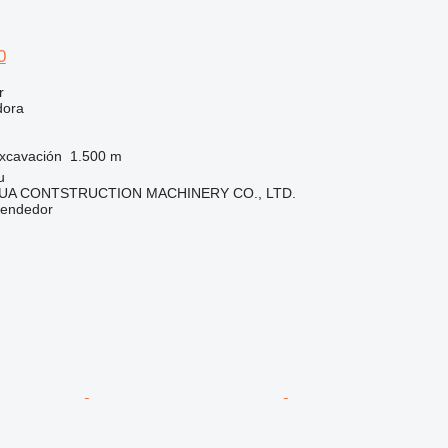
0
r
dora
xcavación
1.500 m
u
A CONTSTRUCTION MACHINERY CO., LTD.
vendedor