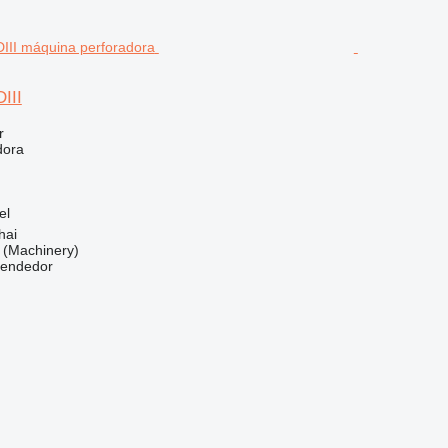
III
r
dora
el
hai
(Machinery)
vendedor