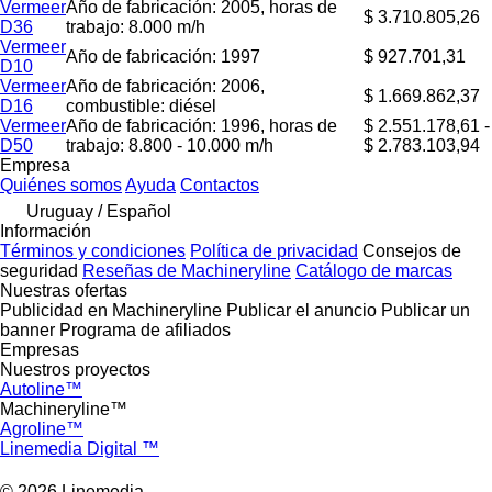
Vermeer
Año de fabricación: 2005, horas de
$ 3.710.805,26
D36
trabajo: 8.000 m/h
Vermeer
Año de fabricación: 1997
$ 927.701,31
D10
Vermeer
Año de fabricación: 2006,
$ 1.669.862,37
D16
combustible: diésel
Vermeer
Año de fabricación: 1996, horas de
$ 2.551.178,61 -
D50
trabajo: 8.800 - 10.000 m/h
$ 2.783.103,94
Empresa
Quiénes somos
Ayuda
Contactos
Uruguay / Español
Información
Términos y condiciones
Política de privacidad
Consejos de
seguridad
Reseñas de Machineryline
Catálogo de marcas
Nuestras ofertas
Publicidad en Machineryline
Publicar el anuncio
Publicar un
banner
Programa de afiliados
Empresas
Nuestros proyectos
Autoline™
Machineryline™
Agroline™
Linemedia Digital ™
© 2026 Linemedia