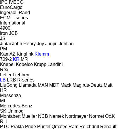
IPC
IVECO
EuroCargo
Ingersoll Rand
ECM
T-series
International
4900
Iron
JCB
JS
Jintai
John Henry
Joy
Junjin
Junttan
PM
KamAZ
Kinglink
Klemm
709-2
KR
MR
Knebel
Kobelco
Krupp
Landini
Rex
Leffer
Liebherr
LB
LRB
R-series
LiuGong
Llamada
MAN
MDT
Mack
Magirus-Deutz
Mait
HR
Massenza
MI
Mercedes-Benz
SK
Unimog
Montabert
Mueller
NCB
Nemek
Nordmeyer
Normet
O&K
RH
PTC
Prakla
Pride
Puntel
Qmatec
Ram
Reichdrill
Renault