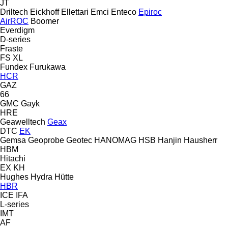
JT
Driltech
Eickhoff
Ellettari
Emci
Enteco
Epiroc
AirROC
Boomer
Everdigm
D-series
Fraste
FS
XL
Fundex
Furukawa
HCR
GAZ
66
GMC
Gayk
HRE
Geawelltech
Geax
DTC
EK
Gemsa
Geoprobe
Geotec
HANOMAG
HSB
Hanjin
Hausherr
HBM
Hitachi
EX
KH
Hughes
Hydra
Hütte
HBR
ICE
IFA
L-series
IMT
AF