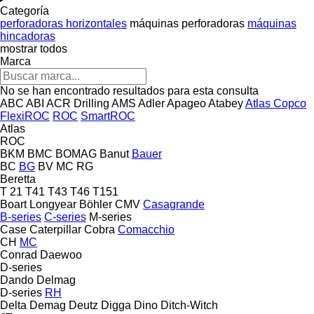
Categoría
perforadoras horizontales
máquinas perforadoras
máquinas
hincadoras
mostrar todos
Marca
No se han encontrado resultados para esta consulta
ABC
ABI
ACR Drilling
AMS
Adler
Apageo
Atabey
Atlas Copco
FlexiROC
ROC
SmartROC
Atlas
ROC
BKM
BMC
BOMAG
Banut
Bauer
BC
BG
BV
MC
RG
Beretta
T 21
T41
T43
T46
T151
Boart Longyear
Böhler
CMV
Casagrande
B-series
C-series
M-series
Case
Caterpillar
Cobra
Comacchio
CH
MC
Conrad
Daewoo
D-series
Dando
Delmag
D-series
RH
Delta
Demag
Deutz
Digga
Dino
Ditch-Witch