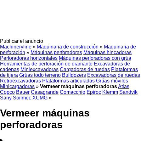
Publicar el anuncio
Machineryline
»
Maquinaria de construcción
»
Maquinaria de
perforación
»
Máquinas perforadoras
Máquinas hincadoras
Perforadoras horizontales
Máquinas perforadoras con grúa
Herramientas de perforación de diamante
Excavadoras de
cadenas
Miniexcavadoras
Cargadoras de ruedas
Plataformas
de tijera
Grúas todo terreno
Bulldozers
Excavadoras de ruedas
Retroexcavadoras
Plataformas articuladas
Grúas móviles
Minicargadoras
»
Vermeer máquinas perforadoras
Atlas
Copco
Bauer
Casagrande
Comacchio
Epiroc
Klemm
Sandvik
Sany
Soilmec
XCMG
»
Vermeer máquinas
perforadoras