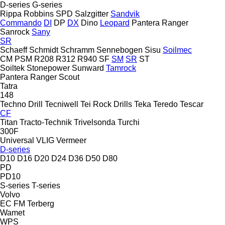
D-series
G-series
Rippa
Robbins
SPD
Salzgitter
Sandvik
Commando
DI
DP
DX
Dino
Leopard
Pantera
Ranger
Sanrock
Sany
SR
Schaeff
Schmidt
Schramm
Sennebogen
Sisu
Soilmec
CM
PSM
R208
R312
R940
SF
SM
SR
ST
Soiltek
Stonepower
Sunward
Tamrock
Pantera
Ranger
Scout
Tatra
148
Techno Drill
Tecniwell
Tei Rock Drills
Teka
Teredo
Tescar
CF
Titan
Tracto-Technik
Trivelsonda
Turchi
300F
Universal
VLIG
Vermeer
D-series
D10
D16
D20
D24
D36
D50
D80
PD
PD10
S-series
T-series
Volvo
EC
FM
Terberg
Wamet
WPS