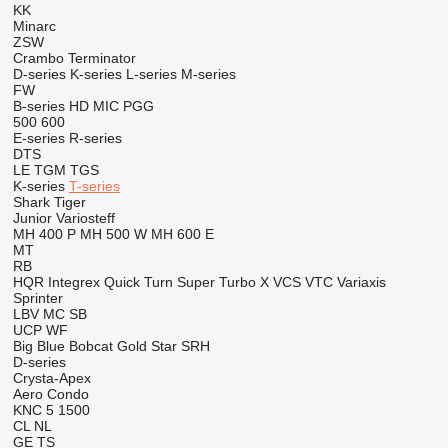
KK
Minarc
ZSW
Crambo
Terminator
D-series
K-series
L-series
M-series
FW
B-series
HD
MIC
PGG
500
600
E-series
R-series
DTS
LE
TGM
TGS
K-series
T-series
Shark
Tiger
Junior
Variosteff
MH 400 P
MH 500 W
MH 600 E
MT
RB
HQR
Integrex
Quick Turn
Super Turbo X
VCS
VTC
Variaxis
Sprinter
LBV
MC
SB
UCP
WF
Big Blue
Bobcat
Gold Star
SRH
D-series
Crysta-Apex
Aero
Condo
KNC 5 1500
CL
NL
GE
TS