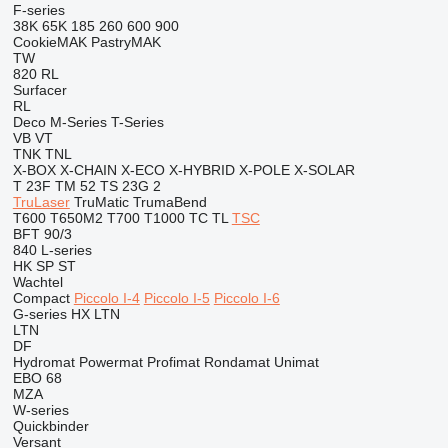
F-series
38K
65K
185
260
600
900
CookieMAK
PastryMAK
TW
820
RL
Surfacer
RL
Deco
M-Series
T-Series
VB
VT
TNK
TNL
X-BOX
X-CHAIN
X-ECO
X-HYBRID
X-POLE
X-SOLAR
T 23F
TM 52
TS 23G 2
TruLaser
TruMatic
TrumaBend
T600
T650M2
T700
T1000
TC
TL
TSC
BFT 90/3
840
L-series
HK
SP
ST
Wachtel
Compact
Piccolo I-4
Piccolo I-5
Piccolo I-6
G-series
HX
LTN
LTN
DF
Hydromat
Powermat
Profimat
Rondamat
Unimat
EBO 68
MZA
W-series
Quickbinder
Versant