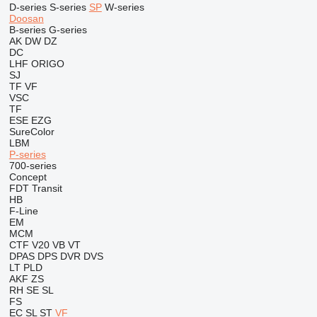
D-series
S-series
SP
W-series
Doosan
B-series
G-series
AK
DW
DZ
DC
LHF
ORIGO
SJ
TF
VF
VSC
TF
ESE
EZG
SureColor
LBM
P-series
700-series
Concept
FDT
Transit
HB
F-Line
EM
MCM
CTF
V20
VB
VT
DPAS
DPS
DVR
DVS
LT
PLD
AKF
ZS
RH
SE
SL
FS
EC
SL
ST
VF