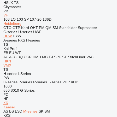
HSLX
TS
Citymaster
VB
VF
103 LO
103 SP
107-20
136D
Heidelberg
GTO
GTP
Kord
OHT
PM
QM
SM
Stahlfolder
Suprasetter
C-series
U-series
UWF
HFW
HYW
A-series
FXS
H-series
TS
Kal
Profi
EB
EU
WT
AC
AFC
BQ
CCR
HMU
MC
PJ
SPF
ST
StitchLiner
VAC
HKN
VMX
TS
H-series
i-Series
PW
G-series
P-series
R-series
T-series
VHP
XHP
1600
550
8010
G-Series
FC
HF
KR
Kaeser
AS
BS
ESD
M-series
SK
SM
KKS