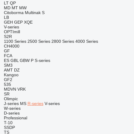
LT
QP
MD
MT
MW
Citoborma
Multinak S
LB
GEH
GEP
XQE
V-series
OPTImill
S2R
1100 Series
2500 Series
2800 Series
4000 Series
CH4000
GF
FCA
ES
GBL
GBW
P
S-series
SM3
AMT
DZ
Kangoo
GF2
535
MDVN
VRK
SR
Olimpic
J-series
MS
R-series
V-series
W-series
D-series
Professional
T-10
SSDP
TS