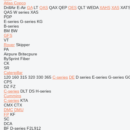
Atlas Copco
DrillAir
E-Air
GA
LT
QAS
QAX
QEP
QES
QLT
WEDA
XAHS
XAS
XAT
QAS
W series
XAS
PDP
E-series
G-series
KG
B-series
BM
BW
GFS
VT
Rover
Skipper
PA
Airpure
Britecpure
BySprint Fiber
CK
SR
Caterpillar
120
160
315
320
330
365
C-series
DE
D series
E-series
G-series
G
CPS
DZ
FZ
C-series
DLT
DS
H-series
Cummins
C-series
KTA
CMX
CTX
DMC
DMU
FP
KF
SC
DCA
BF
D-series
F2L912