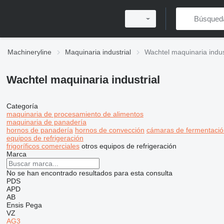
Machineryline
Maquinaria industrial
Wachtel maquinaria indus
Wachtel maquinaria industrial
Categoría
maquinaria de procesamiento de alimentos
maquinaria de panadería
hornos de panadería
hornos de convección
cámaras de fermentació
equipos de refrigeración
frigoríficos comerciales
otros equipos de refrigeración
Marca
No se han encontrado resultados para esta consulta
PDS
APD
AB
Ensis
Pega
VZ
AG3