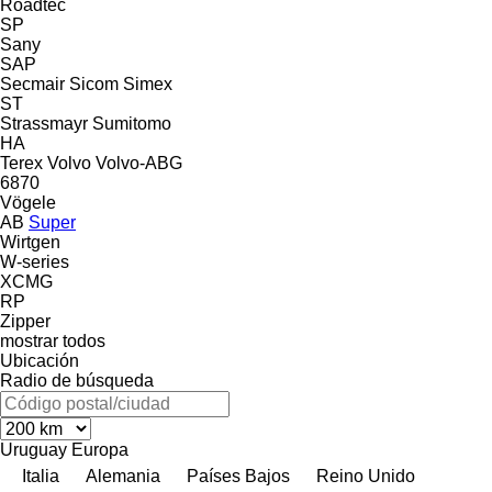
Roadtec
SP
Sany
SAP
Secmair
Sicom
Simex
ST
Strassmayr
Sumitomo
HA
Terex
Volvo
Volvo-ABG
6870
Vögele
AB
Super
Wirtgen
W-series
XCMG
RP
Zipper
mostrar todos
Ubicación
Radio de búsqueda
Uruguay
Europa
Italia
Alemania
Países Bajos
Reino Unido