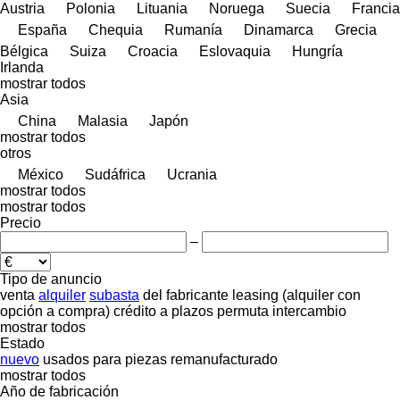
Austria
Polonia
Lituania
Noruega
Suecia
Francia
España
Chequia
Rumanía
Dinamarca
Grecia
Bélgica
Suiza
Croacia
Eslovaquia
Hungría
Irlanda
mostrar todos
Asia
China
Malasia
Japón
mostrar todos
otros
México
Sudáfrica
Ucrania
mostrar todos
mostrar todos
Precio
–
Tipo de anuncio
venta
alquiler
subasta
del fabricante
leasing (alquiler con
opción a compra)
crédito
a plazos
permuta
intercambio
mostrar todos
Estado
nuevo
usados
para piezas
remanufacturado
mostrar todos
Año de fabricación