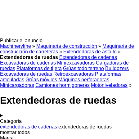
Publicar el anuncio
Machineryline
»
Maquinaria de construcción
»
Maquinaria de
construcción de carreteras
»
Extendedoras de asfalto
»
Extendedoras de ruedas
Extendedoras de cadenas
Excavadoras de cadenas
Miniexcavadoras
Cargadoras de
ruedas
Plataformas de tijera
Grúas todo terreno
Bulldozers
Excavadoras de ruedas
Retroexcavadoras
Plataformas
articuladas
Grúas móviles
Máquinas perforadoras
Minicargadoras
Camiones hormigoneras
Motoniveladoras
»
Extendedoras de ruedas
Categoría
extendedoras de cadenas
extendedoras de ruedas
mostrar todos
Marca