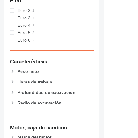
Euro
E-series
Euro 2
F-series
Euro 3
GC
Euro 4
M-series
Euro 5
MH
Euro 6
NR
PC
Características
Peso neto
Horas de trabajo
Profundidad de excavación
Radio de excavación
Motor, caja de cambios
Marca del motor