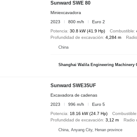
Sunward SWE 80
Miniexcavadora
2023
800 m/h
Euro 2
Potencia
30.8 kW (41.9 Hp)
Combustible
Profundidad de excavación
4,284 m
Radio
China
Shanghai Walila Engineering Machinery C
Sunward SWE35UF
Excavadora de cadenas
2023
996 m/h
Euro 5
Potencia
18.16 kW (24.7 Hp)
Combustible
Profundidad de excavación
3,12 m
Radio 
China, Anyang City, Henan province