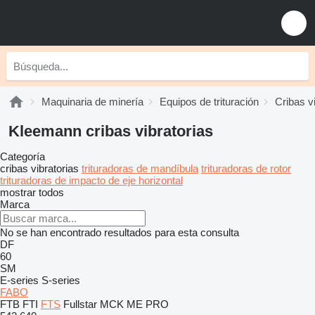
Maquinaria de minería
Equipos de trituración
Cribas v
Kleemann cribas vibratorias
Categoría
cribas vibratorias
trituradoras de mandíbula
trituradoras de rotor
trituradoras de impacto de eje horizontal
mostrar todos
Marca
No se han encontrado resultados para esta consulta
DF
60
SM
E-series
S-series
FABO
FTB
FTI
FTS
Fullstar
MCK
ME
PRO