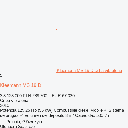
Kleemann MS 19 D criba vibratoria
9
Kleemann MS 19 D
$ 3.123.000
PLN 289.900
≈ EUR 67.320
Criba vibratoria
2010
Potencia
129.25 Hp (95 kW)
Combustible
diésel
Mobile
✓
Sistema
de orugas
✓
Volumen del depósito
8 m³
Capacidad
500 t/h
Polonia, Główczyce
Ulenberg Sp. z o.o.