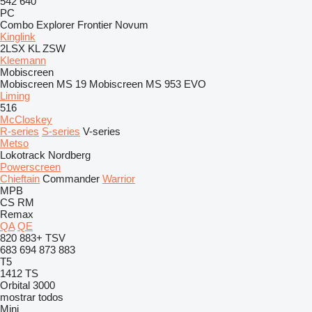
542
640
PC
Combo
Explorer
Frontier
Novum
Kinglink
2LSX
KL
ZSW
Kleemann
Mobiscreen
Mobiscreen MS 19
Mobiscreen MS 953 EVO
Liming
516
McCloskey
R-series
S-series
V-series
Metso
Lokotrack
Nordberg
Powerscreen
Chieftain
Commander
Warrior
MPB
CS
RM
Remax
QA
QE
820
883+
TSV
683
694
873
883
T5
1412
TS
Orbital 3000
mostrar todos
Mini