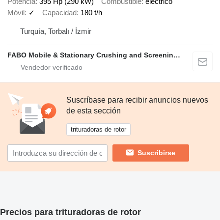
Potencia
395 Hp (290 kW)
Combustible
eléctrico
Móvil
✓
Capacidad
180 t/h
Turquía, Torbalı / İzmir
FABO Mobile & Stationary Crushing and Screening Plants | Concrete Batching Plants Manufacturer
Suscríbase para recibir anuncios nuevos
de esta sección
trituradoras de rotor
Suscribirse
Precios para trituradoras de rotor