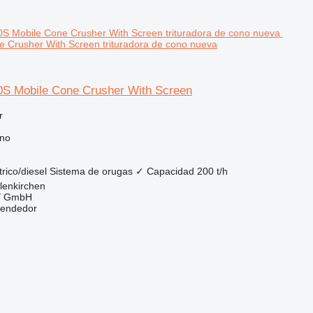
 Crusher With Screen trituradora de cono nueva
S Mobile Cone Crusher With Screen
r
ono
trico/diesel
Sistema de orugas
✓
Capacidad
200 t/h
lenkirchen
 GmbH
vendedor