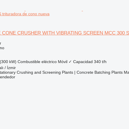
trituradora de cono nueva
 CONE CRUSHER WITH VIBRATING SCREEN MCC 300 
r
ono
(300 kW)
Combustible
eléctrico
Móvil
✓
Capacidad
340 t/h
lı / İzmir
ationary Crushing and Screening Plants | Concrete Batching Plants M
vendedor