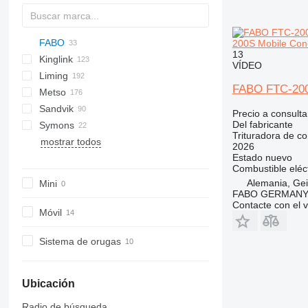
FABO
60
200S Mobile Cone
13
Kinglink
250
FTC
VÍDEO
Liming
MCC
KL
BR
FTC-200
FABO FTC-200
Metso
MCK
PE
CI5X-Series
C-series
FTC-300
Sandvik
CSB-Series
Lokotrack
C-series
Maxtrak
Remax
MCK-115
Precio a consulta
Del fabricante
Symons
HPT-Series
Nordberg
CH
Trituradora de c
mostrar todos
HST-Series
QH
C1545
2026
Estado
nuevo
KF-Series
UH
C1550
Combustible
eléc
PEW-Series
Alemania, Gei
Mini
VSI-Series
FABO GERMANY
Contacte con el 
Móvil
Sistema de orugas
Ubicación
Radio de búsqueda