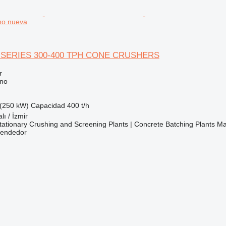
ono nueva
 SERIES 300-400 TPH CONE CRUSHERS
r
ono
(250 kW)
Capacidad
400 t/h
lı / İzmir
ationary Crushing and Screening Plants | Concrete Batching Plants M
vendedor