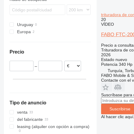
trituradora de c
20
VÍDEO
Uruguay
Europa
FABO FTC-200
Alemania
Precio a consulta
Austria
Trituradora de c
Precio
2026
Estado
nuevo
Potencia
340 Hp 
–
Turquía, Torba
FABO Mobile & St
Contacte con el 
Suscríbase para 
Tipo de anuncio
Suscribirse
venta
Al hacer clic aq
del fabricante
leasing (alquiler con opción a compra)