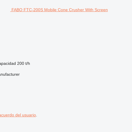
FABO FTC-200S Mobile Cone Crusher With Screen
apacidad
200 t/h
anufacturer
acuerdo del usuario
.