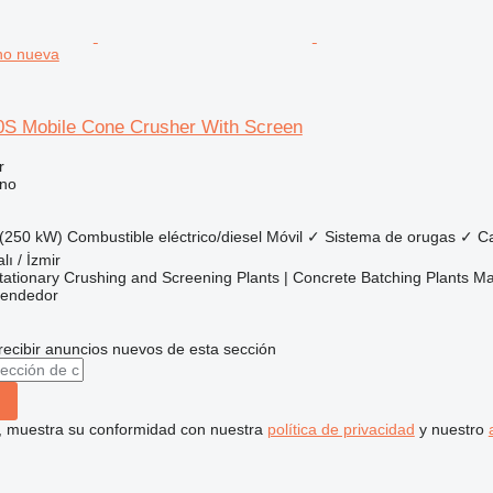
ono nueva
S Mobile Cone Crusher With Screen
r
ono
(250 kW)
Combustible
eléctrico/diesel
Móvil
✓
Sistema de orugas
✓
C
lı / İzmir
ationary Crushing and Screening Plants | Concrete Batching Plants M
vendedor
recibir anuncios nuevos de esta sección
uí, muestra su conformidad con nuestra
política de privacidad
y nuestro