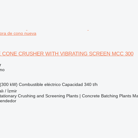
dora de cono nueva
E CONE CRUSHER WITH VIBRATING SCREEN MCC 300
r
ono
(300 kW)
Combustible
eléctrico
Capacidad
340 t/h
lı / İzmir
ationary Crushing and Screening Plants | Concrete Batching Plants M
vendedor