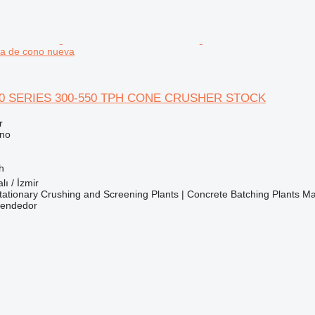
ra de cono nueva
0 SERIES 300-550 TPH CONE CRUSHER STOCK
r
ono
h
lı / İzmir
ationary Crushing and Screening Plants | Concrete Batching Plants M
vendedor