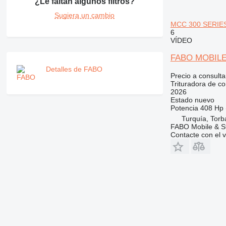
¿Le faltan algunos filtros?
Sugiera un cambio
MCC 300 SERIES 
6
VÍDEO
FABO MOBILE
Detalles de FABO
Precio a consulta
Trituradora de c
2026
Estado
nuevo
Potencia
408 Hp 
Turquía, Torba
FABO Mobile & St
Contacte con el 