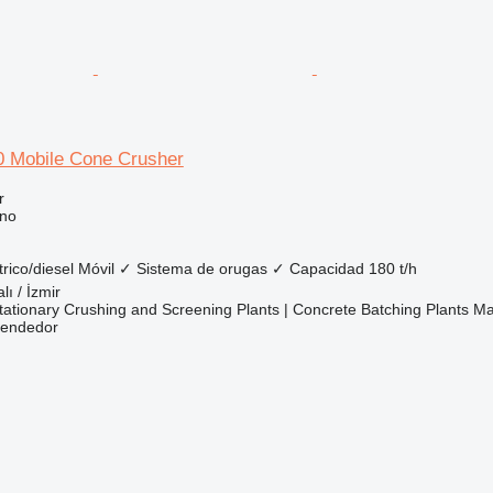
 Mobile Cone Crusher
r
ono
trico/diesel
Móvil
✓
Sistema de orugas
✓
Capacidad
180 t/h
lı / İzmir
ationary Crushing and Screening Plants | Concrete Batching Plants M
vendedor