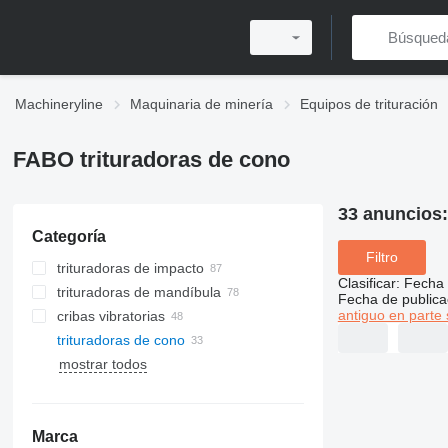
Machineryline
Maquinaria de minería
Equipos de trituración
FABO trituradoras de cono
33 anuncios
Categoría
Filtro
trituradoras de impacto
Clasificar
:
Fecha 
trituradoras de mandíbula
trituradoras de impacto de eje
Fecha de publica
horizontal
antiguo en parte 
cribas vibratorias
trituradoras de impacto de eje
trituradoras de cono
vertical
mostrar todos
Marca