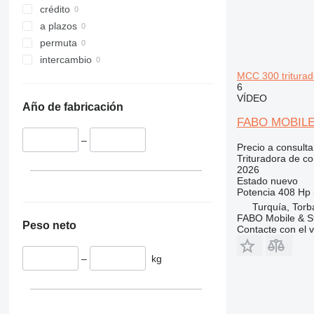
crédito
a plazos
permuta
intercambio
MCC 300 tritura
6
VÍDEO
Año de fabricación
FABO MOBIL
–
Precio a consulta
Trituradora de c
2026
Estado
nuevo
Potencia
408 Hp 
Turquía, Torba
FABO Mobile & St
Peso neto
Contacte con el 
–
kg