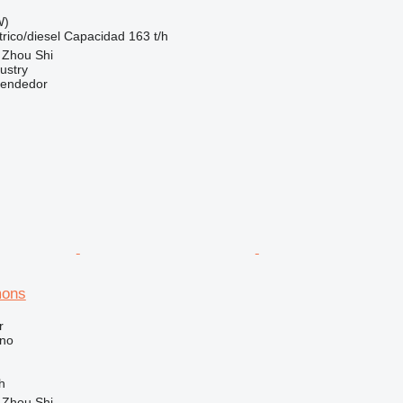
W)
trico/diesel
Capacidad
163 t/h
 Zhou Shi
ustry
vendedor
mons
r
ono
h
 Zhou Shi