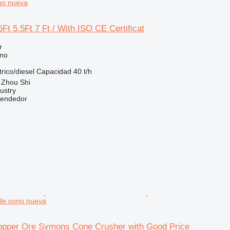
ono nueva
5Ft 5.5Ft 7 Ft / With ISO CE Certificat
r
ono
trico/diesel
Capacidad
40 t/h
 Zhou Shi
ustry
vendedor
 de cono nueva
opper Ore Symons Cone Crusher with Good Price