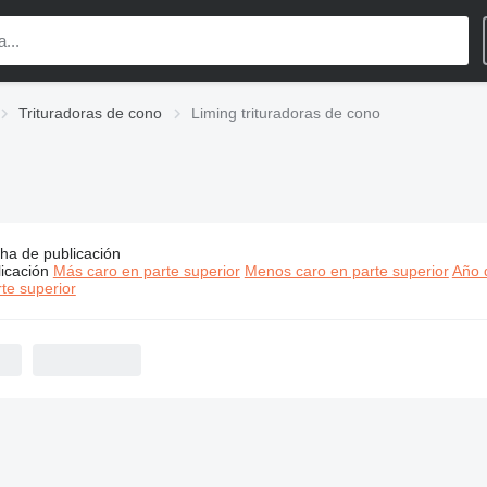
Trituradoras de cono
Liming trituradoras de cono
ha de publicación
os:
Liming trituradoras de cono
icación
Más caro en parte superior
Menos caro en parte superior
Año d
te superior