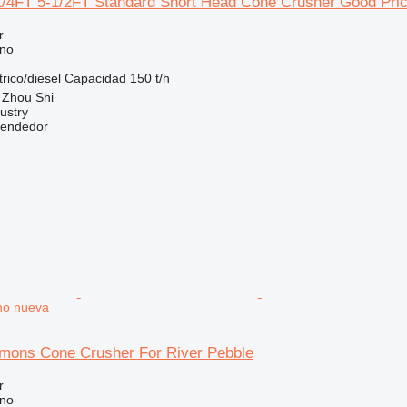
1/4FT 5-1/2FT Standard Short Head Cone Crusher Good Pri
r
ono
trico/diesel
Capacidad
150 t/h
 Zhou Shi
ustry
vendedor
ono nueva
ymons Cone Crusher For River Pebble
r
ono