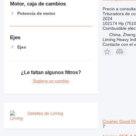
Motor, caja de cambios
Precio a consulta
Potencia de motor
Trituradora de c
2024
102174 Hp (751
Combustible
eléc
China, Zheng
Ejes
Liming Heavy Ind
Contacte con el 
Ejes
¿Le faltan algunos filtros?
Sugiera un cambio
Detalles de Liming
Crusher Good Pri
7