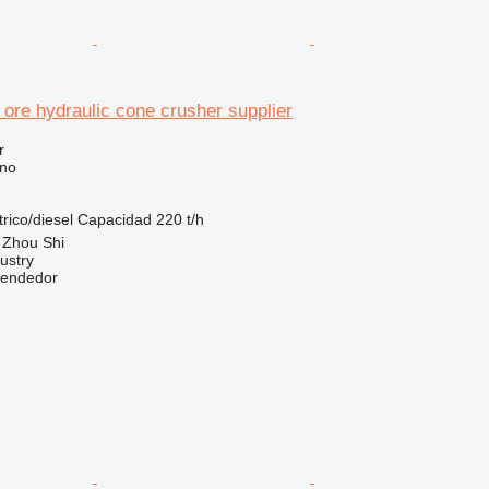
 ore hydraulic cone crusher supplier
r
ono
trico/diesel
Capacidad
220 t/h
 Zhou Shi
ustry
vendedor