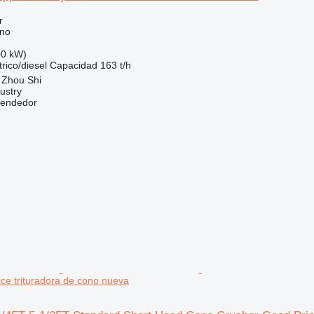
r
ono
00 kW)
trico/diesel
Capacidad
163 t/h
 Zhou Shi
ustry
vendedor
ce trituradora de cono nueva