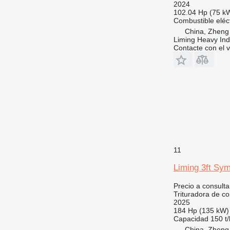
2024
102.04 Hp (75 k
Combustible
eléc
China, Zheng
Liming Heavy Ind
Contacte con el 
11
Liming 3ft Sy
Precio a consulta
Trituradora de c
2025
184 Hp (135 kW)
Capacidad
150 t/
China, Zheng