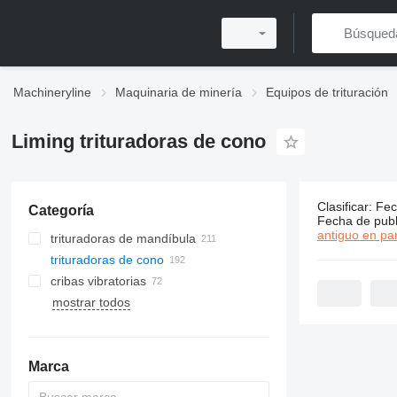
Machineryline
Maquinaria de minería
Equipos de trituración
Liming trituradoras de cono
Clasificar
:
Fec
Categoría
192 anunci
Fecha de publ
antiguo en par
trituradoras de mandíbula
trituradoras de cono
cribas vibratorias
mostrar todos
trituradoras de impacto de eje
molinos de bolas
horizontal
molinos trapezoidales
trituradoras de impacto de eje
vertical
Marca