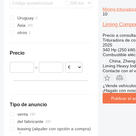
Mining triturado
10
Uruguay
Liming Compou
Asia
otros
China
Precio a consulta
Filipinas
México
Trituradora de c
2025
340 Hp (250 kW)
Precio
Combustible
eléc
China, Zheng
Liming Heavy Ind
–
Contacte con el 
¿Vende vehículo
¡Hagalo con noso
Publicar el a
Tipo de anuncio
venta
del fabricante
leasing (alquiler con opción a compra)