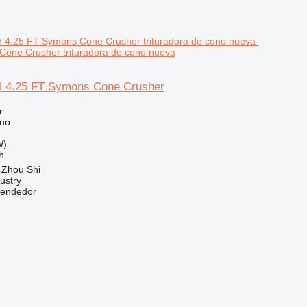
Cone Crusher trituradora de cono nueva
H 4.25 FT Symons Cone Crusher
r
ono
W)
h
 Zhou Shi
ustry
vendedor