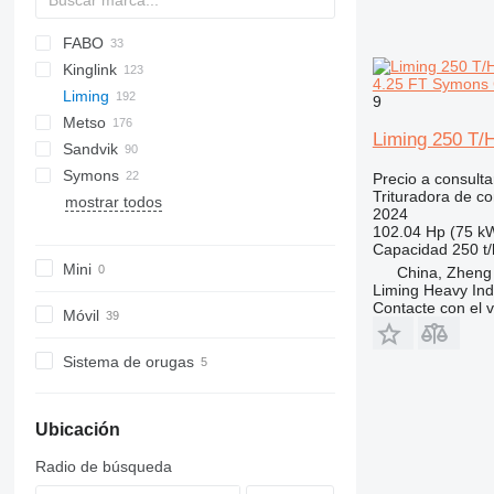
FABO
60
Kinglink
250
FTC
4.25 FT Symons 
Liming
MCC
KL
BR
9
Metso
MCK
PE
CI5X-Series
C-series
Liming 250 T/
Sandvik
CSB-Series
Lokotrack
C-series
Maxtrak
Remax
CI5X1315
Symons
HPT-Series
Nordberg
CH
CI5X1520
CSB75
Precio a consulta
Trituradora de c
mostrar todos
HST-Series
QH
C1545
HPT500
2024
KF-Series
UH
C1550
HPT800
HST160
102.04 Hp (75 k
Capacidad
250 t/
PEW-Series
HST315
Mini
China, Zheng
VSI-Series
PEW760
Liming Heavy Ind
PEW1100
VSI5X7615
Contacte con el 
Móvil
VSI6X1150
Sistema de orugas
Ubicación
Radio de búsqueda