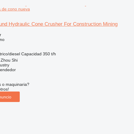
ra de cono nueva
nd Hydraulic Cone Crusher For Construction Mining
r
ono
trico/diesel
Capacidad
350 t/h
 Zhou Shi
ustry
vendedor
s o maquinaria?
tros!
nuncio