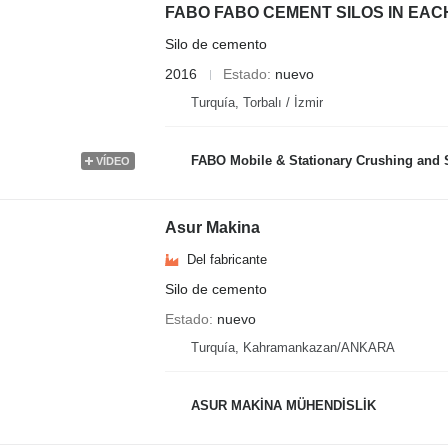
FABO FABO CEMENT SILOS IN EAC
Silo de cemento
2016
Estado
nuevo
Turquía, Torbalı / İzmir
FABO Mobile & Stationary Crushing and Screening Plants | Concrete B
VÍDEO
Asur Makina
Del fabricante
Silo de cemento
Estado
nuevo
Turquía, Kahramankazan/ANKARA
ASUR MAKİNA MÜHENDİSLİK