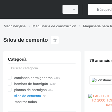
Machineryline
Maquinaria de construcción
Maquinaria para 
Silos de cemento
Categoría
79 anuncio
camiones hormigoneras
bombas de hormigón
plantas de hormigón
silos de cemento
plantas de hormigón móviles
mostrar todos
plantas de hormigón estacionarias
plantas de hormigón compactas