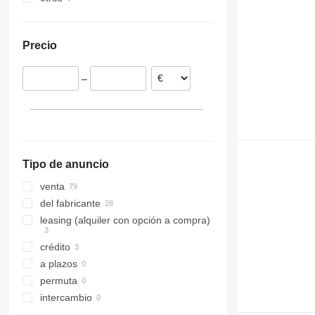
Eslovenia
Ucrania
Alemania
Precio
Hungría
Croacia
–
Francia
Noruega
Países Bajos
mostrar todos
Tipo de anuncio
venta
del fabricante
leasing (alquiler con opción a compra)
crédito
a plazos
permuta
intercambio