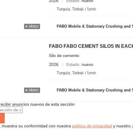
2026
Estado
nuevo
Turquía, Torbalı / İzmir
FABO Mobile & Stationary Crushing and Screening Plants | Concrete B
VÍDEO
FABO FABO CEMENT SILOS IN EAC
Silo de cemento
2026
Estado
nuevo
Turquía, Torbalı / İzmir
FABO Mobile & Stationary Crushing and Screening Plants | Concrete B
VÍDEO
recibir anuncios nuevos de esta sección
uí, muestra su conformidad con nuestra
política de privacidad
y nuestro