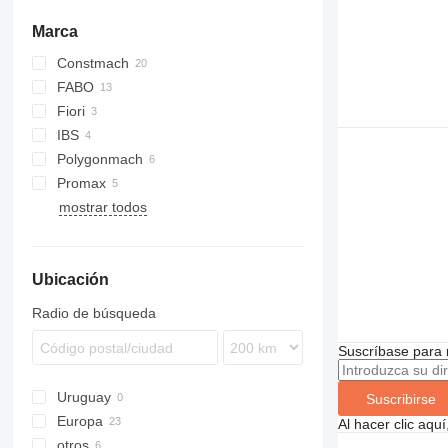
Marca
Constmach
FABO
75
Fiori
100
IBS
Polygonmach
Promax
mostrar todos
M60
Ubicación
Radio de búsqueda
Suscríbase para 
Uruguay
Suscribirse
Europa
Al hacer clic aq
otros
Polonia