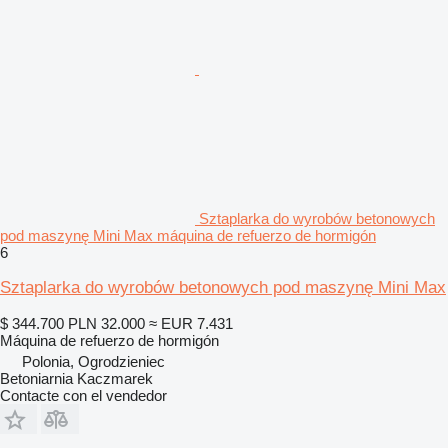
Sztaplarka do wyrobów betonowych
pod maszynę Mini Max máquina de refuerzo de hormigón
6
Sztaplarka do wyrobów betonowych pod maszynę Mini Max
$ 344.700
PLN 32.000
≈ EUR 7.431
Máquina de refuerzo de hormigón
Polonia, Ogrodzieniec
Betoniarnia Kaczmarek
Contacte con el vendedor