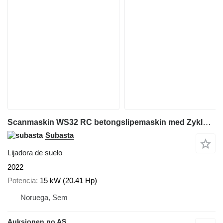
Scanmaskin WS32 RC betongslipemaskin med Zyklon JetPuls V8 industristøvsuge
Subasta
Lijadora de suelo
2022
Potencia
15 kW (20.41 Hp)
Noruega, Sem
Auksjonen.no AS