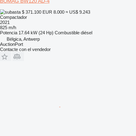
BOMAG BW120 AD-4
$ 371.100
EUR 8.000
≈ US$ 9.243
Compactador
2021
825 m/h
Potencia
17.64 kW (24 Hp)
Combustible
diésel
Bélgica, Antwerp
AuctionPort
Contacte con el vendedor