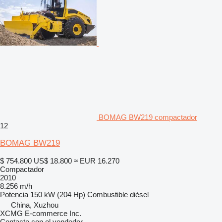
BOMAG BW219 compactador
12
BOMAG BW219
$ 754.800
US$ 18.800
≈ EUR 16.270
Compactador
2010
8.256 m/h
Potencia
150 kW (204 Hp)
Combustible
diésel
China, Xuzhou
XCMG E-commerce Inc.
Contacte con el vendedor